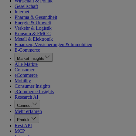
Wirtschaft & Politik
Gesellschaft
Internet
Pharma & Gesundheit
Energie & Umwelt
Verkehr & Logistik
Konsum & FMCG
Metall & Elektronik
Finanzen, Versicherungen & Immobilien
E-Commerce
Market Insights
Alle Märkte
Consumer
eCommerce
Mobility
Consumer Insights
eCommerce Insights
Research AI
Connect
Mehr erfahren
Produkt
Rest API
MCP