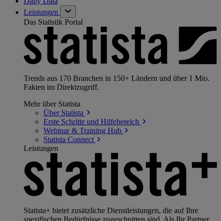
Daily Data
Leistungen
Das Statistik Portal
Trends aus 170 Branchen in 150+ Ländern und über 1 Mio.
Fakten im Direktzugriff.
Mehr über Statista
Über
Statista
Erste Schritte und
Hilfebereich
Webinar & Training
Hub
Statista
Connect
Leistungen
Statista+ bietet zusätzliche Dienstleistungen, die auf Ihre
spezifischen Bedürfnisse zugeschnitten sind. Als Ihr Partner