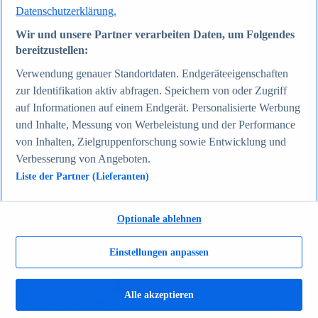
Datenschutzerklärung.
Zum Report
Gesellschaft
Wir und unsere Partner verarbeiten Daten, um Folgendes
Beliebte Statistiken
Aktuelle Statistiken
bereitzustellen:
Bevölkerung Deutschlands nach relevanten
Verwendung genauer Standortdaten. Endgeräteeigenschaften
Altersgruppen 2024
Die reichsten Menschen der Welt 2026
zur Identifikation aktiv abfragen. Speichern von oder Zugriff
Empfänger von Arbeitslosengeld II / Sozialgeld /
auf Informationen auf einem Endgerät. Personalisierte Werbung
Bürgergeld in Deutschland 2005-2025
und Inhalte, Messung von Werbeleistung und der Performance
Ausländer in Deutschland nach Nationalität 2025
Demografie: Altersstruktur in Deutschland 2024
von Inhalten, Zielgruppenforschung sowie Entwicklung und
Gesellschaft
Verbesserung von Angeboten.
Themen
Liste der Partner (Lieferanten)
Weitere Themen
Demografischer Wandel - Daten & Fakten
Jugendkriminalität in Deutschland - Daten & Fakten
Top Report
Optionale ablehnen
Einstellungen anpassen
Zum Report
Alle akzeptieren
Verkehr & Logistik
Beliebte Statistiken