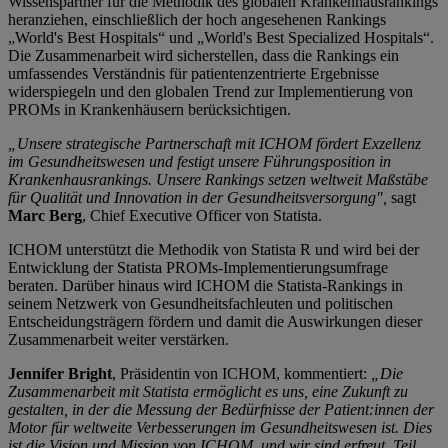
Wissenspartner für die Methodik des globalen Krankenhausrankings
heranziehen, einschließlich der hoch angesehenen Rankings
„World's Best Hospitals“ und „World's Best Specialized Hospitals“.
Die Zusammenarbeit wird sicherstellen, dass die Rankings ein
umfassendes Verständnis für patientenzentrierte Ergebnisse
widerspiegeln und den globalen Trend zur Implementierung von
PROMs in Krankenhäusern berücksichtigen.
„Unsere strategische Partnerschaft mit ICHOM fördert Exzellenz
im Gesundheitswesen und festigt unsere Führungsposition in
Krankenhausrankings. Unsere Rankings setzen weltweit Maßstäbe
für Qualität und Innovation in der Gesundheitsversorgung",
sagt
Marc Berg
, Chief Executive Officer von Statista.
ICHOM unterstützt die Methodik von Statista R und wird bei der
Entwicklung der Statista PROMs-Implementierungsumfrage
beraten. Darüber hinaus wird ICHOM die Statista-Rankings in
seinem Netzwerk von Gesundheitsfachleuten und politischen
Entscheidungsträgern fördern und damit die Auswirkungen dieser
Zusammenarbeit weiter verstärken.
Jennifer Bright
, Präsidentin von ICHOM, kommentiert:
„Die
Zusammenarbeit mit Statista ermöglicht es uns, eine Zukunft zu
gestalten, in der die Messung der Bedürfnisse der Patient:innen der
Motor für weltweite Verbesserungen im Gesundheitswesen ist. Dies
ist die Vision und Mission von ICHOM, und wir sind erfreut, Teil