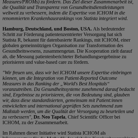
Measures/PROMs) zu
fördern. Das Ziel dieser Zusammenarbeit ist,
die Qualität und Transparenz von Gesundheitsdienstleistungen
weltweit zu verbessern, indem die Expertise von ICHOM in die
renommierten Krankenhausrankings von Statista integriert wird.
Hamburg, Deutschland, und Boston, USA.
Als bedeutender
Schritt zur Förderung patientenzentrierter Versorgung hat sich
Statista R, bekannt für datenbasierte Rankings, mit ICHOM, einer
globalen gemeinnützigen Organisation zur Transformation des
Gesundheitswesens, zusammengetan. Die Kooperation zielt darauf
ab, die Messung patientenberichteter Behandlungsergebnisse zu
priorisieren und value-based care zu fördern.
"Wir freuen uns, dass wir bei ICHOM unsere Expertise einbringen
können, um die Integration von
Patient-Reported Outcome
Measures
in das Ranking der „World's Best Hospitals“
voranzutreiben. Da Gesundheitssysteme zunehmend darauf bedacht
sind, Ergebnisse zu priorisieren, die von Bedeutung sind, glauben
wir, dass diese standardisierten, gemeinsam mit Patient:innen
entwickelten und international geprüften Sets zunehmend zum
Maßstab werden, um die Qualität der Versorgung zu beurteilen und
zu verbessern",
Dr. Neo Tapela
, Chief Scientific Officer bei
ICHOM, zu der Zusammenarbeit.
Im Rahmen dieser Initiative wird Statista ICHOM als