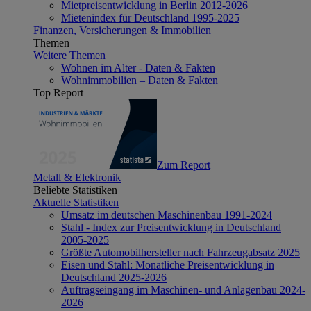
Mietpreisentwicklung in Berlin 2012-2026
Mietenindex für Deutschland 1995-2025
Finanzen, Versicherungen & Immobilien
Themen
Weitere Themen
Wohnen im Alter - Daten & Fakten
Wohnimmobilien – Daten & Fakten
Top Report
Zum Report
Metall & Elektronik
Beliebte Statistiken
Aktuelle Statistiken
Umsatz im deutschen Maschinenbau 1991-2024
Stahl - Index zur Preisentwicklung in Deutschland
2005-2025
Größte Automobilhersteller nach Fahrzeugabsatz 2025
Eisen und Stahl: Monatliche Preisentwicklung in
Deutschland 2025-2026
Auftragseingang im Maschinen- und Anlagenbau 2024-
2026