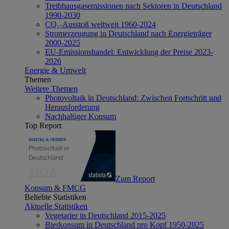
Treibhausgasemissionen nach Sektoren in Deutschland
1990-2030
CO₂-Ausstoß weltweit 1960-2024
Stromerzeugung in Deutschland nach Energieträger
2000-2025
EU-Emissionshandel: Entwicklung der Preise 2023-
2026
Energie & Umwelt
Themen
Weitere Themen
Photovoltaik in Deutschland: Zwischen Fortschritt und
Herausforderung
Nachhaltiger Konsum
Top Report
Zum Report
Konsum & FMCG
Beliebte Statistiken
Aktuelle Statistiken
Vegetarier in Deutschland 2015-2025
Bierkonsum in Deutschland pro Kopf 1950-2025