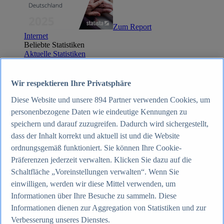
Zum Report
Internet
Beliebte Statistiken
Aktuelle Statistiken
Anzahl der Social-Media-Nutzer weltweit 2012-2025
Social Networks mit den meisten Nutzern weltweit
2025
Wir respektieren Ihre Privatsphäre
Soziale Netzwerke in Deutschland nach Generationen
2025
Diese Website und unsere
894
Partner verwenden Cookies, um
Instagram - Nutzung nach Alter und Geschlecht in
personenbezogene Daten wie eindeutige Kennungen zu
Deutschland 2025
speichern und darauf zuzugreifen. Dadurch wird sichergestellt,
Podcasts - Nutzung 2016-2025
Internet
dass der Inhalt korrekt und aktuell ist und die Website
Themen
ordnungsgemäß funktioniert. Sie können Ihre Cookie-
Weitere Themen
Präferenzen jederzeit verwalten. Klicken Sie dazu auf die
Social Media - Daten & Fakten
TikTok - Daten & Fakten
Schaltfläche „Voreinstellungen verwalten“. Wenn Sie
Top Report
einwilligen, werden wir diese Mittel verwenden, um
Informationen über Ihre Besuche zu sammeln. Diese
Informationen dienen zur Aggregation von Statistiken und zur
Verbesserung unseres Dienstes.