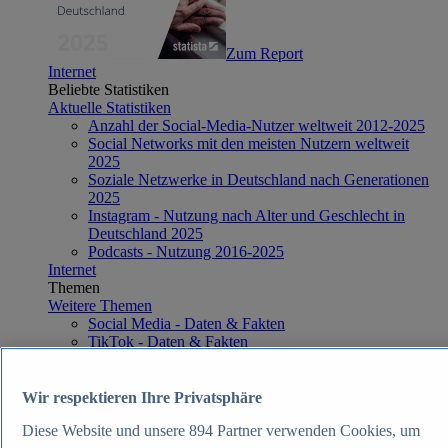
Zum Report
Internet
Beliebte Statistiken
Aktuelle Statistiken
Anzahl der Social-Media-Nutzer weltweit 2012-2025
Social Networks mit den meisten Nutzern weltweit
2025
Soziale Netzwerke in Deutschland nach Generationen
2025
Instagram - Nutzung nach Alter und Geschlecht in
Deutschland 2025
Podcasts - Nutzung 2016-2025
Internet
Themen
Weitere Themen
Social Media - Daten & Fakten
TikTok - Daten & Fakten
Top Report
Wir respektieren Ihre Privatsphäre
Diese Website und unsere
894
Partner verwenden Cookies, um