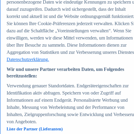
personenbezogene Daten wie eindeutige Kennungen zu speichern 
Zum Report
darauf zuzugreifen. Dadurch wird sichergestellt, dass der Inhalt
Gesellschaft
Beliebte Statistiken
korrekt und aktuell ist und die Website ordnungsgemäß funktioniert
Aktuelle Statistiken
Sie können Ihre Cookie-Präferenzen jederzeit verwalten. Klicken S
Bevölkerung Deutschlands nach relevanten
dazu auf die Schaltfläche „Voreinstellungen verwalten“. Wenn Sie
Altersgruppen 2024
Die reichsten Menschen der Welt 2026
einwilligen, werden wir diese Mittel verwenden, um Informationen
Empfänger von Arbeitslosengeld II / Sozialgeld /
über Ihre Besuche zu sammeln. Diese Informationen dienen zur
Bürgergeld in Deutschland 2005-2025
Aggregation von Statistiken und zur Verbesserung unseres Dienstes
Ausländer in Deutschland nach Nationalität 2025
Demografie: Altersstruktur in Deutschland 2024
Datenschutzerklärung.
Gesellschaft
Themen
Wir und unsere Partner verarbeiten Daten, um Folgendes
Weitere Themen
bereitzustellen:
Demografischer Wandel - Daten & Fakten
Jugendkriminalität in Deutschland - Daten & Fakten
Verwendung genauer Standortdaten. Endgeräteeigenschaften zur
Top Report
Identifikation aktiv abfragen. Speichern von oder Zugriff auf
Informationen auf einem Endgerät. Personalisierte Werbung und
Inhalte, Messung von Werbeleistung und der Performance von
Inhalten, Zielgruppenforschung sowie Entwicklung und Verbesser
von Angeboten.
Zum Report
Verkehr & Logistik
Liste der Partner (Lieferanten)
Beliebte Statistiken