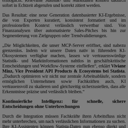
ermöglicht. Relevante Statistik- und Marktdaten können dadurch
sofort in Echtzeit abgerufen und korrekt zitiert werden.
Das Resultat: eine neue Generation datenbasierter KI-Ergebnisse,
die von Experten kuratiert, konsistent formatiert und im
professionellen Kontext verlässlich verwertbar sind. Von
Finanzanalysen über automatisierte Sales-Pitches bis hin zur
Segmentierung von Zielgruppen oder Trendvalidierungen.
„Die Möglichkeiten, die unser MCP-Server eröffnet, sind nahezu
grenzenlos. Indem wir unsere Daten nativ in führenden KI-
Ökosystemen verfügbar machen, lassen wir vertrauenswürdige
Statistik- und Marktinformationen nahtlos in geschäftskritische
Entscheidungen und Workflow-Systeme einfließen“, erklärt
Viviane
Minz, Vice President API Products & Ecosystems bei Statista
.
„Dadurch optimieren wir nicht nur zentrale Arbeitsabläufe, sondern
ermöglichen Unternehmen sowie Fachkräften auch, KI
vertrauensvoll zu skalieren und gleichzeitig sicherzustellen, dass alle
Erkenntnisse präzise und verlässlich bleiben.“
Kontinuierliche Intelligenz: für schnelle, sichere
Entscheidungen ohne Unterbrechungen
Durch die Integration müssen Fachkräfte ihren Arbeitsfluss nicht
mehr unterbrechen, um nach verlässlichen Informationen zu suchen.
Ihre KI-Assistenten können Statista-Daten nun ebenso direkt und