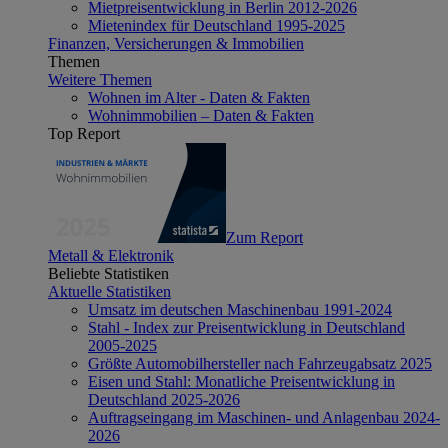
Mietpreisentwicklung in Berlin 2012-2026
Mietenindex für Deutschland 1995-2025
Finanzen, Versicherungen & Immobilien
Themen
Weitere Themen
Wohnen im Alter - Daten & Fakten
Wohnimmobilien – Daten & Fakten
Top Report
Zum Report
Metall & Elektronik
Beliebte Statistiken
Aktuelle Statistiken
Umsatz im deutschen Maschinenbau 1991-2024
Stahl - Index zur Preisentwicklung in Deutschland
2005-2025
Größte Automobilhersteller nach Fahrzeugabsatz 2025
Eisen und Stahl: Monatliche Preisentwicklung in
Deutschland 2025-2026
Auftragseingang im Maschinen- und Anlagenbau 2024-
2026