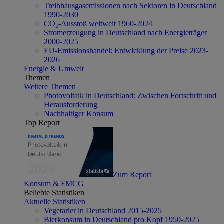
Treibhausgasemissionen nach Sektoren in Deutschland
1990-2030
CO₂-Ausstoß weltweit 1960-2024
Stromerzeugung in Deutschland nach Energieträger
2000-2025
EU-Emissionshandel: Entwicklung der Preise 2023-
2026
Energie & Umwelt
Themen
Weitere Themen
Photovoltaik in Deutschland: Zwischen Fortschritt und
Herausforderung
Nachhaltiger Konsum
Top Report
Zum Report
Konsum & FMCG
Beliebte Statistiken
Aktuelle Statistiken
Vegetarier in Deutschland 2015-2025
Bierkonsum in Deutschland pro Kopf 1950-2025