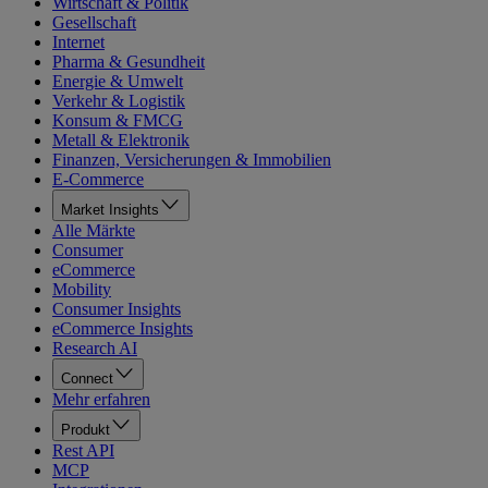
Wirtschaft & Politik
Gesellschaft
Internet
Pharma & Gesundheit
Energie & Umwelt
Verkehr & Logistik
Konsum & FMCG
Metall & Elektronik
Finanzen, Versicherungen & Immobilien
E-Commerce
Market Insights
Alle Märkte
Consumer
eCommerce
Mobility
Consumer Insights
eCommerce Insights
Research AI
Connect
Mehr erfahren
Produkt
Rest API
MCP