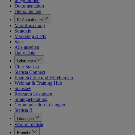
Integrationen
Dokumentation
Demo buchen
KI-Assistenten
Marktforschung
Strategie
Marketing & PR
Sales
Alle ansehen
Daily Data
Leistungen
Über Statista
Statista Connect
Erste Schritte und Hilfebereich
Webinar & Training Hub
Statista+
Research Lösungen
Strategieberatung
Communication Lösungen
Statista R
Lösungen
Warum Statista
Branche