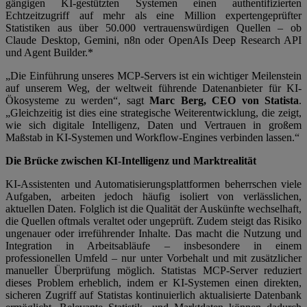
gängigen KI-gestützten Systemen einen authentifizierten
Echtzeitzugriff auf mehr als eine Million expertengeprüfter
Statistiken aus über 50.000 vertrauenswürdigen Quellen – ob
Claude Desktop, Gemini, n8n oder OpenAIs Deep Research API
und Agent Builder.*
„Die Einführung unseres MCP-Servers ist ein wichtiger Meilenstein
auf unserem Weg, der weltweit führende Datenanbieter für KI-
Ökosysteme zu werden“, sagt
Marc Berg, CEO von Statista
.
„Gleichzeitig ist dies eine strategische Weiterentwicklung, die zeigt,
wie sich digitale Intelligenz, Daten und Vertrauen in großem
Maßstab in KI-Systemen und Workflow-Engines verbinden lassen.“
Die Brücke zwischen KI-Intelligenz und Marktrealität
KI-Assistenten und Automatisierungsplattformen beherrschen viele
Aufgaben, arbeiten jedoch häufig isoliert von verlässlichen,
aktuellen Daten. Folglich ist die Qualität der Auskünfte wechselhaft,
die Quellen oftmals veraltet oder ungeprüft. Zudem steigt das Risiko
ungenauer oder irreführender Inhalte. Das macht die Nutzung und
Integration in Arbeitsabläufe – insbesondere in einem
professionellen Umfeld – nur unter Vorbehalt und mit zusätzlicher
manueller Überprüfung möglich. Statistas MCP-Server reduziert
dieses Problem erheblich, indem er KI-Systemen einen direkten,
sicheren Zugriff auf Statistas kontinuierlich aktualisierte Datenbank