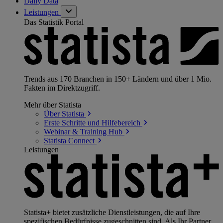
Daily Data
Leistungen
Das Statistik Portal
Trends aus 170 Branchen in 150+ Ländern und über 1 Mio.
Fakten im Direktzugriff.
Mehr über Statista
Über
Statista
Erste Schritte und
Hilfebereich
Webinar & Training
Hub
Statista
Connect
Leistungen
Statista+ bietet zusätzliche Dienstleistungen, die auf Ihre
spezifischen Bedürfnisse zugeschnitten sind. Als Ihr Partner