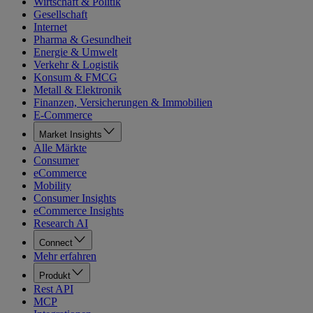
Wirtschaft & Politik
Gesellschaft
Internet
Pharma & Gesundheit
Energie & Umwelt
Verkehr & Logistik
Konsum & FMCG
Metall & Elektronik
Finanzen, Versicherungen & Immobilien
E-Commerce
Market Insights
Alle Märkte
Consumer
eCommerce
Mobility
Consumer Insights
eCommerce Insights
Research AI
Connect
Mehr erfahren
Produkt
Rest API
MCP