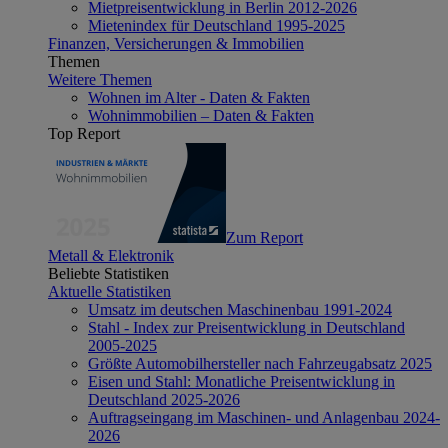
Mietpreisentwicklung in Berlin 2012-2026
Mietenindex für Deutschland 1995-2025
Finanzen, Versicherungen & Immobilien
Themen
Weitere Themen
Wohnen im Alter - Daten & Fakten
Wohnimmobilien – Daten & Fakten
Top Report
Zum Report
Metall & Elektronik
Beliebte Statistiken
Aktuelle Statistiken
Umsatz im deutschen Maschinenbau 1991-2024
Stahl - Index zur Preisentwicklung in Deutschland
2005-2025
Größte Automobilhersteller nach Fahrzeugabsatz 2025
Eisen und Stahl: Monatliche Preisentwicklung in
Deutschland 2025-2026
Auftragseingang im Maschinen- und Anlagenbau 2024-
2026