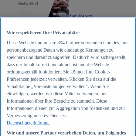
Zum Report
Internet
Beliebte Statistiken
Wir respektieren Ihre Privatsphäre
Aktuelle Statistiken
Anzahl der Social-Media-Nutzer weltweit 2012-2025
Diese Website und unsere
894
Partner verwenden Cookies, um
Social Networks mit den meisten Nutzern weltweit
2025
personenbezogene Daten wie eindeutige Kennungen zu
Soziale Netzwerke in Deutschland nach Generationen
speichern und darauf zuzugreifen. Dadurch wird sichergestellt,
2025
dass der Inhalt korrekt und aktuell ist und die Website
Instagram - Nutzung nach Alter und Geschlecht in
Deutschland 2025
ordnungsgemäß funktioniert. Sie können Ihre Cookie-
Podcasts - Nutzung 2016-2025
Präferenzen jederzeit verwalten. Klicken Sie dazu auf die
Internet
Schaltfläche „Voreinstellungen verwalten“. Wenn Sie
Themen
Weitere Themen
einwilligen, werden wir diese Mittel verwenden, um
Social Media - Daten & Fakten
Informationen über Ihre Besuche zu sammeln. Diese
TikTok - Daten & Fakten
Informationen dienen zur Aggregation von Statistiken und zur
Top Report
Verbesserung unseres Dienstes.
Datenschutzerklärung.
Wir und unsere Partner verarbeiten Daten, um Folgendes