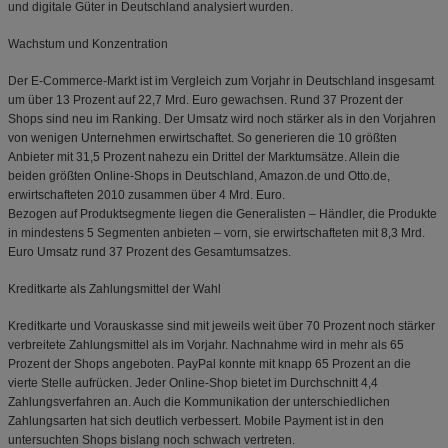
und digitale Güter in Deutschland analysiert wurden.
Wachstum und Konzentration
Der E-Commerce-Markt ist im Vergleich zum Vorjahr in Deutschland insgesamt
um über 13 Prozent auf 22,7 Mrd. Euro gewachsen. Rund 37 Prozent der
Shops sind neu im Ranking. Der Umsatz wird noch stärker als in den Vorjahren
von wenigen Unternehmen erwirtschaftet. So generieren die 10 größten
Anbieter mit 31,5 Prozent nahezu ein Drittel der Marktumsätze. Allein die
beiden größten Online-Shops in Deutschland, Amazon.de und Otto.de,
erwirtschafteten 2010 zusammen über 4 Mrd. Euro.
Bezogen auf Produktsegmente liegen die Generalisten – Händler, die Produkte
in mindestens 5 Segmenten anbieten – vorn, sie erwirtschafteten mit 8,3 Mrd.
Euro Umsatz rund 37 Prozent des Gesamtumsatzes.
Kreditkarte als Zahlungsmittel der Wahl
Kreditkarte und Vorauskasse sind mit jeweils weit über 70 Prozent noch stärker
verbreitete Zahlungsmittel als im Vorjahr. Nachnahme wird in mehr als 65
Prozent der Shops angeboten. PayPal konnte mit knapp 65 Prozent an die
vierte Stelle aufrücken. Jeder Online-Shop bietet im Durchschnitt 4,4
Zahlungsverfahren an. Auch die Kommunikation der unterschiedlichen
Zahlungsarten hat sich deutlich verbessert. Mobile Payment ist in den
untersuchten Shops bislang noch schwach vertreten.