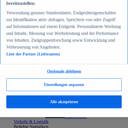
bereitzustellen:
Zum Report
Gesellschaft
Verwendung genauer Standortdaten. Endgeräteeigenschaften
Beliebte Statistiken
zur Identifikation aktiv abfragen. Speichern von oder Zugriff
Aktuelle Statistiken
Bevölkerung Deutschlands nach relevanten
auf Informationen auf einem Endgerät. Personalisierte Werbung
Altersgruppen 2024
und Inhalte, Messung von Werbeleistung und der Performance
Die reichsten Menschen der Welt 2026
von Inhalten, Zielgruppenforschung sowie Entwicklung und
Empfänger von Arbeitslosengeld II / Sozialgeld /
Bürgergeld in Deutschland 2005-2025
Verbesserung von Angeboten.
Ausländer in Deutschland nach Nationalität 2025
Liste der Partner (Lieferanten)
Demografie: Altersstruktur in Deutschland 2024
Gesellschaft
Themen
Weitere Themen
Optionale ablehnen
Demografischer Wandel - Daten & Fakten
Jugendkriminalität in Deutschland - Daten & Fakten
Einstellungen anpassen
Top Report
Alle akzeptieren
Zum Report
Verkehr & Logistik
Beliebte Statistiken