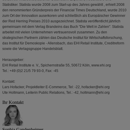
Statistiker. Statista wurde 2008 zum Start-up des Jahres gewählt , erhielt 2008
den renommierten Gründerpreis der Financial Times Deutschland, wurde 2010
zum Ort der Innovation auserkoren und schließlich als Europäischer Gewinner
der Red Herring Preises 2010 ausgezeichnet. Statista veröffentlicht jährlich
gemeinsam mit dem Verlag Brandeins das Buch "Die Welt in Zahlen". Statista
arbeitet mit vielen Unternehmen vertrauensvoll zusammen. Zu den
strategischen Partnern zählen das Deutsche Institut für Wirtschaftsforschung,
das Institut für Demoskopie - Allensbach, das EHI Retail Institute, Creditreform
sowie die Verlagsgruppe Handelsblatt.
Herausgeber:
EHI Retail Institute e. V., Spichernstraße 55, 50672 Köln, www.ehi.org
Tel.: +49 (0)2 21/5 79 93-0, Fax: -45
Kontakt:
Lars Hofacker, Projektleiter E-Commerce, Tel: -22, hofacker@ehi.org
Ute Holtmann, Leiterin Public Relations, Tel.: -42, holtmann@ehi.org
Ihr Kontakt
Sophia Gandenheimer