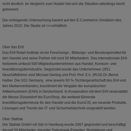
nicht deutlich. Im Vergleich zum Vorjahr hat sich die Situation allerdings leicht
gebessert.
Die vorliegende Untersuchung basiert auf den E-Commerce Umsätzen des
Jahres 2010. Die Studie ist
hier
erhältlich.
Über das EHI
Das EHI Retail Institute ist ein Forschungs-, Bildungs- und Beratungsinstitut für
den Handel und seine Partner mit rund 50 Mitarbeitern. Das internationale EHI-
Netzwerk umfasst 500 Mitgliedsunternehmen aus Handel, Konsum- und
Investitionsgüterindustrie. Gegründet wurde das Unternehmen 1951.
Geschäftsführer sind Michael Gerling und Prof. Prof. E.h. (RUS) Dr. Bernd
Hallier. Die GS1 Germany, eine jeweils 50 %-Tochtergesellschaft des EHI und
des Markenverbandes, koordiniert die Vergabe der europäischen
Artikelnummern (EAN) in Deutschland. In Kooperation mit dem EHI veranstaltet
die Messe Düsseldorf die EuroShop, die weltweit führende
Investitionsgütermesse für den Handel und die EuroCIS, wo neueste Produkte,
Lösungen und Trends der IT- und Sicherheitstechnik vorgestellt werden.
Über Statista
Die Statista GmbH mit Sitz in Hamburg wurde 2007 gegründet und beschäftigt
derzeit 50 Mitarbeiter, darunter Datenbank-Experten, Redakteure und