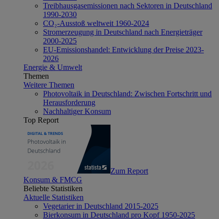
Treibhausgasemissionen nach Sektoren in Deutschland
1990-2030
CO₂-Ausstoß weltweit 1960-2024
Stromerzeugung in Deutschland nach Energieträger
2000-2025
EU-Emissionshandel: Entwicklung der Preise 2023-
2026
Energie & Umwelt
Themen
Weitere Themen
Photovoltaik in Deutschland: Zwischen Fortschritt und
Herausforderung
Nachhaltiger Konsum
Top Report
Zum Report
Konsum & FMCG
Beliebte Statistiken
Aktuelle Statistiken
Vegetarier in Deutschland 2015-2025
Bierkonsum in Deutschland pro Kopf 1950-2025