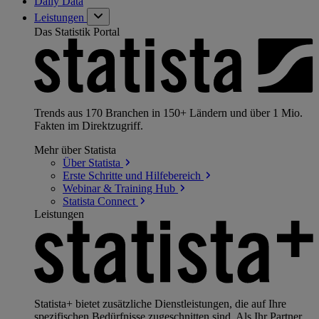
Daily Data
Leistungen
Das Statistik Portal
Trends aus 170 Branchen in 150+ Ländern und über 1 Mio.
Fakten im Direktzugriff.
Mehr über Statista
Über
Statista
Erste Schritte und
Hilfebereich
Webinar & Training
Hub
Statista
Connect
Leistungen
Statista+ bietet zusätzliche Dienstleistungen, die auf Ihre
spezifischen Bedürfnisse zugeschnitten sind. Als Ihr Partner