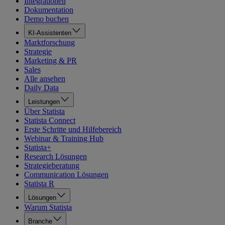
Integrationen
Dokumentation
Demo buchen
KI-Assistenten
Marktforschung
Strategie
Marketing & PR
Sales
Alle ansehen
Daily Data
Leistungen
Über Statista
Statista Connect
Erste Schritte und Hilfebereich
Webinar & Training Hub
Statista+
Research Lösungen
Strategieberatung
Communication Lösungen
Statista R
Lösungen
Warum Statista
Branche