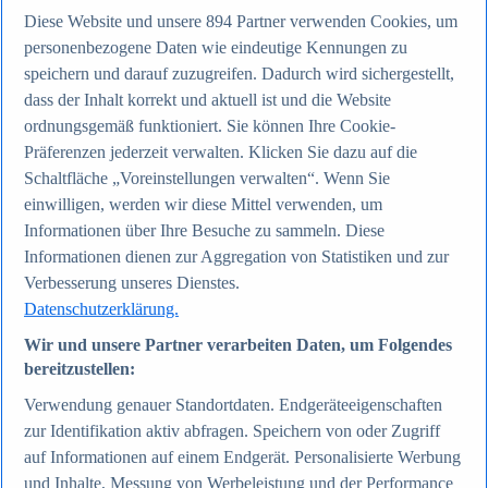
Diese Website und unsere
894
Partner verwenden Cookies, um
personenbezogene Daten wie eindeutige Kennungen zu
Zum Report
speichern und darauf zuzugreifen. Dadurch wird sichergestellt,
Internet
Beliebte Statistiken
dass der Inhalt korrekt und aktuell ist und die Website
Aktuelle Statistiken
ordnungsgemäß funktioniert. Sie können Ihre Cookie-
Anzahl der Social-Media-Nutzer weltweit 2012-2025
Präferenzen jederzeit verwalten. Klicken Sie dazu auf die
Social Networks mit den meisten Nutzern weltweit
2025
Schaltfläche „Voreinstellungen verwalten“. Wenn Sie
Soziale Netzwerke in Deutschland nach Generationen
einwilligen, werden wir diese Mittel verwenden, um
2025
Informationen über Ihre Besuche zu sammeln. Diese
Instagram - Nutzung nach Alter und Geschlecht in
Deutschland 2025
Informationen dienen zur Aggregation von Statistiken und zur
Podcasts - Nutzung 2016-2025
Verbesserung unseres Dienstes.
Internet
Datenschutzerklärung.
Themen
Weitere Themen
Wir und unsere Partner verarbeiten Daten, um Folgendes
Social Media - Daten & Fakten
bereitzustellen:
TikTok - Daten & Fakten
Top Report
Verwendung genauer Standortdaten. Endgeräteeigenschaften
zur Identifikation aktiv abfragen. Speichern von oder Zugriff
auf Informationen auf einem Endgerät. Personalisierte Werbung
und Inhalte, Messung von Werbeleistung und der Performance