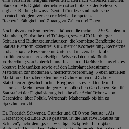
eine Vielzahl an lehrplanrelevanten Daten nach wissenschaftlichem
Standard. Als Digitalunternehmen ist sich Statista der Relevanz
digitaler Bildung bewusst: Zentral für diese sind praktische
Lerntechnologien, verbesserte Medienkompetenz,
Recherchefähigkeit und Zugang zu Zahlen und Daten.
Noch bis zu den Sommerferien können die mehr als 230 Schulen in
Mannheim, Karlsruhe und Tübingen, sowie 470 Hamburger
Schulen und Bildungseinrichtungen, die komplette Bandbreite der
Statista-Plattform kostenfrei zur Unterrichtsvorbereitung, Recherche
und als digitale Ressource im Unterricht nutzen. Lehrkräfte
profitieren von einer vielseitigen Wissensdatenbank für die
Vorbereitung von Unterricht und Klausuren. Darüber hinaus gibt es
kreative Infografiken sowie auf den Lehrplant abgestimmte
Materialien zur modernen Unterrichtsvorbereitung. Neben aktuellen
Markt- und Branchendaten finden Schülerinnen und Schüler
Statistiken zu geschichtlichen Ereignissen sowie aktuelle und
historische Meinungsumfragen zum politischen Geschehen. So hilft
Statista bei der Digitalisierung beinahe aller Schulfächer – von
Geschichte, über Politik, Wirtschaft, Mathematik bis hin zu
Sprachunterricht.
Dr. Friedrich Schwandt, Gründer und CEO von Statista: „Als
Herzensprojekt Ende 2018 gestartet, ist die Initiative „Statista für
Schulen“, mehr denn je, ein wichtiger Eckpfeiler für digitale
Bildung in Deutschland. Wie das letzte Jahr gezeigt hat, haben wir