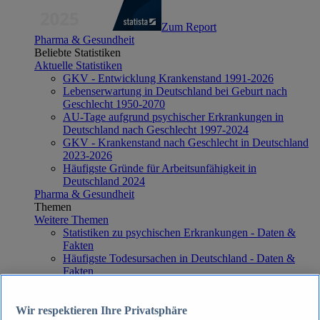
Zum Report
Pharma & Gesundheit
Beliebte Statistiken
Aktuelle Statistiken
GKV - Entwicklung Krankenstand 1991-2026
Lebenserwartung in Deutschland bei Geburt nach
Geschlecht 1950-2070
AU-Tage aufgrund psychischer Erkrankungen in
Deutschland nach Geschlecht 1997-2024
GKV - Krankenstand nach Geschlecht in Deutschland
2023-2026
Häufigste Gründe für Arbeitsunfähigkeit in
Deutschland 2024
Pharma & Gesundheit
Themen
Weitere Themen
Statistiken zu psychischen Erkrankungen - Daten &
Fakten
Häufigste Todesursachen in Deutschland - Daten &
Fakten
Top Report
Wir respektieren Ihre Privatsphäre