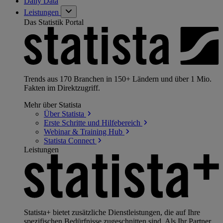
Daily Data
Leistungen
Das Statistik Portal
Trends aus 170 Branchen in 150+ Ländern und über 1 Mio.
Fakten im Direktzugriff.
Mehr über Statista
Über
Statista
Erste Schritte und
Hilfebereich
Webinar & Training
Hub
Statista
Connect
Leistungen
Statista+ bietet zusätzliche Dienstleistungen, die auf Ihre
spezifischen Bedürfnisse zugeschnitten sind. Als Ihr Partner