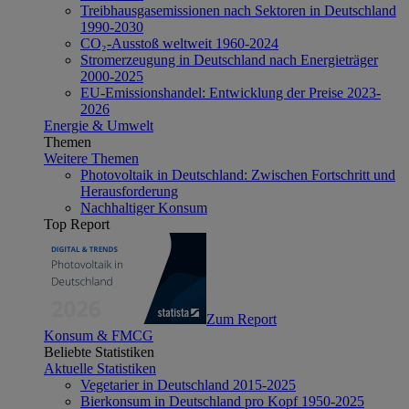
Treibhausgasemissionen nach Sektoren in Deutschland
1990-2030
CO₂-Ausstoß weltweit 1960-2024
Stromerzeugung in Deutschland nach Energieträger
2000-2025
EU-Emissionshandel: Entwicklung der Preise 2023-
2026
Energie & Umwelt
Themen
Weitere Themen
Photovoltaik in Deutschland: Zwischen Fortschritt und
Herausforderung
Nachhaltiger Konsum
Top Report
Zum Report
Konsum & FMCG
Beliebte Statistiken
Aktuelle Statistiken
Vegetarier in Deutschland 2015-2025
Bierkonsum in Deutschland pro Kopf 1950-2025