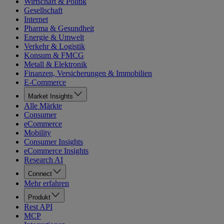
Wirtschaft & Politik
Gesellschaft
Internet
Pharma & Gesundheit
Energie & Umwelt
Verkehr & Logistik
Konsum & FMCG
Metall & Elektronik
Finanzen, Versicherungen & Immobilien
E-Commerce
Market Insights
Alle Märkte
Consumer
eCommerce
Mobility
Consumer Insights
eCommerce Insights
Research AI
Connect
Mehr erfahren
Produkt
Rest API
MCP