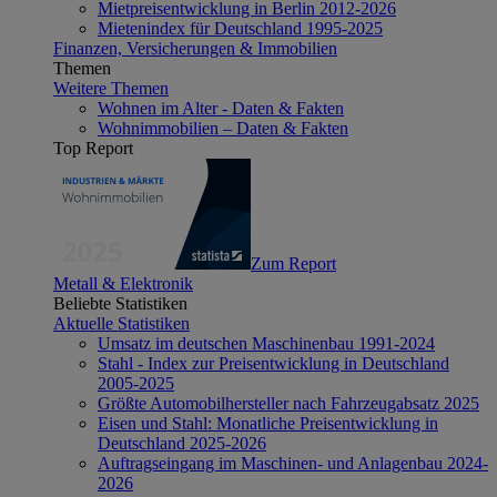
Mietpreisentwicklung in Berlin 2012-2026
Mietenindex für Deutschland 1995-2025
Finanzen, Versicherungen & Immobilien
Themen
Weitere Themen
Wohnen im Alter - Daten & Fakten
Wohnimmobilien – Daten & Fakten
Top Report
Zum Report
Metall & Elektronik
Beliebte Statistiken
Aktuelle Statistiken
Umsatz im deutschen Maschinenbau 1991-2024
Stahl - Index zur Preisentwicklung in Deutschland
2005-2025
Größte Automobilhersteller nach Fahrzeugabsatz 2025
Eisen und Stahl: Monatliche Preisentwicklung in
Deutschland 2025-2026
Auftragseingang im Maschinen- und Anlagenbau 2024-
2026