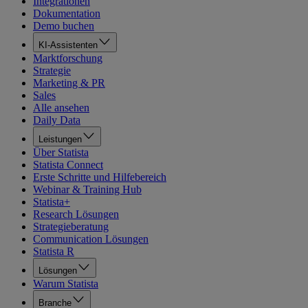
Integrationen
Dokumentation
Demo buchen
KI-Assistenten
Marktforschung
Strategie
Marketing & PR
Sales
Alle ansehen
Daily Data
Leistungen
Über Statista
Statista Connect
Erste Schritte und Hilfebereich
Webinar & Training Hub
Statista+
Research Lösungen
Strategieberatung
Communication Lösungen
Statista R
Lösungen
Warum Statista
Branche