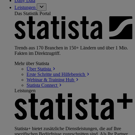
Daily Data
Leistungen
Das Statistik Portal
Trends aus 170 Branchen in 150+ Ländern und über 1 Mio.
Fakten im Direktzugriff.
Mehr über Statista
Über
Statista
Erste Schritte und
Hilfebereich
Webinar & Training
Hub
Statista
Connect
Leistungen
Statista+ bietet zusätzliche Dienstleistungen, die auf Ihre
spezifischen Bedürfnisse zugeschnitten sind. Als Ihr Partner