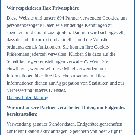
Wir respektieren Ihre Privatsphäre
Zum Report
Diese Website und unsere
894
Partner verwenden Cookies, um
Internet
personenbezogene Daten wie eindeutige Kennungen zu
Beliebte Statistiken
Aktuelle Statistiken
speichern und darauf zuzugreifen. Dadurch wird sichergestellt,
Anzahl der Social-Media-Nutzer weltweit 2012-2025
dass der Inhalt korrekt und aktuell ist und die Website
Social Networks mit den meisten Nutzern weltweit
ordnungsgemäß funktioniert. Sie können Ihre Cookie-
2025
Soziale Netzwerke in Deutschland nach Generationen
Präferenzen jederzeit verwalten. Klicken Sie dazu auf die
2025
Schaltfläche „Voreinstellungen verwalten“. Wenn Sie
Instagram - Nutzung nach Alter und Geschlecht in
einwilligen, werden wir diese Mittel verwenden, um
Deutschland 2025
Podcasts - Nutzung 2016-2025
Informationen über Ihre Besuche zu sammeln. Diese
Internet
Informationen dienen zur Aggregation von Statistiken und zur
Themen
Verbesserung unseres Dienstes.
Weitere Themen
Social Media - Daten & Fakten
Datenschutzerklärung.
TikTok - Daten & Fakten
Wir und unsere Partner verarbeiten Daten, um Folgendes
Top Report
bereitzustellen:
Verwendung genauer Standortdaten. Endgeräteeigenschaften
zur Identifikation aktiv abfragen. Speichern von oder Zugriff