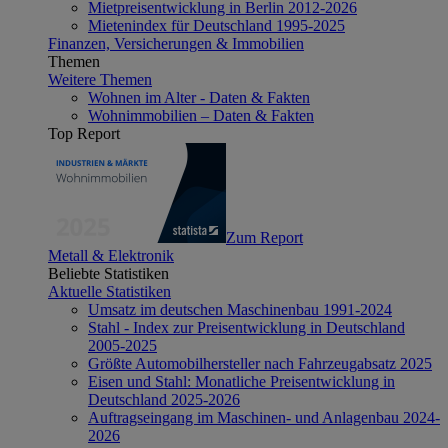
Mietpreisentwicklung in Berlin 2012-2026
Mietenindex für Deutschland 1995-2025
Finanzen, Versicherungen & Immobilien
Themen
Weitere Themen
Wohnen im Alter - Daten & Fakten
Wohnimmobilien – Daten & Fakten
Top Report
Zum Report
Metall & Elektronik
Beliebte Statistiken
Aktuelle Statistiken
Umsatz im deutschen Maschinenbau 1991-2024
Stahl - Index zur Preisentwicklung in Deutschland
2005-2025
Größte Automobilhersteller nach Fahrzeugabsatz 2025
Eisen und Stahl: Monatliche Preisentwicklung in
Deutschland 2025-2026
Auftragseingang im Maschinen- und Anlagenbau 2024-
2026