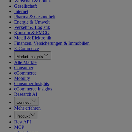
Wirtschaft & Politik
Gesellschaft
Internet
Pharma & Gesundheit
Energie & Umwelt
Verkehr & Logistik
Konsum & FMCG
Metall & Elektronik
Finanzen, Versicherungen & Immobilien
E-Commerce
Market Insights
Alle Märkte
Consumer
eCommerce
Mobility
Consumer Insights
eCommerce Insights
Research AI
Connect
Mehr erfahren
Produkt
Rest API
MCP