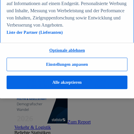
auf Informationen auf einem Endgerät. Personalisierte Werbung
Zum Report
Gesellschaft
und Inhalte, Messung von Werbeleistung und der Performance
Beliebte Statistiken
von Inhalten, Zielgruppenforschung sowie Entwicklung und
Aktuelle Statistiken
Verbesserung von Angeboten.
Bevölkerung Deutschlands nach relevanten
Altersgruppen 2024
Liste der Partner (Lieferanten)
Die reichsten Menschen der Welt 2026
Empfänger von Arbeitslosengeld II / Sozialgeld /
Bürgergeld in Deutschland 2005-2025
Optionale ablehnen
Ausländer in Deutschland nach Nationalität 2025
Demografie: Altersstruktur in Deutschland 2024
Gesellschaft
Einstellungen anpassen
Themen
Weitere Themen
Demografischer Wandel - Daten & Fakten
Alle akzeptieren
Jugendkriminalität in Deutschland - Daten & Fakten
Top Report
Zum Report
Verkehr & Logistik
Beliebte Statistiken