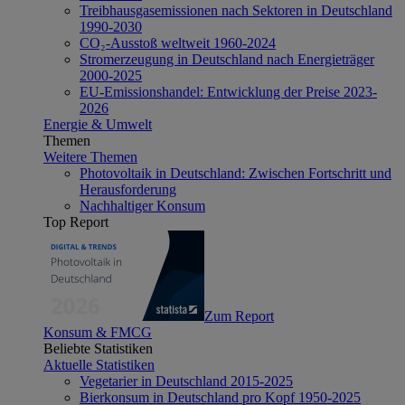
Treibhausgasemissionen nach Sektoren in Deutschland
1990-2030
CO₂-Ausstoß weltweit 1960-2024
Stromerzeugung in Deutschland nach Energieträger
2000-2025
EU-Emissionshandel: Entwicklung der Preise 2023-
2026
Energie & Umwelt
Themen
Weitere Themen
Photovoltaik in Deutschland: Zwischen Fortschritt und
Herausforderung
Nachhaltiger Konsum
Top Report
Zum Report
Konsum & FMCG
Beliebte Statistiken
Aktuelle Statistiken
Vegetarier in Deutschland 2015-2025
Bierkonsum in Deutschland pro Kopf 1950-2025