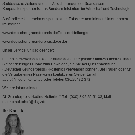
Suddeutsche Zeitung und die Versicherungen der Sparkassen.
Kooperationspartner ist das Bundesministerium fur Wirtschaft und Technologie.
Ausfuhrliche Unternehmensportrats und Fotos der nominierten Unternehmen
im Internet:
www.deutscher-gruenderpreis.de/Pressemitteilungen
www.deutscher-gruenderpreis.de/bilder
Unser Service fur Radiosender:
unter http://www.medienkontor-audio.de/beitraege/index.html?source=37 finden
Sie sendefertige O-Tone zum Download, die Sie bei Quellennennung
(.Deutscher Grunderpreis¡§) kostenlos verwenden konnen. Bei Fragen oder fur
die Vergabe eines Passwortes kontaktieren Sie per Email
audio@medienkontor.de oder Telefon 030/25432-372.
Weitere Informationen:
Dt. Grunderpreis, Nadine Helterhoff, Tel : (030) 2 02 25-51 33, Mail:
nadine.helterhoff@dsgv.de
Ihr Kontakt