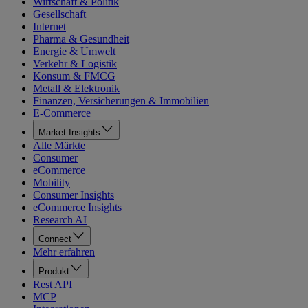
Wirtschaft & Politik
Gesellschaft
Internet
Pharma & Gesundheit
Energie & Umwelt
Verkehr & Logistik
Konsum & FMCG
Metall & Elektronik
Finanzen, Versicherungen & Immobilien
E-Commerce
Market Insights
Alle Märkte
Consumer
eCommerce
Mobility
Consumer Insights
eCommerce Insights
Research AI
Connect
Mehr erfahren
Produkt
Rest API
MCP