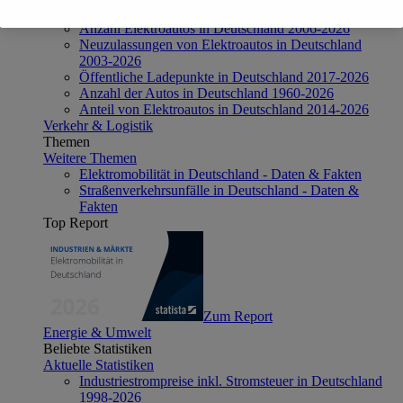
Aktuelle Statistiken
Anzahl Elektroautos in Deutschland 2006-2026
Neuzulassungen von Elektroautos in Deutschland
2003-2026
Öffentliche Ladepunkte in Deutschland 2017-2026
Anzahl der Autos in Deutschland 1960-2026
Anteil von Elektroautos in Deutschland 2014-2026
Verkehr & Logistik
Themen
Weitere Themen
Elektromobilität in Deutschland - Daten & Fakten
Straßenverkehrsunfälle in Deutschland - Daten &
Fakten
Top Report
Zum Report
Energie & Umwelt
Beliebte Statistiken
Aktuelle Statistiken
Industriestrompreise inkl. Stromsteuer in Deutschland
1998-2026