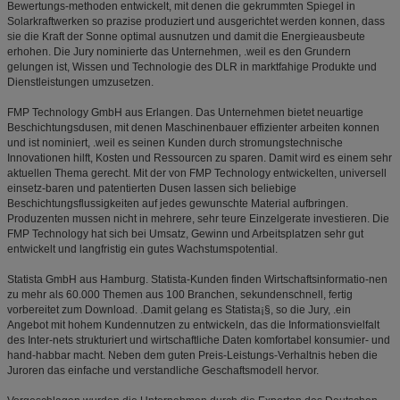
Bewertungs-methoden entwickelt, mit denen die gekrummten Spiegel in
Solarkraftwerken so prazise produziert und ausgerichtet werden konnen, dass
sie die Kraft der Sonne optimal ausnutzen und damit die Energieausbeute
erhohen. Die Jury nominierte das Unternehmen, .weil es den Grundern
gelungen ist, Wissen und Technologie des DLR in marktfahige Produkte und
Dienstleistungen umzusetzen.
FMP Technology GmbH aus Erlangen. Das Unternehmen bietet neuartige
Beschichtungsdusen, mit denen Maschinenbauer effizienter arbeiten konnen
und ist nominiert, .weil es seinen Kunden durch stromungstechnische
Innovationen hilft, Kosten und Ressourcen zu sparen. Damit wird es einem sehr
aktuellen Thema gerecht. Mit der von FMP Technology entwickelten, universell
einsetz-baren und patentierten Dusen lassen sich beliebige
Beschichtungsflussigkeiten auf jedes gewunschte Material aufbringen.
Produzenten mussen nicht in mehrere, sehr teure Einzelgerate investieren. Die
FMP Technology hat sich bei Umsatz, Gewinn und Arbeitsplatzen sehr gut
entwickelt und langfristig ein gutes Wachstumspotential.
Statista GmbH aus Hamburg. Statista-Kunden finden Wirtschaftsinformatio-nen
zu mehr als 60.000 Themen aus 100 Branchen, sekundenschnell, fertig
vorbereitet zum Download. .Damit gelang es Statista¡§, so die Jury, .ein
Angebot mit hohem Kundennutzen zu entwickeln, das die Informationsvielfalt
des Inter-nets strukturiert und wirtschaftliche Daten komfortabel konsumier- und
hand-habbar macht. Neben dem guten Preis-Leistungs-Verhaltnis heben die
Juroren das einfache und verstandliche Geschaftsmodell hervor.