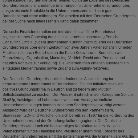
Vorgeschlagen wurden die Unternehmen durch die Experten des Deutschen
Grunderpreises, die jahrelange Erfahrungen mit Unternehmensgrundungen,
ausgezeichnete Kontakte in die Unternehmerszene und sehr gute
Branchenkennt-nisse mitbringen. Sie arbeiten mit dem Deutschen Grunderpreis
bei der Suche nach interessanten Kandidaten zusammen.
Die sechs Finalisten erhalten ein individuelles, auf ihre Bedurfnisse
zugeschnittenes Coaching durch die Unternehmensberatung Porsche
Consulting GmbH. Zudem ubernehmen Kuratoriumsmitglieder des Deutschen
Grunderpreises uber einen Zeitraum von zwei Jahren Patenschaften fur jeden
Finalisten. Je nach Bedarf stellen die Paten Know-how in Bereichen wie
Finanzierung, Organisation, Marketing, Vertrieb, Recht oder Personal und
naturlich Kontakte zur Verfugung. Die Unterneh-men erhalten auserdem ein
eintagiges Medientraining sowie Zugang zum Alumni-Netzwerk.
Der Deutsche Grunderpreis ist die bedeutendste Auszeichnung fur
herausragende Unternehmer in Deutschland. Ziel der Initiative ist es, ein
positives Grundungsklima in Deutschland zu fordern und Mut zur
Selbststandigkeit zu machen. Der Preis wird jahrlich in den Kategorien Schuler,
StartUp, Aufsteiger und Lebenswerk verliehen. Ausergewohnliche
Unternehmerleistungen konnen mit einem Sonderpreis gewurdigt werden.
Ausgelobt wird der Deutsche Grunderpreis von den Partnern stern,
Sparkassen, ZDF und Porsche, die sich bereits seit 1997 fur die Forderung des
Unternehmertums und der Grundungskultur engagieren. Der Deutsche
Grunderpreis wird durch ein hochkaratiges Kuratorium unterstutzt, das
Patenschaften fur die Finalisten und Preistrager ubernimmt. Forderer des
Deutschen Grunderpreises sind die Bertelsmann AG, die Gruner + Jahr AG, die