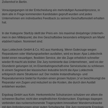
Zollernhof in Berlin.
Vorausgegangen ist der Entscheidung ein mehrstufiger Auswahlprozess, in
dem alle in Frage kommenden Kandidaten gepruft wurden und jedes
Unternehmen ein individuelles Feedback zu seinem Geschaftsmodell erhalten
hat.
In der Kategorie StartUp stellt der Preis ein- bis maximal dreijahrige Unterneh-
men in den Mittelpunkt, die ihre Geschaftsidee besonders erfolgreich am Markt
etabliert haben. Nominiert sind:
Ajax Loktechnik GmbH & Co. KG aus Hamburg. Wenn Guterzuge wegen
Reparaturen oder Wartungsarbeiten ausfallen, wird es teuer. Ajax Loktechnik
bietet einen neuartigen, flexiblen Service, der die Zuge erheblich schneller
wieder fit macht als bisher. Die Jury nominierte das Unternehmen, .weil es der
Grunderin gelungen ist, im Eisenbahngeschaft eine Servicelucke zu schliesen.
In einem Segment der klassischen Industrie bricht die Ajax Loktechnik
erfolgreich starre Strukturen auf. Der mobile Instandhaltungs- und
Reparaturservice bietet fur Kunden einen grosen Nutzen ¡V er beschleunigt die
Reparatur von Zugen und reduziert so die Kosten, die durch den Ausfall
entstehen wurden.
Ergobag GmbH aus Koln. Herkommliche Schulranzen schutzen vor allem die
schweren Bucher, nicht den empfindlichen Kinderrucken. Ergobags dagegen
verbinden das ruckenschonende Tragesystem innovativer Wanderrucksacke
mit den Anforderungen einer guten Schultasche. Die Jury nominierte Ergobag,