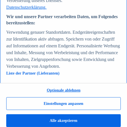
Verbesserung unseres Dienstes.
Zum Report
Datenschutzerklärung.
Gesellschaft
Beliebte Statistiken
Wir und unsere Partner verarbeiten Daten, um Folgendes
Aktuelle Statistiken
bereitzustellen:
Bevölkerung Deutschlands nach relevanten
Altersgruppen 2024
Verwendung genauer Standortdaten. Endgeräteeigenschaften
Die reichsten Menschen der Welt 2026
zur Identifikation aktiv abfragen. Speichern von oder Zugriff
Empfänger von Arbeitslosengeld II / Sozialgeld /
Bürgergeld in Deutschland 2005-2025
auf Informationen auf einem Endgerät. Personalisierte Werbung
Ausländer in Deutschland nach Nationalität 2025
und Inhalte, Messung von Werbeleistung und der Performance
Demografie: Altersstruktur in Deutschland 2024
von Inhalten, Zielgruppenforschung sowie Entwicklung und
Gesellschaft
Themen
Verbesserung von Angeboten.
Weitere Themen
Liste der Partner (Lieferanten)
Demografischer Wandel - Daten & Fakten
Jugendkriminalität in Deutschland - Daten & Fakten
Top Report
Optionale ablehnen
Einstellungen anpassen
Zum Report
Verkehr & Logistik
Alle akzeptieren
Beliebte Statistiken