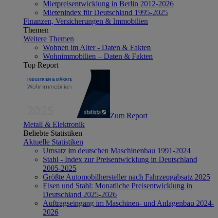
Mietpreisentwicklung in Berlin 2012-2026
Mietenindex für Deutschland 1995-2025
Finanzen, Versicherungen & Immobilien
Themen
Weitere Themen
Wohnen im Alter - Daten & Fakten
Wohnimmobilien – Daten & Fakten
Top Report
Zum Report
Metall & Elektronik
Beliebte Statistiken
Aktuelle Statistiken
Umsatz im deutschen Maschinenbau 1991-2024
Stahl - Index zur Preisentwicklung in Deutschland
2005-2025
Größte Automobilhersteller nach Fahrzeugabsatz 2025
Eisen und Stahl: Monatliche Preisentwicklung in
Deutschland 2025-2026
Auftragseingang im Maschinen- und Anlagenbau 2024-
2026