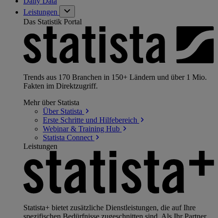
Daily Data
Leistungen
Das Statistik Portal
Trends aus 170 Branchen in 150+ Ländern und über 1 Mio.
Fakten im Direktzugriff.
Mehr über Statista
Über
Statista
Erste Schritte und
Hilfebereich
Webinar & Training
Hub
Statista
Connect
Leistungen
Statista+ bietet zusätzliche Dienstleistungen, die auf Ihre
spezifischen Bedürfnisse zugeschnitten sind. Als Ihr Partner