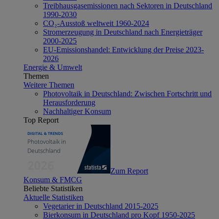
Treibhausgasemissionen nach Sektoren in Deutschland
1990-2030
CO₂-Ausstoß weltweit 1960-2024
Stromerzeugung in Deutschland nach Energieträger
2000-2025
EU-Emissionshandel: Entwicklung der Preise 2023-
2026
Energie & Umwelt
Themen
Weitere Themen
Photovoltaik in Deutschland: Zwischen Fortschritt und
Herausforderung
Nachhaltiger Konsum
Top Report
Zum Report
Konsum & FMCG
Beliebte Statistiken
Aktuelle Statistiken
Vegetarier in Deutschland 2015-2025
Bierkonsum in Deutschland pro Kopf 1950-2025