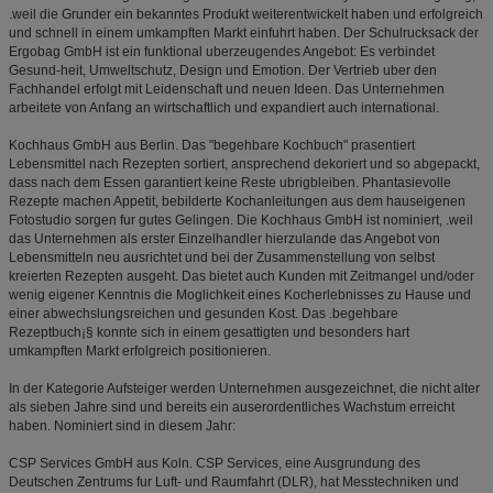
.weil die Grunder ein bekanntes Produkt weiterentwickelt haben und erfolgreich
und schnell in einem umkampften Markt einfuhrt haben. Der Schulrucksack der
Ergobag GmbH ist ein funktional uberzeugendes Angebot: Es verbindet
Gesund-heit, Umweltschutz, Design und Emotion. Der Vertrieb uber den
Fachhandel erfolgt mit Leidenschaft und neuen Ideen. Das Unternehmen
arbeitete von Anfang an wirtschaftlich und expandiert auch international.
Kochhaus GmbH aus Berlin. Das "begehbare Kochbuch" prasentiert
Lebensmittel nach Rezepten sortiert, ansprechend dekoriert und so abgepackt,
dass nach dem Essen garantiert keine Reste ubrigbleiben. Phantasievolle
Rezepte machen Appetit, bebilderte Kochanleitungen aus dem hauseigenen
Fotostudio sorgen fur gutes Gelingen. Die Kochhaus GmbH ist nominiert, .weil
das Unternehmen als erster Einzelhandler hierzulande das Angebot von
Lebensmitteln neu ausrichtet und bei der Zusammenstellung von selbst
kreierten Rezepten ausgeht. Das bietet auch Kunden mit Zeitmangel und/oder
wenig eigener Kenntnis die Moglichkeit eines Kocherlebnisses zu Hause und
einer abwechslungsreichen und gesunden Kost. Das .begehbare
Rezeptbuch¡§ konnte sich in einem gesattigten und besonders hart
umkampften Markt erfolgreich positionieren.
In der Kategorie Aufsteiger werden Unternehmen ausgezeichnet, die nicht alter
als sieben Jahre sind und bereits ein auserordentliches Wachstum erreicht
haben. Nominiert sind in diesem Jahr:
CSP Services GmbH aus Koln. CSP Services, eine Ausgrundung des
Deutschen Zentrums fur Luft- und Raumfahrt (DLR), hat Messtechniken und