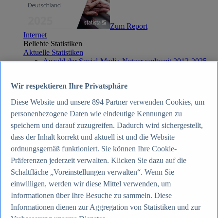
Zum Report
Internet
Beliebte Statistiken
Aktuelle Statistiken
Anzahl der Social-Media-Nutzer weltweit 2012-2025
Social Networks mit den meisten Nutzern weltweit
2025
Wir respektieren Ihre Privatsphäre
Soziale Netzwerke in Deutschland nach Generationen
2025
Diese Website und unsere
894
Partner verwenden Cookies, um
Instagram - Nutzung nach Alter und Geschlecht in
Deutschland 2025
personenbezogene Daten wie eindeutige Kennungen zu
Podcasts - Nutzung 2016-2025
speichern und darauf zuzugreifen. Dadurch wird sichergestellt,
Internet
dass der Inhalt korrekt und aktuell ist und die Website
Themen
Weitere Themen
ordnungsgemäß funktioniert. Sie können Ihre Cookie-
Social Media - Daten & Fakten
Präferenzen jederzeit verwalten. Klicken Sie dazu auf die
TikTok - Daten & Fakten
Schaltfläche „Voreinstellungen verwalten“. Wenn Sie
Top Report
einwilligen, werden wir diese Mittel verwenden, um
Informationen über Ihre Besuche zu sammeln. Diese
Informationen dienen zur Aggregation von Statistiken und zur