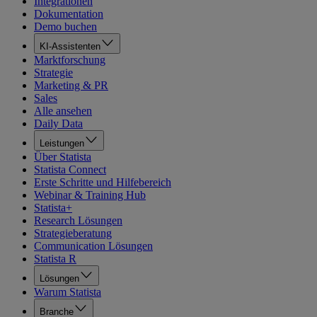
Integrationen
Dokumentation
Demo buchen
KI-Assistenten
Marktforschung
Strategie
Marketing & PR
Sales
Alle ansehen
Daily Data
Leistungen
Über Statista
Statista Connect
Erste Schritte und Hilfebereich
Webinar & Training Hub
Statista+
Research Lösungen
Strategieberatung
Communication Lösungen
Statista R
Lösungen
Warum Statista
Branche