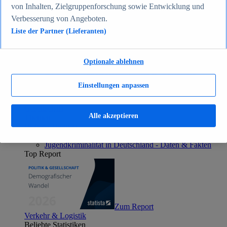
von Inhalten, Zielgruppenforschung sowie Entwicklung und
Zum Report
Gesellschaft
Verbesserung von Angeboten.
Beliebte Statistiken
Liste der Partner (Lieferanten)
Aktuelle Statistiken
Bevölkerung Deutschlands nach relevanten
Altersgruppen 2024
Optionale ablehnen
Die reichsten Menschen der Welt 2026
Empfänger von Arbeitslosengeld II / Sozialgeld /
Bürgergeld in Deutschland 2005-2025
Einstellungen anpassen
Ausländer in Deutschland nach Nationalität 2025
Demografie: Altersstruktur in Deutschland 2024
Gesellschaft
Alle akzeptieren
Themen
Weitere Themen
Demografischer Wandel - Daten & Fakten
Jugendkriminalität in Deutschland - Daten & Fakten
Top Report
Zum Report
Verkehr & Logistik
Beliebte Statistiken