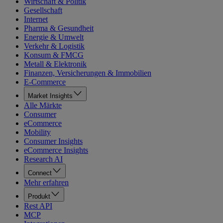
Wirtschaft & Politik
Gesellschaft
Internet
Pharma & Gesundheit
Energie & Umwelt
Verkehr & Logistik
Konsum & FMCG
Metall & Elektronik
Finanzen, Versicherungen & Immobilien
E-Commerce
Market Insights
Alle Märkte
Consumer
eCommerce
Mobility
Consumer Insights
eCommerce Insights
Research AI
Connect
Mehr erfahren
Produkt
Rest API
MCP