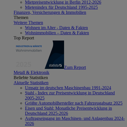
Mietpreisentwicklung in Berlin 2012-2026
Mietenindex für Deutschland 1995-2025
Finanzen, Versicherungen & Immobilien
Themen
Weitere Themen
Wohnen im Alter - Daten & Fakten
Wohnimmobilien – Daten & Fakten
Top Report
Zum Report
Metall & Elektronik
Beliebte Statistiken
Aktuelle Statistiken
Umsatz im deutschen Maschinenbau 1991-2024
Stahl - Index zur Preisentwicklung in Deutschland
2005-2025
Größte Automobilhersteller nach Fahrzeugabsatz 2025
Eisen und Stahl: Monatliche Preisentwicklung in
Deutschland 2025-2026
Auftragseingang im Maschinen- und Anlagenbau 2024-
2026