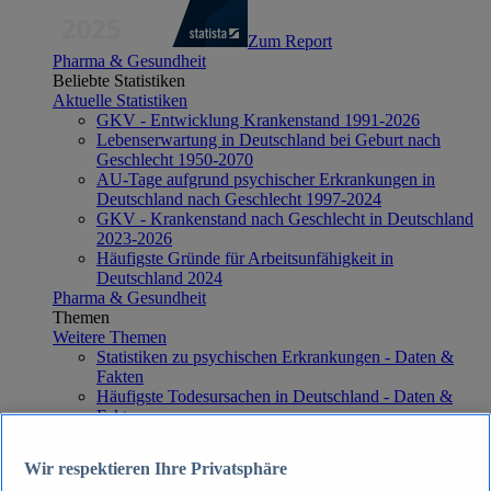
Zum Report
Pharma & Gesundheit
Beliebte Statistiken
Aktuelle Statistiken
GKV - Entwicklung Krankenstand 1991-2026
Lebenserwartung in Deutschland bei Geburt nach
Geschlecht 1950-2070
AU-Tage aufgrund psychischer Erkrankungen in
Deutschland nach Geschlecht 1997-2024
GKV - Krankenstand nach Geschlecht in Deutschland
2023-2026
Häufigste Gründe für Arbeitsunfähigkeit in
Deutschland 2024
Pharma & Gesundheit
Themen
Weitere Themen
Statistiken zu psychischen Erkrankungen - Daten &
Fakten
Häufigste Todesursachen in Deutschland - Daten &
Fakten
Top Report
Wir respektieren Ihre Privatsphäre