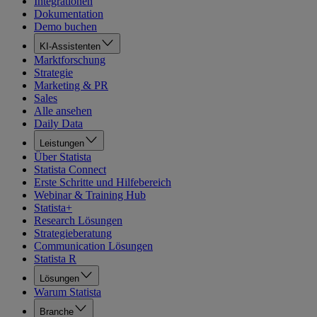
Integrationen
Dokumentation
Demo buchen
KI-Assistenten
Marktforschung
Strategie
Marketing & PR
Sales
Alle ansehen
Daily Data
Leistungen
Über Statista
Statista Connect
Erste Schritte und Hilfebereich
Webinar & Training Hub
Statista+
Research Lösungen
Strategieberatung
Communication Lösungen
Statista R
Lösungen
Warum Statista
Branche