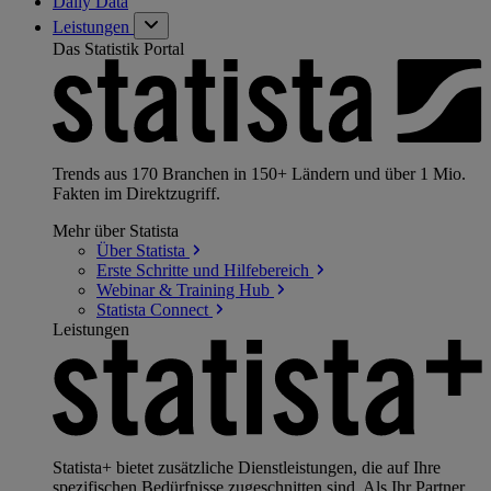
Daily Data
Leistungen
Das Statistik Portal
Trends aus 170 Branchen in 150+ Ländern und über 1 Mio.
Fakten im Direktzugriff.
Mehr über Statista
Über
Statista
Erste Schritte und
Hilfebereich
Webinar & Training
Hub
Statista
Connect
Leistungen
Statista+ bietet zusätzliche Dienstleistungen, die auf Ihre
spezifischen Bedürfnisse zugeschnitten sind. Als Ihr Partner