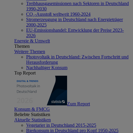
Treibhausgasemissionen nach Sektoren in Deutschland
1990-2030
CO₂-Ausstoß weltweit 1960-2024
Stromerzeugung in Deutschland nach Energieträger
2000-2025
EU-Emissionshandel: Entwicklung der Preise 2023-
2026
Energie & Umwelt
Themen
Weitere Themen
Photovoltaik in Deutschland: Zwischen Fortschritt und
Herausforderung
Nachhaltiger Konsum
Top Report
Zum Report
Konsum & FMCG
Beliebte Statistiken
Aktuelle Statistiken
Vegetarier in Deutschland 2015-2025
Bierkonsum in Deutschland pro Kopf 1950-2025