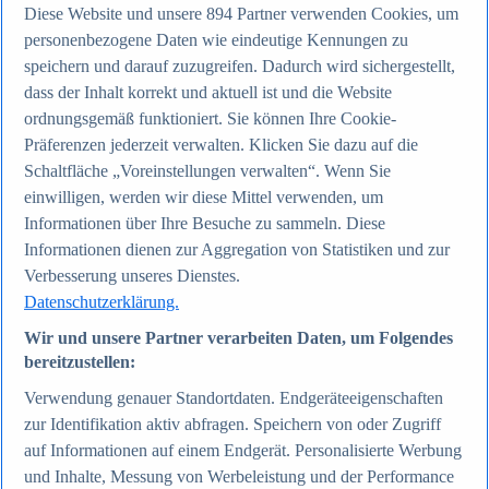
Diese Website und unsere
894
Partner verwenden Cookies, um
personenbezogene Daten wie eindeutige Kennungen zu
Zum Report
speichern und darauf zuzugreifen. Dadurch wird sichergestellt,
Internet
dass der Inhalt korrekt und aktuell ist und die Website
Beliebte Statistiken
Aktuelle Statistiken
ordnungsgemäß funktioniert. Sie können Ihre Cookie-
Anzahl der Social-Media-Nutzer weltweit 2012-2025
Präferenzen jederzeit verwalten. Klicken Sie dazu auf die
Social Networks mit den meisten Nutzern weltweit
Schaltfläche „Voreinstellungen verwalten“. Wenn Sie
2025
Soziale Netzwerke in Deutschland nach Generationen
einwilligen, werden wir diese Mittel verwenden, um
2025
Informationen über Ihre Besuche zu sammeln. Diese
Instagram - Nutzung nach Alter und Geschlecht in
Informationen dienen zur Aggregation von Statistiken und zur
Deutschland 2025
Podcasts - Nutzung 2016-2025
Verbesserung unseres Dienstes.
Internet
Datenschutzerklärung.
Themen
Weitere Themen
Wir und unsere Partner verarbeiten Daten, um Folgendes
Social Media - Daten & Fakten
bereitzustellen:
TikTok - Daten & Fakten
Top Report
Verwendung genauer Standortdaten. Endgeräteeigenschaften
zur Identifikation aktiv abfragen. Speichern von oder Zugriff
auf Informationen auf einem Endgerät. Personalisierte Werbung
und Inhalte, Messung von Werbeleistung und der Performance