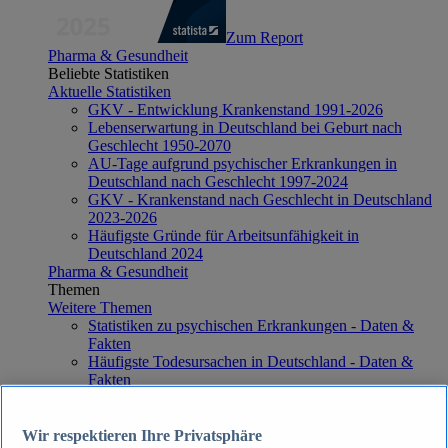
Zum Report
Pharma & Gesundheit
Beliebte Statistiken
Aktuelle Statistiken
GKV - Entwicklung Krankenstand 1991-2026
Lebenserwartung in Deutschland bei Geburt nach
Geschlecht 1950-2070
AU-Tage aufgrund psychischer Erkrankungen in
Deutschland nach Geschlecht 1997-2024
GKV - Krankenstand nach Geschlecht in Deutschland
2023-2026
Häufigste Gründe für Arbeitsunfähigkeit in
Deutschland 2024
Pharma & Gesundheit
Themen
Weitere Themen
Statistiken zu psychischen Erkrankungen - Daten &
Fakten
Häufigste Todesursachen in Deutschland - Daten &
Fakten
Top Report
Wir respektieren Ihre Privatsphäre