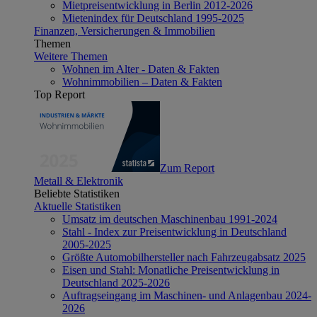
Mietpreisentwicklung in Berlin 2012-2026
Mietenindex für Deutschland 1995-2025
Finanzen, Versicherungen & Immobilien
Themen
Weitere Themen
Wohnen im Alter - Daten & Fakten
Wohnimmobilien – Daten & Fakten
Top Report
Zum Report
Metall & Elektronik
Beliebte Statistiken
Aktuelle Statistiken
Umsatz im deutschen Maschinenbau 1991-2024
Stahl - Index zur Preisentwicklung in Deutschland
2005-2025
Größte Automobilhersteller nach Fahrzeugabsatz 2025
Eisen und Stahl: Monatliche Preisentwicklung in
Deutschland 2025-2026
Auftragseingang im Maschinen- und Anlagenbau 2024-
2026