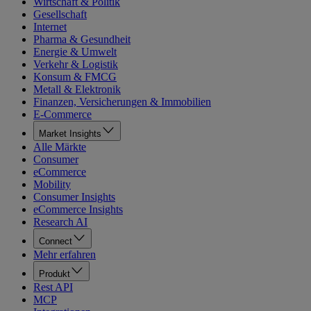
Wirtschaft & Politik
Gesellschaft
Internet
Pharma & Gesundheit
Energie & Umwelt
Verkehr & Logistik
Konsum & FMCG
Metall & Elektronik
Finanzen, Versicherungen & Immobilien
E-Commerce
Market Insights
Alle Märkte
Consumer
eCommerce
Mobility
Consumer Insights
eCommerce Insights
Research AI
Connect
Mehr erfahren
Produkt
Rest API
MCP