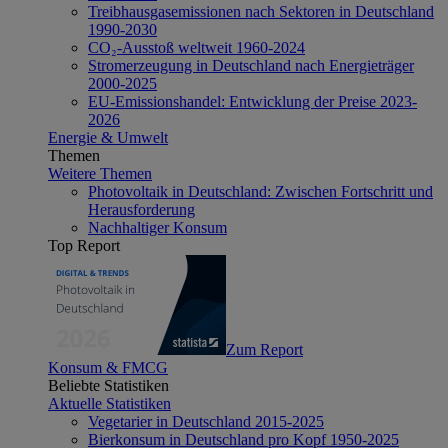
Treibhausgasemissionen nach Sektoren in Deutschland
1990-2030
CO₂-Ausstoß weltweit 1960-2024
Stromerzeugung in Deutschland nach Energieträger
2000-2025
EU-Emissionshandel: Entwicklung der Preise 2023-
2026
Energie & Umwelt
Themen
Weitere Themen
Photovoltaik in Deutschland: Zwischen Fortschritt und
Herausforderung
Nachhaltiger Konsum
Top Report
Zum Report
Konsum & FMCG
Beliebte Statistiken
Aktuelle Statistiken
Vegetarier in Deutschland 2015-2025
Bierkonsum in Deutschland pro Kopf 1950-2025