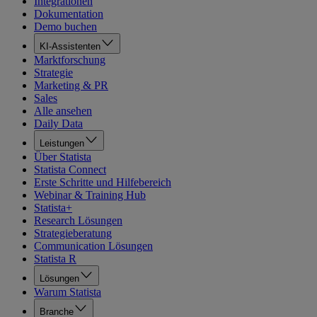
Integrationen
Dokumentation
Demo buchen
KI-Assistenten
Marktforschung
Strategie
Marketing & PR
Sales
Alle ansehen
Daily Data
Leistungen
Über Statista
Statista Connect
Erste Schritte und Hilfebereich
Webinar & Training Hub
Statista+
Research Lösungen
Strategieberatung
Communication Lösungen
Statista R
Lösungen
Warum Statista
Branche