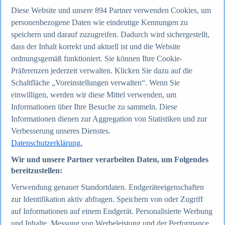
Diese Website und unsere
894
Partner verwenden Cookies, um
personenbezogene Daten wie eindeutige Kennungen zu
Zum Report
speichern und darauf zuzugreifen. Dadurch wird sichergestellt,
Internet
Beliebte Statistiken
dass der Inhalt korrekt und aktuell ist und die Website
Aktuelle Statistiken
ordnungsgemäß funktioniert. Sie können Ihre Cookie-
Anzahl der Social-Media-Nutzer weltweit 2012-2025
Präferenzen jederzeit verwalten. Klicken Sie dazu auf die
Social Networks mit den meisten Nutzern weltweit
2025
Schaltfläche „Voreinstellungen verwalten“. Wenn Sie
Soziale Netzwerke in Deutschland nach Generationen
einwilligen, werden wir diese Mittel verwenden, um
2025
Informationen über Ihre Besuche zu sammeln. Diese
Instagram - Nutzung nach Alter und Geschlecht in
Deutschland 2025
Informationen dienen zur Aggregation von Statistiken und zur
Podcasts - Nutzung 2016-2025
Verbesserung unseres Dienstes.
Internet
Datenschutzerklärung.
Themen
Weitere Themen
Wir und unsere Partner verarbeiten Daten, um Folgendes
Social Media - Daten & Fakten
bereitzustellen:
TikTok - Daten & Fakten
Top Report
Verwendung genauer Standortdaten. Endgeräteeigenschaften
zur Identifikation aktiv abfragen. Speichern von oder Zugriff
auf Informationen auf einem Endgerät. Personalisierte Werbung
und Inhalte, Messung von Werbeleistung und der Performance