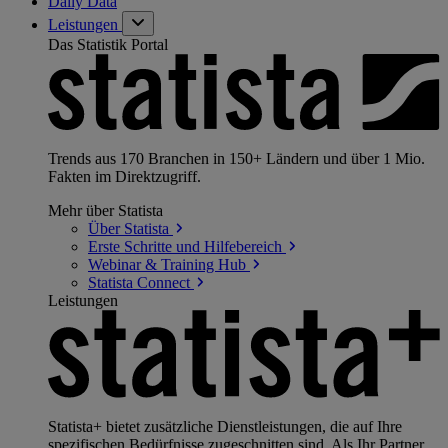
Daily Data
Leistungen
Das Statistik Portal
Trends aus 170 Branchen in 150+ Ländern und über 1 Mio.
Fakten im Direktzugriff.
Mehr über Statista
Über
Statista
Erste Schritte und
Hilfebereich
Webinar & Training
Hub
Statista
Connect
Leistungen
Statista+ bietet zusätzliche Dienstleistungen, die auf Ihre
spezifischen Bedürfnisse zugeschnitten sind. Als Ihr Partner