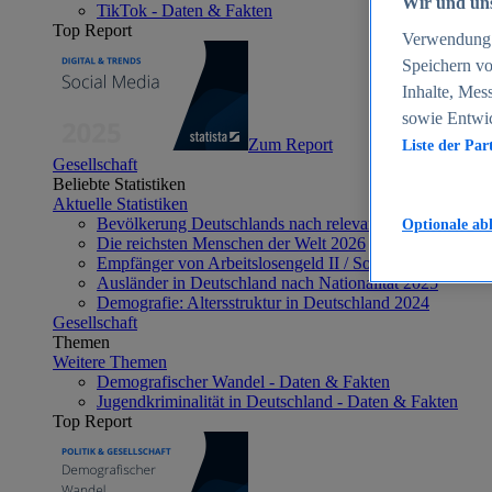
Wir und uns
TikTok - Daten & Fakten
Top Report
Verwendung g
Speichern vo
Inhalte, Mes
sowie Entwi
Zum Report
Liste der Par
Gesellschaft
Beliebte Statistiken
Aktuelle Statistiken
Bevölkerung Deutschlands nach relevanten Altersgrupp
Optionale ab
Die reichsten Menschen der Welt 2026
Empfänger von Arbeitslosengeld II / Sozialgeld / Bürge
Ausländer in Deutschland nach Nationalität 2025
Demografie: Altersstruktur in Deutschland 2024
Gesellschaft
Themen
Weitere Themen
Demografischer Wandel - Daten & Fakten
Jugendkriminalität in Deutschland - Daten & Fakten
Top Report