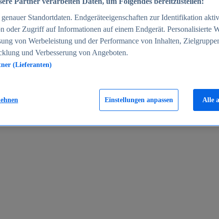
ere Partner verarbeiten Daten, um Folgendes bereitzustellen:
enauer Standortdaten. Endgeräteeigenschaften zur Identifikation aktiv
n oder Zugriff auf Informationen auf einem Endgerät. Personalisierte
sung von Werbeleistung und der Performance von Inhalten, Zielgruppe
cklung und Verbesserung von Angeboten.
tner (Lieferanten)
en 2024
lehnen
Einstellungen anpassen
Alle 
rgeld in Deutschland 2005-2025