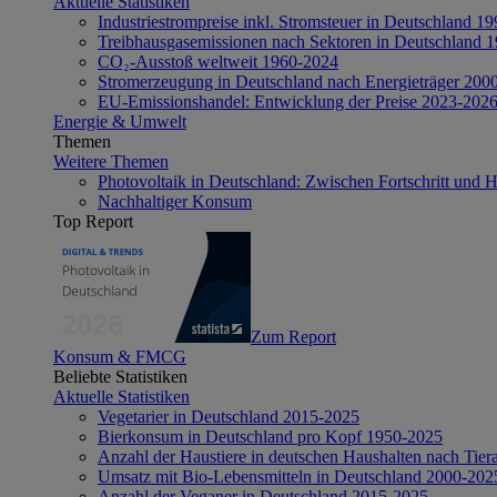
Aktuelle Statistiken
Industriestrompreise inkl. Stromsteuer in Deutschland 1
Treibhausgasemissionen nach Sektoren in Deutschland 
CO₂-Ausstoß weltweit 1960-2024
Stromerzeugung in Deutschland nach Energieträger 200
EU-Emissionshandel: Entwicklung der Preise 2023-202
Energie & Umwelt
Themen
Weitere Themen
Photovoltaik in Deutschland: Zwischen Fortschritt und 
Nachhaltiger Konsum
Top Report
Zum Report
Konsum & FMCG
Beliebte Statistiken
Aktuelle Statistiken
Vegetarier in Deutschland 2015-2025
Bierkonsum in Deutschland pro Kopf 1950-2025
Anzahl der Haustiere in deutschen Haushalten nach Tier
Umsatz mit Bio-Lebensmitteln in Deutschland 2000-202
Anzahl der Veganer in Deutschland 2015-2025