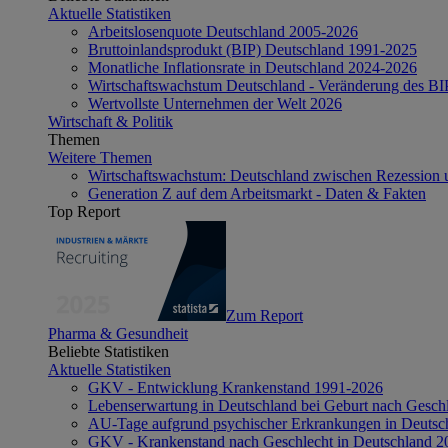
Aktuelle Statistiken
Arbeitslosenquote Deutschland 2005-2026
Bruttoinlandsprodukt (BIP) Deutschland 1991-2025
Monatliche Inflationsrate in Deutschland 2024-2026
Wirtschaftswachstum Deutschland - Veränderung des B
Wertvollste Unternehmen der Welt 2026
Wirtschaft & Politik
Themen
Weitere Themen
Wirtschaftswachstum: Deutschland zwischen Rezession 
Generation Z auf dem Arbeitsmarkt - Daten & Fakten
Top Report
Zum Report
Pharma & Gesundheit
Beliebte Statistiken
Aktuelle Statistiken
GKV - Entwicklung Krankenstand 1991-2026
Lebenserwartung in Deutschland bei Geburt nach Gesch
AU-Tage aufgrund psychischer Erkrankungen in Deutsc
GKV - Krankenstand nach Geschlecht in Deutschland 