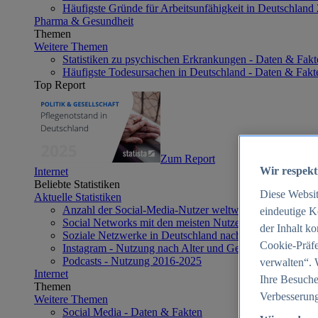
Häufigste Gründe für Arbeitsunfähigkeit in Deutschland
Pharma & Gesundheit
Themen
Weitere Themen
Statistiken zu psychischen Erkrankungen - Daten & Fakt
Häufigste Todesursachen in Deutschland - Daten & Fakt
Top Report
Zum Report
Wir respekt
Internet
Beliebte Statistiken
Diese Websi
Aktuelle Statistiken
Anzahl der Social-Media-Nutzer weltweit 2012-2025
eindeutige K
Social Networks mit den meisten Nutzern weltweit 2025
der Inhalt k
Soziale Netzwerke in Deutschland nach Generationen 2
Cookie-Präfe
Instagram - Nutzung nach Alter und Geschlecht in Deut
Podcasts - Nutzung 2016-2025
verwalten“. 
Internet
Ihre Besuche
Themen
Verbesserung
Weitere Themen
Social Media - Daten & Fakten