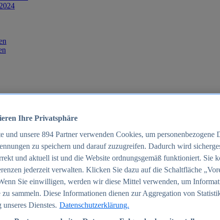
 2024
en
en
ieren Ihre Privatsphäre
te und unsere
894
Partner verwenden Cookies, um personenbezogene 
ennungen zu speichern und darauf zuzugreifen. Dadurch wird sichergest
orrekt und aktuell ist und die Website ordnungsgemäß funktioniert. Sie 
025
renzen jederzeit verwalten. Klicken Sie dazu auf die Schaltfläche „Vor
schland 2025
Wenn Sie einwilligen, werden wir diese Mittel verwenden, um Informat
 zu sammeln. Diese Informationen dienen zur Aggregation von Statisti
 unseres Dienstes.
Datenschutzerklärung.