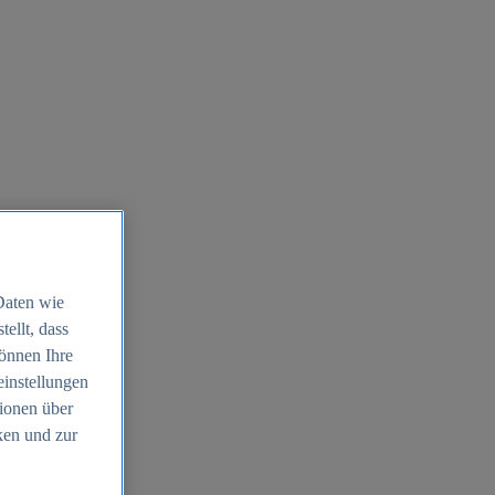
Daten wie
ellt, dass
können Ihre
einstellungen
ionen über
ken und zur