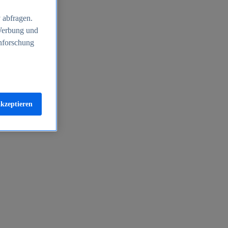
 abfragen.
 Werbung und
nforschung
akzeptieren