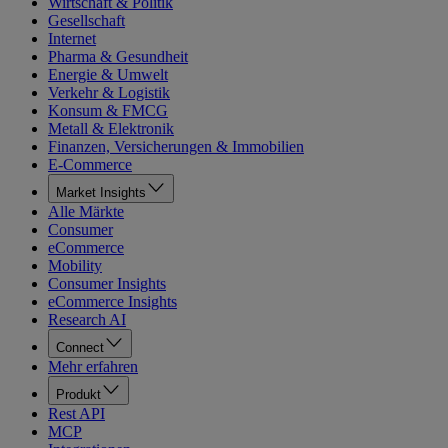
Wirtschaft & Politik
Gesellschaft
Internet
Pharma & Gesundheit
Energie & Umwelt
Verkehr & Logistik
Konsum & FMCG
Metall & Elektronik
Finanzen, Versicherungen & Immobilien
E-Commerce
Market Insights
Alle Märkte
Consumer
eCommerce
Mobility
Consumer Insights
eCommerce Insights
Research AI
Connect
Mehr erfahren
Produkt
Rest API
MCP