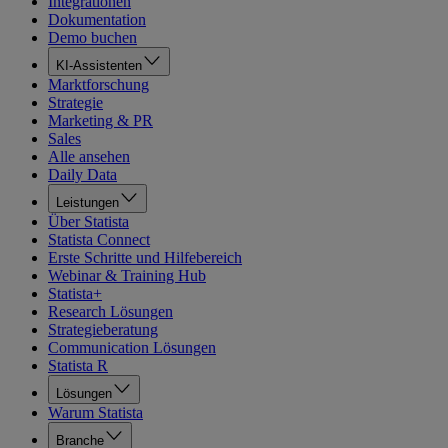
Integrationen
Dokumentation
Demo buchen
KI-Assistenten
Marktforschung
Strategie
Marketing & PR
Sales
Alle ansehen
Daily Data
Leistungen
Über Statista
Statista Connect
Erste Schritte und Hilfebereich
Webinar & Training Hub
Statista+
Research Lösungen
Strategieberatung
Communication Lösungen
Statista R
Lösungen
Warum Statista
Branche