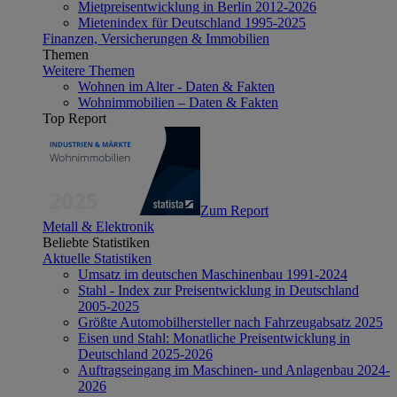
Mietpreisentwicklung in Berlin 2012-2026
Mietenindex für Deutschland 1995-2025
Finanzen, Versicherungen & Immobilien
Themen
Weitere Themen
Wohnen im Alter - Daten & Fakten
Wohnimmobilien – Daten & Fakten
Top Report
Zum Report
Metall & Elektronik
Beliebte Statistiken
Aktuelle Statistiken
Umsatz im deutschen Maschinenbau 1991-2024
Stahl - Index zur Preisentwicklung in Deutschland
2005-2025
Größte Automobilhersteller nach Fahrzeugabsatz 2025
Eisen und Stahl: Monatliche Preisentwicklung in
Deutschland 2025-2026
Auftragseingang im Maschinen- und Anlagenbau 2024-
2026