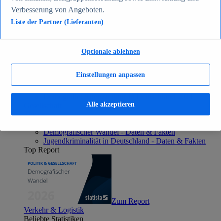
Zum Report
Verbesserung von Angeboten.
Gesellschaft
Liste der Partner (Lieferanten)
Beliebte Statistiken
Aktuelle Statistiken
Bevölkerung Deutschlands nach relevanten
Altersgruppen 2024
Optionale ablehnen
Die reichsten Menschen der Welt 2026
Empfänger von Arbeitslosengeld II / Sozialgeld /
Einstellungen anpassen
Bürgergeld in Deutschland 2005-2025
Ausländer in Deutschland nach Nationalität 2025
Demografie: Altersstruktur in Deutschland 2024
Alle akzeptieren
Gesellschaft
Themen
Weitere Themen
Demografischer Wandel - Daten & Fakten
Jugendkriminalität in Deutschland - Daten & Fakten
Top Report
Zum Report
Verkehr & Logistik
Beliebte Statistiken