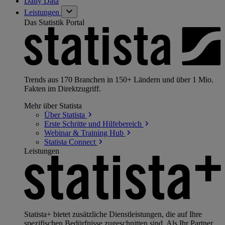
Daily Data
Leistungen
Das Statistik Portal
Trends aus 170 Branchen in 150+ Ländern und über 1 Mio.
Fakten im Direktzugriff.
Mehr über Statista
Über
Statista
Erste Schritte und
Hilfebereich
Webinar & Training
Hub
Statista
Connect
Leistungen
Statista+ bietet zusätzliche Dienstleistungen, die auf Ihre
spezifischen Bedürfnisse zugeschnitten sind. Als Ihr Partner