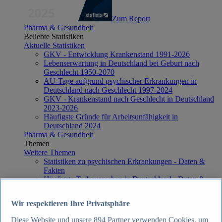
Zum Report
Pharma & Gesundheit
Beliebte Statistiken
Aktuelle Statistiken
GKV - Entwicklung Krankenstand 1991-2026
Lebenserwartung in Deutschland bei Geburt nach
Geschlecht 1950-2070
AU-Tage aufgrund psychischer Erkrankungen in
Deutschland nach Geschlecht 1997-2024
GKV - Krankenstand nach Geschlecht in Deutschland
2023-2026
Häufigste Gründe für Arbeitsunfähigkeit in
Deutschland 2024
Pharma & Gesundheit
Themen
Weitere Themen
Statistiken zu psychischen Erkrankungen - Daten &
Fakten
Häufigste Todesursachen in Deutschland - Daten &
Fakten
Top Report
Wir respektieren Ihre Privatsphäre
Diese Website und unsere
894
Partner verwenden Cookies, um