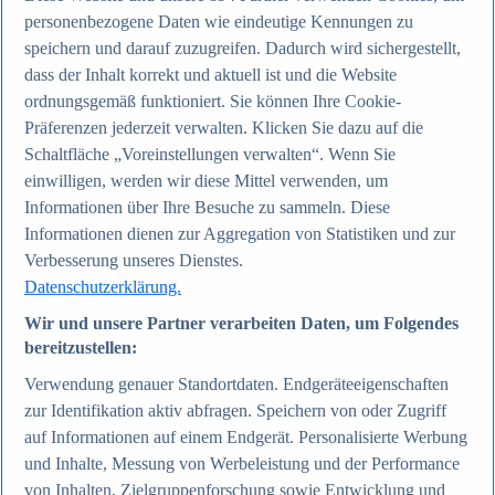
personenbezogene Daten wie eindeutige Kennungen zu
speichern und darauf zuzugreifen. Dadurch wird sichergestellt,
Zum Report
dass der Inhalt korrekt und aktuell ist und die Website
Internet
Beliebte Statistiken
ordnungsgemäß funktioniert. Sie können Ihre Cookie-
Aktuelle Statistiken
Präferenzen jederzeit verwalten. Klicken Sie dazu auf die
Anzahl der Social-Media-Nutzer weltweit 2012-2025
Schaltfläche „Voreinstellungen verwalten“. Wenn Sie
Social Networks mit den meisten Nutzern weltweit
2025
einwilligen, werden wir diese Mittel verwenden, um
Soziale Netzwerke in Deutschland nach Generationen
Informationen über Ihre Besuche zu sammeln. Diese
2025
Informationen dienen zur Aggregation von Statistiken und zur
Instagram - Nutzung nach Alter und Geschlecht in
Deutschland 2025
Verbesserung unseres Dienstes.
Podcasts - Nutzung 2016-2025
Datenschutzerklärung.
Internet
Themen
Wir und unsere Partner verarbeiten Daten, um Folgendes
Weitere Themen
bereitzustellen:
Social Media - Daten & Fakten
TikTok - Daten & Fakten
Verwendung genauer Standortdaten. Endgeräteeigenschaften
Top Report
zur Identifikation aktiv abfragen. Speichern von oder Zugriff
auf Informationen auf einem Endgerät. Personalisierte Werbung
und Inhalte, Messung von Werbeleistung und der Performance
von Inhalten, Zielgruppenforschung sowie Entwicklung und