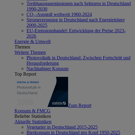
Treibhausgasemissionen nach Sektoren in Deutschland
1990-2030
CO₂-Ausstoß weltweit 1960-2024
Stromerzeugung in Deutschland nach Energieträger
2000-2025
EU-Emissionshandel: Entwicklung der Preise 2023-
2026
Energie & Umwelt
Themen
Weitere Themen
Photovoltaik in Deutschland: Zwischen Fortschritt und
Herausforderung
Nachhaltiger Konsum
Top Report
Zum Report
Konsum & FMCG
Beliebte Statistiken
Aktuelle Statistiken
Vegetarier in Deutschland 2015-2025
Bierkonsum in Deutschland pro Kopf 1950-2025