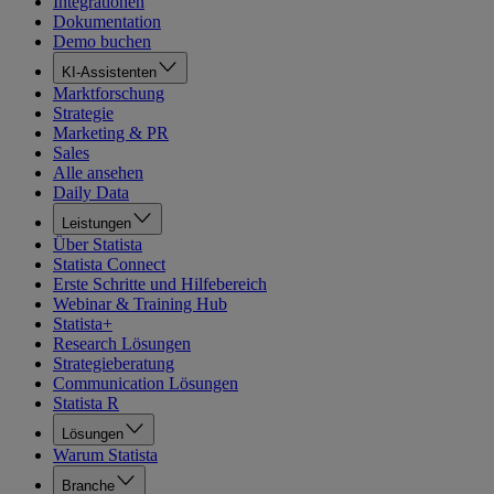
Integrationen
Dokumentation
Demo buchen
KI-Assistenten
Marktforschung
Strategie
Marketing & PR
Sales
Alle ansehen
Daily Data
Leistungen
Über Statista
Statista Connect
Erste Schritte und Hilfebereich
Webinar & Training Hub
Statista+
Research Lösungen
Strategieberatung
Communication Lösungen
Statista R
Lösungen
Warum Statista
Branche