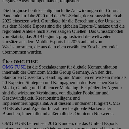
negative Auswirkungen haben, feinjustiert.
Die Prognose berücksichtigt auch die Auswirkungen der Corona-
Pandemie im Jahr 2020 und den 5G-Schub, der voraussichtlich ab
2022 einsetzen wird. Grundlage für die Berechnung der Umsätze
aus dem Mobile Esports sind die globalen Esports-Umsätze und die
regionalen Anteile nach zuverlässigen Quellen. Das Umsatzmodell
von Statista, das 2019 beginnt, prognostiziert die weltweiten
Umsätze aus dem Mobile Esports bis 2025 anhand von
Wachstumsraten, die aus dem oben erwähnten Zuschauermodell
übernommen wurden.
Über OMG FUSE
OMG FUSE
ist die Spezialagentur für digitale Kommunikation
innerhalb der Omnicom Media Group Germany. An den drei
Standorten Düsseldorf, Hamburg und München entwickeln mehr als
50 Experten Strategien und Kampagnen in den Bereichen Social
Media, Gaming und Influencer Marketing. Eckpfeiler der Agentur
sind die wirksame Verbindung von digitaler Popkultur und
Geschwindigkeit, Kreationsintelligenz und
Implementierungsqualität. Auf diesem Fundament fungiert OMG
FUSE als Lead-Agentur für zahlreiche globale Marken aller
Branchen, innerhalb und außerhalb des Omnicom Netzwerks.
OMG FUSE betreut seit 2016 Kunden, die das Umfeld Esports
nutzen wollen, um neue Zielgruppen anzusprechen und hat, unter