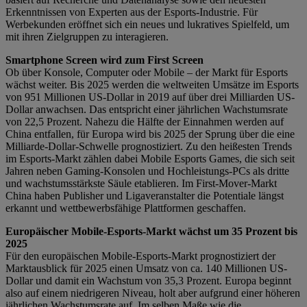
Erkenntnissen von Experten aus der Esports-Industrie. Für
Werbekunden eröffnet sich ein neues und lukratives Spielfeld, um
mit ihren Zielgruppen zu interagieren.
Smartphone Screen wird zum First Screen
Ob über Konsole, Computer oder Mobile – der Markt für Esports
wächst weiter. Bis 2025 werden die weltweiten Umsätze im Esports
von 951 Millionen US-Dollar in 2019 auf über drei Milliarden US-
Dollar anwachsen. Das entspricht einer jährlichen Wachstumsrate
von 22,5 Prozent. Nahezu die Hälfte der Einnahmen werden auf
China entfallen, für Europa wird bis 2025 der Sprung über die eine
Milliarde-Dollar-Schwelle prognostiziert. Zu den heißesten Trends
im Esports-Markt zählen dabei Mobile Esports Games, die sich seit
Jahren neben Gaming-Konsolen und Hochleistungs-PCs als dritte
und wachstumsstärkste Säule etablieren. Im First-Mover-Markt
China haben Publisher und Ligaveranstalter die Potentiale längst
erkannt und wettbewerbsfähige Plattformen geschaffen.
Europäischer Mobile-Esports-Markt wächst um 35 Prozent bis
2025
Für den europäischen Mobile-Esports-Markt prognostiziert der
Marktausblick für 2025 einen Umsatz von ca. 140 Millionen US-
Dollar und damit ein Wachstum von 35,3 Prozent. Europa beginnt
also auf einem niedrigeren Niveau, holt aber aufgrund einer höheren
jährlichen Wachstumsrate auf. Im selben Maße wie die