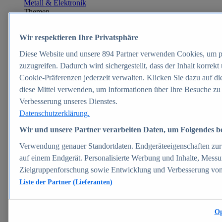
Metall & Elektronik
Themen
Weitere Themen
Automobilindustrie Deutschland - Daten & Fakten
Wir respektieren Ihre Privatsphäre
Automobilindustrie weltweit - Daten & Fakten
Top Report
Diese Website und unsere
894
Partner verwenden Cookies, um p
zuzugreifen. Dadurch wird sichergestellt, dass der Inhalt korrek
Cookie-Präferenzen jederzeit verwalten. Klicken Sie dazu auf di
diese Mittel verwenden, um Informationen über Ihre Besuche zu
Zum Report
Verbesserung unseres Dienstes.
E-commerce
Datenschutzerklärung.
Beliebte Statistiken
Aktuelle Statistiken
Wir und unsere Partner verarbeiten Daten, um Folgendes ber
E-Commerce - Entwicklung des Umsatzes in
Deutschland 1999-2025
Verwendung genauer Standortdaten. Endgeräteeigenschaften zur I
Umsatz von Amazon in Deutschland und weltweit
auf einem Endgerät. Personalisierte Werbung und Inhalte, Mess
2010-2025
Zielgruppenforschung sowie Entwicklung und Verbesserung vo
B2C-E-Commerce: Top-50 Online Shops in
Deutschland 2024
Liste der Partner (Lieferanten)
Marktanteile von Online-Zahlungsverfahren in
Deutschland 2024
Umsatzstarke Warengruppen im Online-Handel in
Op
Deutschland 2023-2025