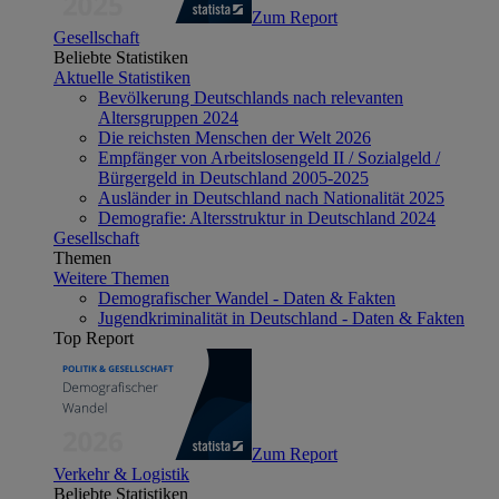
Zum Report
Gesellschaft
Beliebte Statistiken
Aktuelle Statistiken
Bevölkerung Deutschlands nach relevanten
Altersgruppen 2024
Die reichsten Menschen der Welt 2026
Empfänger von Arbeitslosengeld II / Sozialgeld /
Bürgergeld in Deutschland 2005-2025
Ausländer in Deutschland nach Nationalität 2025
Demografie: Altersstruktur in Deutschland 2024
Gesellschaft
Themen
Weitere Themen
Demografischer Wandel - Daten & Fakten
Jugendkriminalität in Deutschland - Daten & Fakten
Top Report
Zum Report
Verkehr & Logistik
Beliebte Statistiken