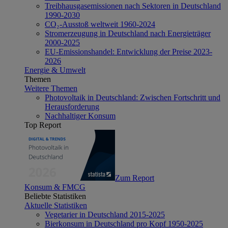
Treibhausgasemissionen nach Sektoren in Deutschland
1990-2030
CO₂-Ausstoß weltweit 1960-2024
Stromerzeugung in Deutschland nach Energieträger
2000-2025
EU-Emissionshandel: Entwicklung der Preise 2023-
2026
Energie & Umwelt
Themen
Weitere Themen
Photovoltaik in Deutschland: Zwischen Fortschritt und
Herausforderung
Nachhaltiger Konsum
Top Report
Zum Report
Konsum & FMCG
Beliebte Statistiken
Aktuelle Statistiken
Vegetarier in Deutschland 2015-2025
Bierkonsum in Deutschland pro Kopf 1950-2025