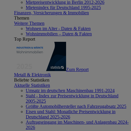
Mietpreisentwicklung in Berlin 2012-2026
Mietenindex für Deutschland 1995-2025
Finanzen, Versicherungen & Immobilien
Themen
Weitere Themen
Wohnen im Alter - Daten & Fakten
Wohnimmobilien – Daten & Fakten
Top Report
Zum Report
Metall & Elektronik
Beliebte Statistiken
Aktuelle Statistiken
Umsatz im deutschen Maschinenbau 1991-2024
Stahl - Index zur Preisentwicklung in Deutschland
2005-2025
Größte Automobilhersteller nach Fahrzeugabsatz 2025
Eisen und Stahl: Monatliche Preisentwicklung in
Deutschland 2025-2026
Auftragseingang im Maschinen- und Anlagenbau 2024-
2026