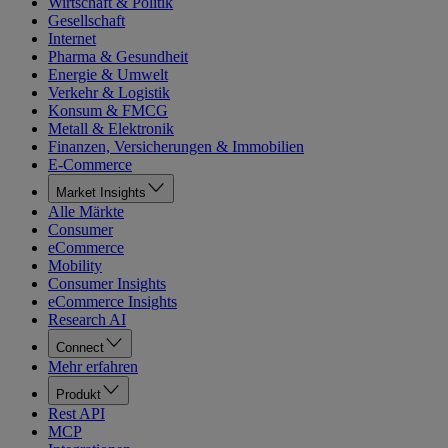
Wirtschaft & Politik
Gesellschaft
Internet
Pharma & Gesundheit
Energie & Umwelt
Verkehr & Logistik
Konsum & FMCG
Metall & Elektronik
Finanzen, Versicherungen & Immobilien
E-Commerce
Market Insights
Alle Märkte
Consumer
eCommerce
Mobility
Consumer Insights
eCommerce Insights
Research AI
Connect
Mehr erfahren
Produkt
Rest API
MCP