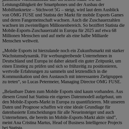
Leistungsfähigkeit der Smartphones und der Ausbau der
Mobilfunknetze – Stichwort 5G – steigt, wird laut dem Ausblick
von OMG FUSE und Statista der Markt für mobile Esports Games
und deren Fangemeinschaft wachsen. Auch die Zuschauerzahlen
wachsen im zweistelligen Millionenbereich. So beziffert Statista die
Mobile-Esports-Zuschauerzahl in Europa für 2025 auf etwa 68
Millionen Menschen und auf mehr als eine halbe Milliarde
Menschen weltweit.
„Mobile Esports ist hierzulande noch ein Zukunftsmarkt mit starker
Wachstumsdynamik. Für werbungtreibende Unternehmen in
Deutschland und Europa ist daher aktuell ein guter Zeitpunkt, um
einen Einstieg zu prüfen und sich so frühzeitig zu positionieren,
wertvolle Erfahrungen zu sammeln und letztendlich in die
Kommunikation und den Austausch mit interessanten Zielgruppen
zu treten“, so Lucas Petermeier, Managing Director OMG FUSE.
„Belastbare Daten zum Mobile Esports sind kaum vorhanden. Aus
diesem Grund hat Statista ein eigenes Datenmodell aufgebaut, um
den Mobile-Esports-Markt in Europa zu quantifizieren. Mit unseren
Daten und Prognose schaffen wir eine ideale Grundlage für
datenbasierte Entscheidungen für alle Neueinsteiger und auch
Unternehmen, die bereits im Mobile-Esports-Markt aktiv sind”,
meint Ana Cristina Martus, Head of Business Intelligence Projects
bei Statista.