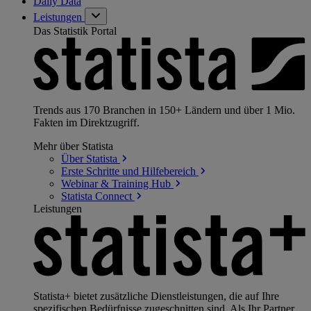
Daily Data
Leistungen
Das Statistik Portal
Trends aus 170 Branchen in 150+ Ländern und über 1 Mio.
Fakten im Direktzugriff.
Mehr über Statista
Über
Statista
Erste Schritte und
Hilfebereich
Webinar & Training
Hub
Statista
Connect
Leistungen
Statista+ bietet zusätzliche Dienstleistungen, die auf Ihre
spezifischen Bedürfnisse zugeschnitten sind. Als Ihr Partner