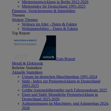
Mietpreisentwicklung in Berlin 2012-2026
Mietenindex für Deutschland 1995-2025
Finanzen, Versicherungen & Immobilien
Themen
Weitere Themen
Wohnen im Alter - Daten & Fakten
Wohnimmobilien – Daten & Fakten
Top Report
Zum Report
Metall & Elektronik
Beliebte Statistiken
Aktuelle Statistiken
Umsatz im deutschen Maschinenbau 1991-2024
Stahl - Index zur Preisentwicklung in Deutschland
2005-2025
Größte Automobilhersteller nach Fahrzeugabsatz 2025
Eisen und Stahl: Monatliche Preisentwicklung in
Deutschland 2025-2026
Auftragseingang im Maschinen- und Anlagenbau 2024-
2026