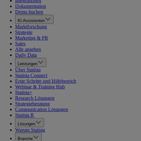
Integrationen
Dokumentation
Demo buchen
KI-Assistenten
Marktforschung
Strategie
Marketing & PR
Sales
Alle ansehen
Daily Data
Leistungen
Über Statista
Statista Connect
Erste Schritte und Hilfebereich
Webinar & Training Hub
Statista+
Research Lösungen
Strategieberatung
Communication Lösungen
Statista R
Lösungen
Warum Statista
Branche