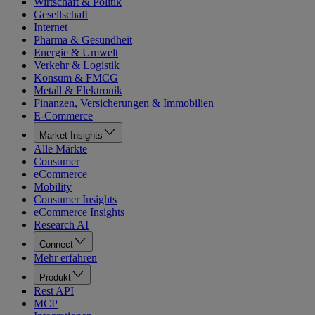
Wirtschaft & Politik
Gesellschaft
Internet
Pharma & Gesundheit
Energie & Umwelt
Verkehr & Logistik
Konsum & FMCG
Metall & Elektronik
Finanzen, Versicherungen & Immobilien
E-Commerce
Market Insights
Alle Märkte
Consumer
eCommerce
Mobility
Consumer Insights
eCommerce Insights
Research AI
Connect
Mehr erfahren
Produkt
Rest API
MCP