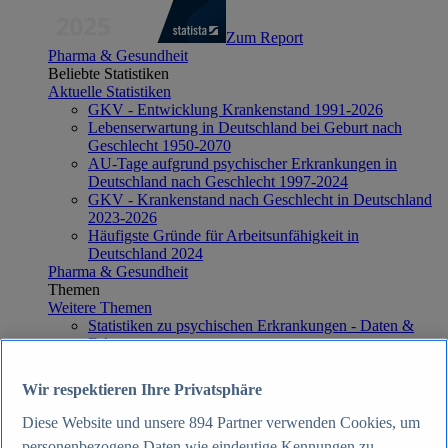
Zum Report
Pharma & Gesundheit
Beliebte Statistiken
Aktuelle Statistiken
GKV - Entwicklung Krankenstand 1991-2026
Lebenserwartung in Deutschland bei Geburt nach
Geschlecht 1950-2070
AU-Tage aufgrund psychischer Erkrankungen in
Deutschland nach Geschlecht 1997-2024
GKV - Krankenstand nach Geschlecht in Deutschland
2023-2026
Häufigste Gründe für Arbeitsunfähigkeit in
Deutschland 2024
Pharma & Gesundheit
Themen
Weitere Themen
Statistiken zu psychischen Erkrankungen - Daten &
Fakten
Häufigste Todesursachen in Deutschland - Daten &
Fakten
Wir respektieren Ihre Privatsphäre
Top Report
Diese Website und unsere
894
Partner verwenden Cookies, um
personenbezogene Daten wie eindeutige Kennungen zu