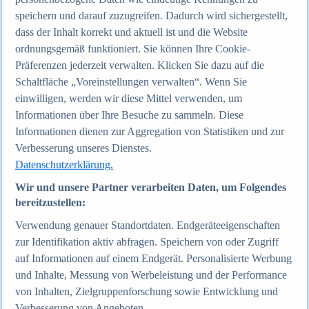
speichern und darauf zuzugreifen. Dadurch wird sichergestellt,
dass der Inhalt korrekt und aktuell ist und die Website
Zum Report
ordnungsgemäß funktioniert. Sie können Ihre Cookie-
Internet
Beliebte Statistiken
Präferenzen jederzeit verwalten. Klicken Sie dazu auf die
Aktuelle Statistiken
Schaltfläche „Voreinstellungen verwalten“. Wenn Sie
Anzahl der Social-Media-Nutzer weltweit 2012-2025
einwilligen, werden wir diese Mittel verwenden, um
Social Networks mit den meisten Nutzern weltweit
2025
Informationen über Ihre Besuche zu sammeln. Diese
Soziale Netzwerke in Deutschland nach Generationen
Informationen dienen zur Aggregation von Statistiken und zur
2025
Verbesserung unseres Dienstes.
Instagram - Nutzung nach Alter und Geschlecht in
Deutschland 2025
Datenschutzerklärung.
Podcasts - Nutzung 2016-2025
Internet
Wir und unsere Partner verarbeiten Daten, um Folgendes
Themen
bereitzustellen:
Weitere Themen
Social Media - Daten & Fakten
Verwendung genauer Standortdaten. Endgeräteeigenschaften
TikTok - Daten & Fakten
zur Identifikation aktiv abfragen. Speichern von oder Zugriff
Top Report
auf Informationen auf einem Endgerät. Personalisierte Werbung
und Inhalte, Messung von Werbeleistung und der Performance
von Inhalten, Zielgruppenforschung sowie Entwicklung und
Verbesserung von Angeboten.