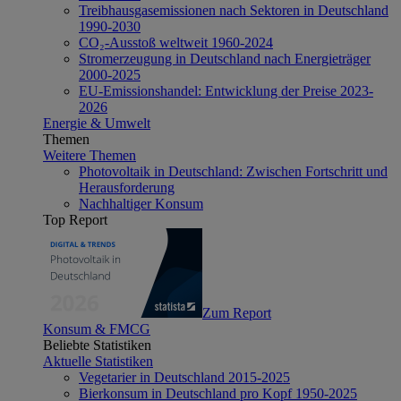
Treibhausgasemissionen nach Sektoren in Deutschland
1990-2030
CO₂-Ausstoß weltweit 1960-2024
Stromerzeugung in Deutschland nach Energieträger
2000-2025
EU-Emissionshandel: Entwicklung der Preise 2023-
2026
Energie & Umwelt
Themen
Weitere Themen
Photovoltaik in Deutschland: Zwischen Fortschritt und
Herausforderung
Nachhaltiger Konsum
Top Report
Zum Report
Konsum & FMCG
Beliebte Statistiken
Aktuelle Statistiken
Vegetarier in Deutschland 2015-2025
Bierkonsum in Deutschland pro Kopf 1950-2025