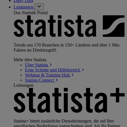
Daily Data
Leistungen
Das Statistik Portal
Trends aus 170 Branchen in 150+ Ländern und über 1 Mio.
Fakten im Direktzugriff.
Mehr über Statista
Über
Statista
Erste Schritte und
Hilfebereich
Webinar & Training
Hub
Statista
Connect
Leistungen
Statista+ bietet zusätzliche Dienstleistungen, die auf Ihre
spezifischen Bedürfnisse zugeschnitten sind. Als Ihr Partner