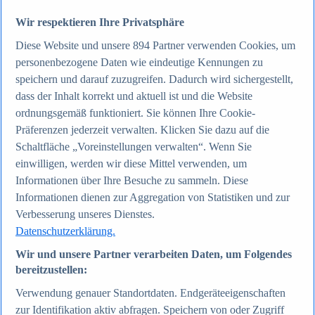
Wir respektieren Ihre Privatsphäre
Zum Report
Diese Website und unsere
894
Partner verwenden Cookies, um
Internet
personenbezogene Daten wie eindeutige Kennungen zu
Beliebte Statistiken
Aktuelle Statistiken
speichern und darauf zuzugreifen. Dadurch wird sichergestellt,
Anzahl der Social-Media-Nutzer weltweit 2012-2025
dass der Inhalt korrekt und aktuell ist und die Website
Social Networks mit den meisten Nutzern weltweit
ordnungsgemäß funktioniert. Sie können Ihre Cookie-
2025
Soziale Netzwerke in Deutschland nach Generationen
Präferenzen jederzeit verwalten. Klicken Sie dazu auf die
2025
Schaltfläche „Voreinstellungen verwalten“. Wenn Sie
Instagram - Nutzung nach Alter und Geschlecht in
einwilligen, werden wir diese Mittel verwenden, um
Deutschland 2025
Podcasts - Nutzung 2016-2025
Informationen über Ihre Besuche zu sammeln. Diese
Internet
Informationen dienen zur Aggregation von Statistiken und zur
Themen
Verbesserung unseres Dienstes.
Weitere Themen
Social Media - Daten & Fakten
Datenschutzerklärung.
TikTok - Daten & Fakten
Top Report
Wir und unsere Partner verarbeiten Daten, um Folgendes
bereitzustellen:
Verwendung genauer Standortdaten. Endgeräteeigenschaften
zur Identifikation aktiv abfragen. Speichern von oder Zugriff