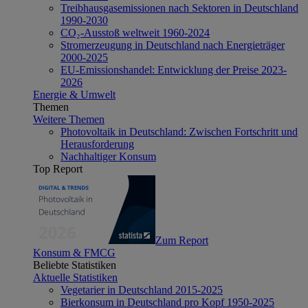
Treibhausgasemissionen nach Sektoren in Deutschland
1990-2030
CO₂-Ausstoß weltweit 1960-2024
Stromerzeugung in Deutschland nach Energieträger
2000-2025
EU-Emissionshandel: Entwicklung der Preise 2023-
2026
Energie & Umwelt
Themen
Weitere Themen
Photovoltaik in Deutschland: Zwischen Fortschritt und
Herausforderung
Nachhaltiger Konsum
Top Report
Zum Report
Konsum & FMCG
Beliebte Statistiken
Aktuelle Statistiken
Vegetarier in Deutschland 2015-2025
Bierkonsum in Deutschland pro Kopf 1950-2025