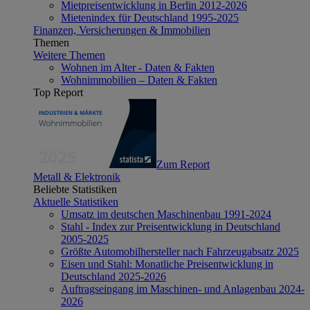
Mietpreisentwicklung in Berlin 2012-2026
Mietenindex für Deutschland 1995-2025
Finanzen, Versicherungen & Immobilien
Themen
Weitere Themen
Wohnen im Alter - Daten & Fakten
Wohnimmobilien – Daten & Fakten
Top Report
Zum Report
Metall & Elektronik
Beliebte Statistiken
Aktuelle Statistiken
Umsatz im deutschen Maschinenbau 1991-2024
Stahl - Index zur Preisentwicklung in Deutschland
2005-2025
Größte Automobilhersteller nach Fahrzeugabsatz 2025
Eisen und Stahl: Monatliche Preisentwicklung in
Deutschland 2025-2026
Auftragseingang im Maschinen- und Anlagenbau 2024-
2026