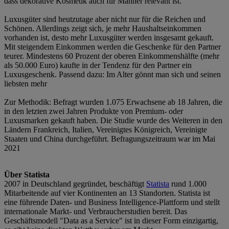
dass dekorative Kosmetik auch für Männer relevant ist.
Luxusgüter sind heutzutage aber nicht nur für die Reichen und
Schönen. Allerdings zeigt sich, je mehr Haushaltseinkommen
vorhanden ist, desto mehr Luxusgüter werden insgesamt gekauft.
Mit steigendem Einkommen werden die Geschenke für den Partner
teurer. Mindestens 60 Prozent der oberen Einkommenshälfte (mehr
als 50.000 Euro) kaufte in der Tendenz für den Partner ein
Luxusgeschenk. Passend dazu: Im Alter gönnt man sich und seinen
liebsten mehr
Zur Methodik: Befragt wurden 1.075 Erwachsene ab 18 Jahren, die
in den letzten zwei Jahren Produkte von Premium- oder
Luxusmarken gekauft haben. Die Studie wurde des Weiteren in den
Ländern Frankreich, Italien, Vereinigtes Königreich, Vereinigte
Staaten und China durchgeführt. Befragungszeitraum war im Mai
2021
Über Statista
2007 in Deutschland gegründet, beschäftigt
Statista
rund 1.000
Mitarbeitende auf vier Kontinenten an 13 Standorten. Statista ist
eine führende Daten- und Business Intelligence-Plattform und stellt
internationale Markt- und Verbraucherstudien bereit. Das
Geschäftsmodell "Data as a Service" ist in dieser Form einzigartig,