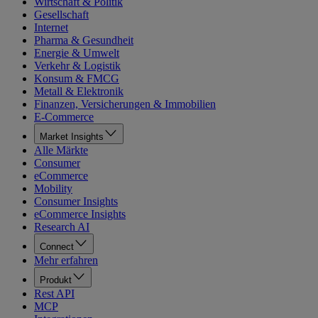
Wirtschaft & Politik
Gesellschaft
Internet
Pharma & Gesundheit
Energie & Umwelt
Verkehr & Logistik
Konsum & FMCG
Metall & Elektronik
Finanzen, Versicherungen & Immobilien
E-Commerce
Market Insights
Alle Märkte
Consumer
eCommerce
Mobility
Consumer Insights
eCommerce Insights
Research AI
Connect
Mehr erfahren
Produkt
Rest API
MCP