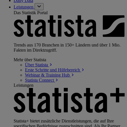
Daily Data
Leistungen
Das Statistik Portal
Trends aus 170 Branchen in 150+ Ländern und über 1 Mio.
Fakten im Direktzugriff.
Mehr über Statista
Über
Statista
Erste Schritte und
Hilfebereich
Webinar & Training
Hub
Statista
Connect
Leistungen
Statista+ bietet zusätzliche Dienstleistungen, die auf Ihre
spezifischen Bedürfnisse zugeschnitten sind. Als Ihr Partner