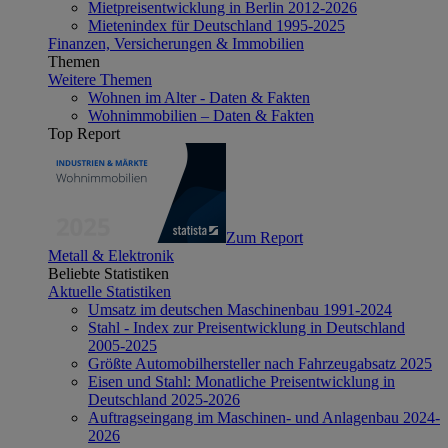
Mietpreisentwicklung in Berlin 2012-2026
Mietenindex für Deutschland 1995-2025
Finanzen, Versicherungen & Immobilien
Themen
Weitere Themen
Wohnen im Alter - Daten & Fakten
Wohnimmobilien – Daten & Fakten
Top Report
Zum Report
Metall & Elektronik
Beliebte Statistiken
Aktuelle Statistiken
Umsatz im deutschen Maschinenbau 1991-2024
Stahl - Index zur Preisentwicklung in Deutschland
2005-2025
Größte Automobilhersteller nach Fahrzeugabsatz 2025
Eisen und Stahl: Monatliche Preisentwicklung in
Deutschland 2025-2026
Auftragseingang im Maschinen- und Anlagenbau 2024-
2026