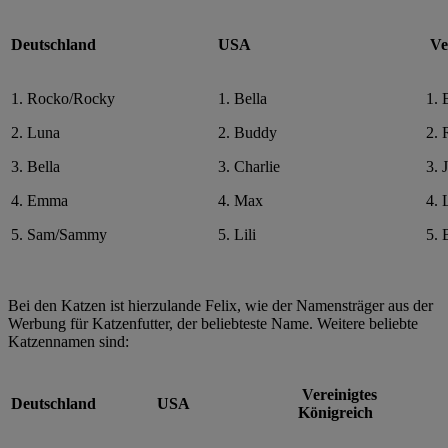
Deutschland
USA
Ver
1. Rocko/Rocky
1. Bella
1. 
2. Luna
2. Buddy
2. 
3. Bella
3. Charlie
3. 
4. Emma
4. Max
4. 
5. Sam/Sammy
5. Lili
5. 
Bei den Katzen ist hierzulande Felix, wie der Namensträger aus der
Werbung für Katzenfutter, der beliebteste Name. Weitere beliebte
Katzennamen sind:
Vereinigtes
Deutschland
USA
Königreich