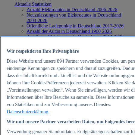
Aktuelle Statistiken
Anzahl Elektroautos in Deutschland 2006-2026
Neuzulassungen von Elektroautos in Deutschland
2003-2026
Öffentliche Ladepunkte in Deutschland 2017-2026
Anzahl der Autos in Deutschland 1960-2026
Anteil von Elektroautos in Deutschland 2014-2026
Verkehr & Logistik
Themen
Wir respektieren Ihre Privatsphäre
Weitere Themen
Elektromobilität in Deutschland - Daten & Fakten
Diese Website und unsere
894
Partner verwenden Cookies, um per
Straßenverkehrsunfälle in Deutschland - Daten &
eindeutige Kennungen zu speichern und darauf zuzugreifen. Dadurch
Fakten
Top Report
dass der Inhalt korrekt und aktuell ist und die Website ordnungsgem
können Ihre Cookie-Präferenzen jederzeit verwalten. Klicken Sie da
„Voreinstellungen verwalten“. Wenn Sie einwilligen, werden wir d
Informationen über Ihre Besuche zu sammeln. Diese Informationen
von Statistiken und zur Verbesserung unseres Dienstes.
Zum Report
Energie & Umwelt
Datenschutzerklärung.
Beliebte Statistiken
Wir und unsere Partner verarbeiten Daten, um Folgendes berei
Aktuelle Statistiken
Industriestrompreise inkl. Stromsteuer in Deutschland
Verwendung genauer Standortdaten. Endgeräteeigenschaften zur Ide
1998-2026