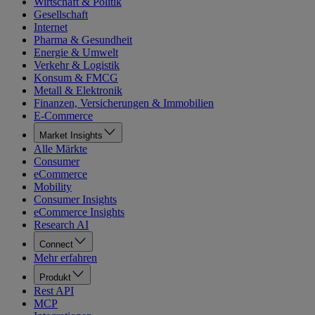
Wirtschaft & Politik
Gesellschaft
Internet
Pharma & Gesundheit
Energie & Umwelt
Verkehr & Logistik
Konsum & FMCG
Metall & Elektronik
Finanzen, Versicherungen & Immobilien
E-Commerce
Market Insights
Alle Märkte
Consumer
eCommerce
Mobility
Consumer Insights
eCommerce Insights
Research AI
Connect
Mehr erfahren
Produkt
Rest API
MCP