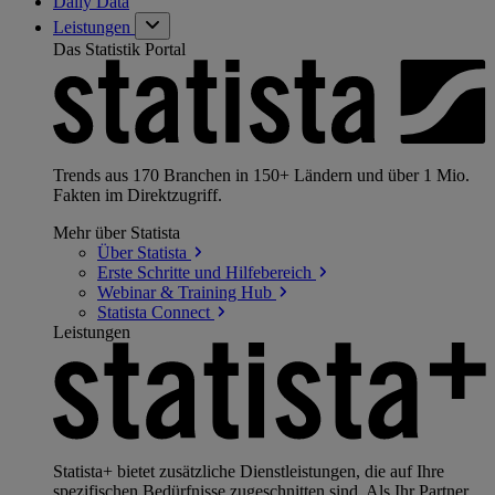
Daily Data
Leistungen
Das Statistik Portal
Trends aus 170 Branchen in 150+ Ländern und über 1 Mio.
Fakten im Direktzugriff.
Mehr über Statista
Über
Statista
Erste Schritte und
Hilfebereich
Webinar & Training
Hub
Statista
Connect
Leistungen
Statista+ bietet zusätzliche Dienstleistungen, die auf Ihre
spezifischen Bedürfnisse zugeschnitten sind. Als Ihr Partner