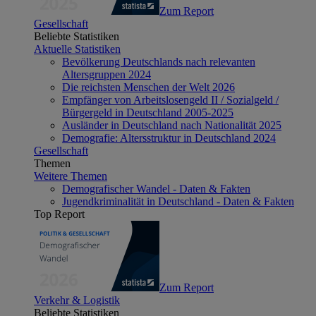
Zum Report
Gesellschaft
Beliebte Statistiken
Aktuelle Statistiken
Bevölkerung Deutschlands nach relevanten
Altersgruppen 2024
Die reichsten Menschen der Welt 2026
Empfänger von Arbeitslosengeld II / Sozialgeld /
Bürgergeld in Deutschland 2005-2025
Ausländer in Deutschland nach Nationalität 2025
Demografie: Altersstruktur in Deutschland 2024
Gesellschaft
Themen
Weitere Themen
Demografischer Wandel - Daten & Fakten
Jugendkriminalität in Deutschland - Daten & Fakten
Top Report
Zum Report
Verkehr & Logistik
Beliebte Statistiken