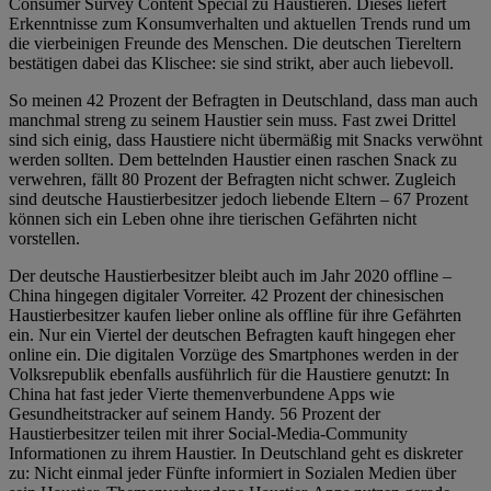
Consumer Survey Content Special zu Haustieren. Dieses liefert
Erkenntnisse zum Konsumverhalten und aktuellen Trends rund um
die vierbeinigen Freunde des Menschen. Die deutschen Tiereltern
bestätigen dabei das Klischee: sie sind strikt, aber auch liebevoll.
So meinen 42 Prozent der Befragten in Deutschland, dass man auch
manchmal streng zu seinem Haustier sein muss. Fast zwei Drittel
sind sich einig, dass Haustiere nicht übermäßig mit Snacks verwöhnt
werden sollten. Dem bettelnden Haustier einen raschen Snack zu
verwehren, fällt 80 Prozent der Befragten nicht schwer. Zugleich
sind deutsche Haustierbesitzer jedoch liebende Eltern – 67 Prozent
können sich ein Leben ohne ihre tierischen Gefährten nicht
vorstellen.
Der deutsche Haustierbesitzer bleibt auch im Jahr 2020 offline –
China hingegen digitaler Vorreiter. 42 Prozent der chinesischen
Haustierbesitzer kaufen lieber online als offline für ihre Gefährten
ein. Nur ein Viertel der deutschen Befragten kauft hingegen eher
online ein. Die digitalen Vorzüge des Smartphones werden in der
Volksrepublik ebenfalls ausführlich für die Haustiere genutzt: In
China hat fast jeder Vierte themenverbundene Apps wie
Gesundheitstracker auf seinem Handy. 56 Prozent der
Haustierbesitzer teilen mit ihrer Social-Media-Community
Informationen zu ihrem Haustier. In Deutschland geht es diskreter
zu: Nicht einmal jeder Fünfte informiert in Sozialen Medien über