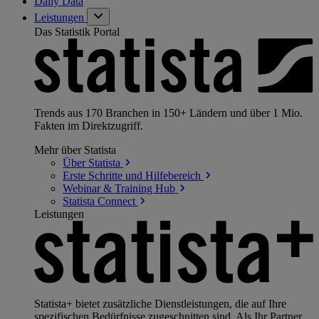
Daily Data
Leistungen
Das Statistik Portal
Trends aus 170 Branchen in 150+ Ländern und über 1 Mio.
Fakten im Direktzugriff.
Mehr über Statista
Über
Statista
Erste Schritte und
Hilfebereich
Webinar & Training
Hub
Statista
Connect
Leistungen
Statista+ bietet zusätzliche Dienstleistungen, die auf Ihre
spezifischen Bedürfnisse zugeschnitten sind. Als Ihr Partner