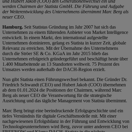
und Hubert Jakob (COO) den Generationenwechsel ein und
werden Chairmen der Statista GmbH. Die Führung und Aufgabe
der Weiterentwicklung des Unternehmens übernimmt Marc Berg als
neuer CEO.
Hamburg.
Seit Statistas Gründung im Jahr 2007 hat sich das
Unternehmen zu einem führenden Anbieter von Market Intelligence
entwickelt. In einem Markt, den international aufgestellte
Unternehmen dominieren, gelang es Statista in kurzer Zeit, globale
Relevanz zu erreichen. Mit der Übernahme des Unternehmens
durch die Ströer SE & Co. KGaA im Jahr 2015 blieb das
Unternehmen erfolgreich gründergeführt und beschäftigt heute über
1.400 Mitarbeitende an 13 Standorten weltweit. 75 Prozent des
Umsatzes werden außerhalb der DACH-Region erzielt.
Nun gibt Statista einen Führungswechsel bekannt. Die Gründer Dr.
Friedrich Schwandt (CEO) und Hubert Jakob (COO) übernehmen
ab dem 01.01.2024 die Positionen der Chairmen, während Marc
Berg als neuer CEO die Verantwortung für die strategische
Ausrichtung und das tägliche Management von Statista übernimmt.
Marc Berg bringt eine beeindruckende Erfolgsgeschichte und ein
tiefes Verständnis für digitale Geschäftsmodelle mit. Mit einer
nachgewiesenen Erfolgsbilanz in der Führung und Entwicklung von
Technologieunternehmen wird Berg, zuvor unter anderem CEO bei
FREENOW und Klarna DACH, Statista in die nächste