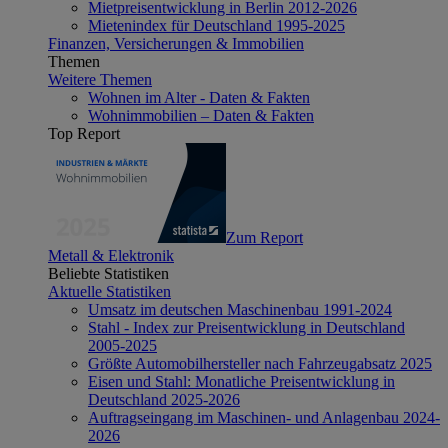
Mietpreisentwicklung in Berlin 2012-2026
Mietenindex für Deutschland 1995-2025
Finanzen, Versicherungen & Immobilien
Themen
Weitere Themen
Wohnen im Alter - Daten & Fakten
Wohnimmobilien – Daten & Fakten
Top Report
Zum Report
Metall & Elektronik
Beliebte Statistiken
Aktuelle Statistiken
Umsatz im deutschen Maschinenbau 1991-2024
Stahl - Index zur Preisentwicklung in Deutschland
2005-2025
Größte Automobilhersteller nach Fahrzeugabsatz 2025
Eisen und Stahl: Monatliche Preisentwicklung in
Deutschland 2025-2026
Auftragseingang im Maschinen- und Anlagenbau 2024-
2026