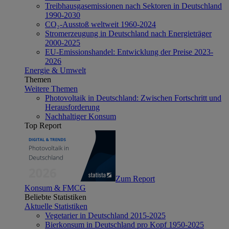
Treibhausgasemissionen nach Sektoren in Deutschland
1990-2030
CO₂-Ausstoß weltweit 1960-2024
Stromerzeugung in Deutschland nach Energieträger
2000-2025
EU-Emissionshandel: Entwicklung der Preise 2023-
2026
Energie & Umwelt
Themen
Weitere Themen
Photovoltaik in Deutschland: Zwischen Fortschritt und
Herausforderung
Nachhaltiger Konsum
Top Report
Zum Report
Konsum & FMCG
Beliebte Statistiken
Aktuelle Statistiken
Vegetarier in Deutschland 2015-2025
Bierkonsum in Deutschland pro Kopf 1950-2025