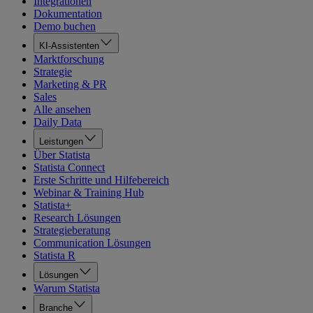
Integrationen
Dokumentation
Demo buchen
KI-Assistenten
Marktforschung
Strategie
Marketing & PR
Sales
Alle ansehen
Daily Data
Leistungen
Über Statista
Statista Connect
Erste Schritte und Hilfebereich
Webinar & Training Hub
Statista+
Research Lösungen
Strategieberatung
Communication Lösungen
Statista R
Lösungen
Warum Statista
Branche