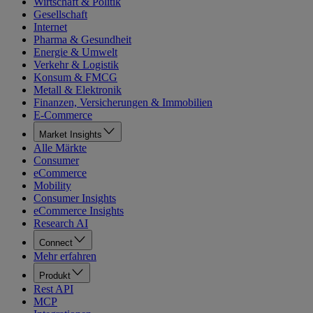
Wirtschaft & Politik
Gesellschaft
Internet
Pharma & Gesundheit
Energie & Umwelt
Verkehr & Logistik
Konsum & FMCG
Metall & Elektronik
Finanzen, Versicherungen & Immobilien
E-Commerce
Market Insights
Alle Märkte
Consumer
eCommerce
Mobility
Consumer Insights
eCommerce Insights
Research AI
Connect
Mehr erfahren
Produkt
Rest API
MCP