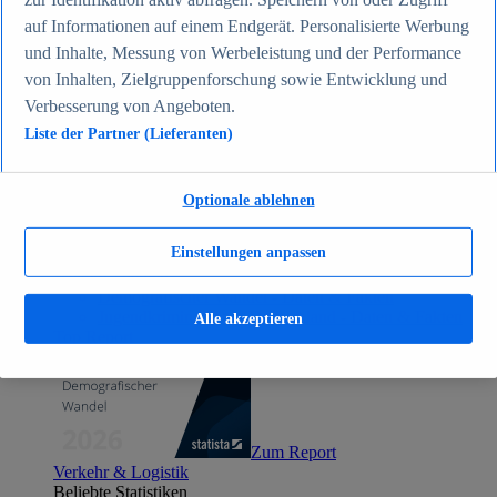
Zum Report
auf Informationen auf einem Endgerät. Personalisierte Werbung
Gesellschaft
und Inhalte, Messung von Werbeleistung und der Performance
Beliebte Statistiken
Aktuelle Statistiken
von Inhalten, Zielgruppenforschung sowie Entwicklung und
Bevölkerung Deutschlands nach relevanten
Verbesserung von Angeboten.
Altersgruppen 2024
Liste der Partner (Lieferanten)
Die reichsten Menschen der Welt 2026
Empfänger von Arbeitslosengeld II / Sozialgeld /
Bürgergeld in Deutschland 2005-2025
Ausländer in Deutschland nach Nationalität 2025
Optionale ablehnen
Demografie: Altersstruktur in Deutschland 2024
Gesellschaft
Einstellungen anpassen
Themen
Weitere Themen
Demografischer Wandel - Daten & Fakten
Jugendkriminalität in Deutschland - Daten & Fakten
Alle akzeptieren
Top Report
Zum Report
Verkehr & Logistik
Beliebte Statistiken