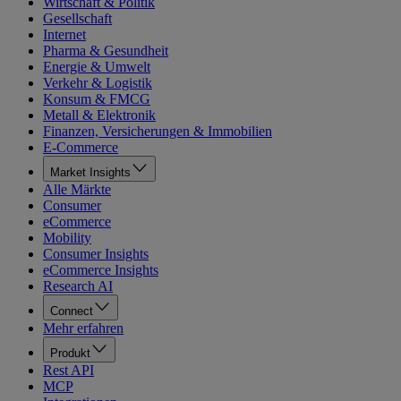
Wirtschaft & Politik
Gesellschaft
Internet
Pharma & Gesundheit
Energie & Umwelt
Verkehr & Logistik
Konsum & FMCG
Metall & Elektronik
Finanzen, Versicherungen & Immobilien
E-Commerce
Market Insights
Alle Märkte
Consumer
eCommerce
Mobility
Consumer Insights
eCommerce Insights
Research AI
Connect
Mehr erfahren
Produkt
Rest API
MCP