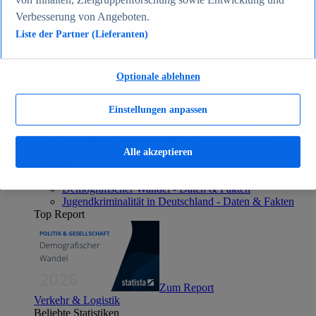
Zum Report
Verbesserung von Angeboten.
Gesellschaft
Liste der Partner (Lieferanten)
Beliebte Statistiken
Aktuelle Statistiken
Bevölkerung Deutschlands nach relevanten
Altersgruppen 2024
Optionale ablehnen
Die reichsten Menschen der Welt 2026
Empfänger von Arbeitslosengeld II / Sozialgeld /
Einstellungen anpassen
Bürgergeld in Deutschland 2005-2025
Ausländer in Deutschland nach Nationalität 2025
Demografie: Altersstruktur in Deutschland 2024
Gesellschaft
Alle akzeptieren
Themen
Weitere Themen
Demografischer Wandel - Daten & Fakten
Jugendkriminalität in Deutschland - Daten & Fakten
Top Report
Zum Report
Verkehr & Logistik
Beliebte Statistiken