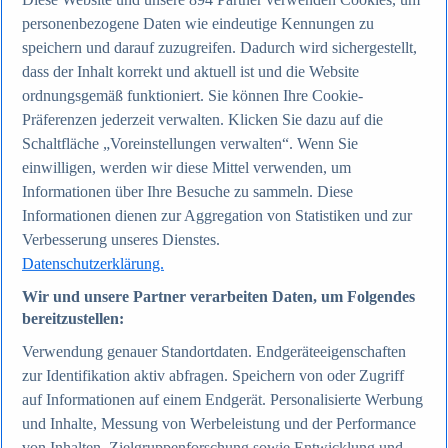
personenbezogene Daten wie eindeutige Kennungen zu
speichern und darauf zuzugreifen. Dadurch wird sichergestellt,
Zum Report
Internet
dass der Inhalt korrekt und aktuell ist und die Website
Beliebte Statistiken
ordnungsgemäß funktioniert. Sie können Ihre Cookie-
Aktuelle Statistiken
Präferenzen jederzeit verwalten. Klicken Sie dazu auf die
Anzahl der Social-Media-Nutzer weltweit 2012-2025
Social Networks mit den meisten Nutzern weltweit
Schaltfläche „Voreinstellungen verwalten“. Wenn Sie
2025
einwilligen, werden wir diese Mittel verwenden, um
Soziale Netzwerke in Deutschland nach Generationen
Informationen über Ihre Besuche zu sammeln. Diese
2025
Instagram - Nutzung nach Alter und Geschlecht in
Informationen dienen zur Aggregation von Statistiken und zur
Deutschland 2025
Verbesserung unseres Dienstes.
Podcasts - Nutzung 2016-2025
Datenschutzerklärung.
Internet
Themen
Wir und unsere Partner verarbeiten Daten, um Folgendes
Weitere Themen
bereitzustellen:
Social Media - Daten & Fakten
TikTok - Daten & Fakten
Verwendung genauer Standortdaten. Endgeräteeigenschaften
Top Report
zur Identifikation aktiv abfragen. Speichern von oder Zugriff
auf Informationen auf einem Endgerät. Personalisierte Werbung
und Inhalte, Messung von Werbeleistung und der Performance
von Inhalten, Zielgruppenforschung sowie Entwicklung und