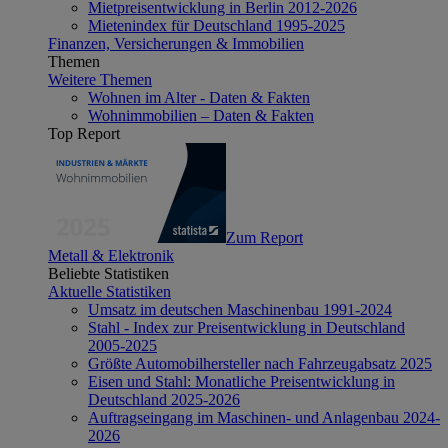
Mietpreisentwicklung in Berlin 2012-2026
Mietenindex für Deutschland 1995-2025
Finanzen, Versicherungen & Immobilien
Themen
Weitere Themen
Wohnen im Alter - Daten & Fakten
Wohnimmobilien – Daten & Fakten
Top Report
Zum Report
Metall & Elektronik
Beliebte Statistiken
Aktuelle Statistiken
Umsatz im deutschen Maschinenbau 1991-2024
Stahl - Index zur Preisentwicklung in Deutschland
2005-2025
Größte Automobilhersteller nach Fahrzeugabsatz 2025
Eisen und Stahl: Monatliche Preisentwicklung in
Deutschland 2025-2026
Auftragseingang im Maschinen- und Anlagenbau 2024-
2026