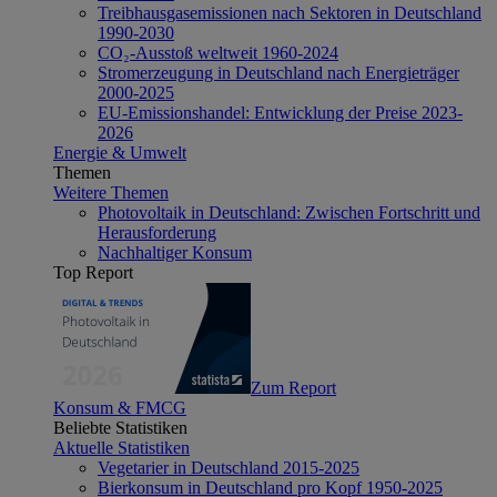
Treibhausgasemissionen nach Sektoren in Deutschland
1990-2030
CO₂-Ausstoß weltweit 1960-2024
Stromerzeugung in Deutschland nach Energieträger
2000-2025
EU-Emissionshandel: Entwicklung der Preise 2023-
2026
Energie & Umwelt
Themen
Weitere Themen
Photovoltaik in Deutschland: Zwischen Fortschritt und
Herausforderung
Nachhaltiger Konsum
Top Report
Zum Report
Konsum & FMCG
Beliebte Statistiken
Aktuelle Statistiken
Vegetarier in Deutschland 2015-2025
Bierkonsum in Deutschland pro Kopf 1950-2025