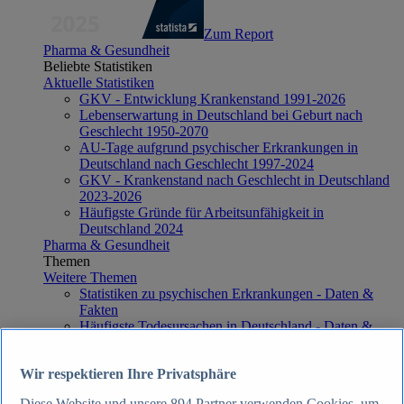
Zum Report
Pharma & Gesundheit
Beliebte Statistiken
Aktuelle Statistiken
GKV - Entwicklung Krankenstand 1991-2026
Lebenserwartung in Deutschland bei Geburt nach
Geschlecht 1950-2070
AU-Tage aufgrund psychischer Erkrankungen in
Deutschland nach Geschlecht 1997-2024
GKV - Krankenstand nach Geschlecht in Deutschland
2023-2026
Häufigste Gründe für Arbeitsunfähigkeit in
Deutschland 2024
Pharma & Gesundheit
Themen
Weitere Themen
Statistiken zu psychischen Erkrankungen - Daten &
Fakten
Häufigste Todesursachen in Deutschland - Daten &
Fakten
Top Report
Wir respektieren Ihre Privatsphäre
Diese Website und unsere
894
Partner verwenden Cookies, um