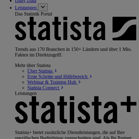
Daily Data
Leistungen
Das Statistik Portal
Trends aus 170 Branchen in 150+ Ländern und über 1 Mio.
Fakten im Direktzugriff.
Mehr über Statista
Über
Statista
Erste Schritte und
Hilfebereich
Webinar & Training
Hub
Statista
Connect
Leistungen
Statista+ bietet zusätzliche Dienstleistungen, die auf Ihre
spezifischen Bedürfnisse zugeschnitten sind. Als Ihr Partner