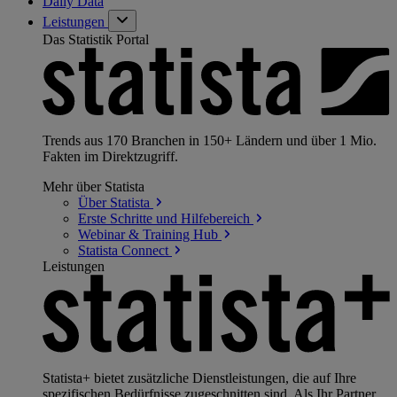
Daily Data
Leistungen
Das Statistik Portal
Trends aus 170 Branchen in 150+ Ländern und über 1 Mio.
Fakten im Direktzugriff.
Mehr über Statista
Über
Statista
Erste Schritte und
Hilfebereich
Webinar & Training
Hub
Statista
Connect
Leistungen
Statista+ bietet zusätzliche Dienstleistungen, die auf Ihre
spezifischen Bedürfnisse zugeschnitten sind. Als Ihr Partner