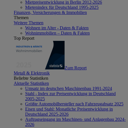
Mietpreisentwicklung in Berlin 2012-2026
Mietenindex für Deutschland 1995-2025
Finanzen, Versicherungen & Immobilien
Themen
Weitere Themen
Wohnen im Alter - Daten & Fakten
Wohnimmobilien – Daten & Fakten
Top Report
Zum Report
Metall & Elektronik
Beliebte Statistiken
Aktuelle Statistiken
Umsatz im deutschen Maschinenbau 1991-2024
Stahl - Index zur Preisentwicklung in Deutschland
2005-2025
Größte Automobilhersteller nach Fahrzeugabsatz 2025
Eisen und Stahl: Monatliche Preisentwicklung in
Deutschland 2025-2026
Auftragseingang im Maschinen- und Anlagenbau 2024-
2026