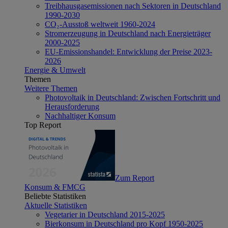
Treibhausgasemissionen nach Sektoren in Deutschland
1990-2030
CO₂-Ausstoß weltweit 1960-2024
Stromerzeugung in Deutschland nach Energieträger
2000-2025
EU-Emissionshandel: Entwicklung der Preise 2023-
2026
Energie & Umwelt
Themen
Weitere Themen
Photovoltaik in Deutschland: Zwischen Fortschritt und
Herausforderung
Nachhaltiger Konsum
Top Report
Zum Report
Konsum & FMCG
Beliebte Statistiken
Aktuelle Statistiken
Vegetarier in Deutschland 2015-2025
Bierkonsum in Deutschland pro Kopf 1950-2025