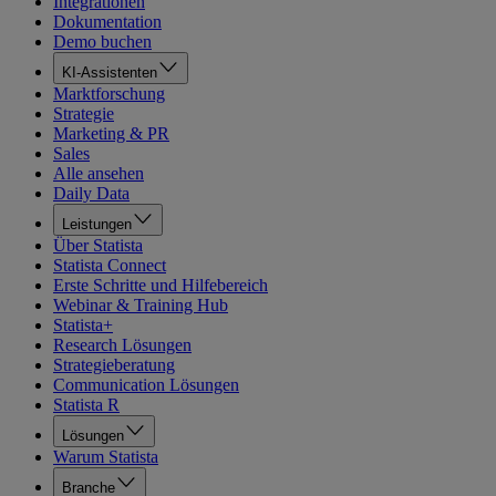
Integrationen
Dokumentation
Demo buchen
KI-Assistenten
Marktforschung
Strategie
Marketing & PR
Sales
Alle ansehen
Daily Data
Leistungen
Über Statista
Statista Connect
Erste Schritte und Hilfebereich
Webinar & Training Hub
Statista+
Research Lösungen
Strategieberatung
Communication Lösungen
Statista R
Lösungen
Warum Statista
Branche