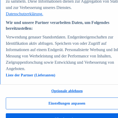
zu sammeln. Diese Informationen dienen zur Aggregation von Stati
Zum Report
und zur Verbesserung unseres Dienstes.
Gesellschaft
Beliebte Statistiken
Datenschutzerklärung.
Aktuelle Statistiken
Wir und unsere Partner verarbeiten Daten, um Folgendes
Bevölkerung Deutschlands nach relevanten
Altersgruppen 2024
bereitzustellen:
Die reichsten Menschen der Welt 2026
Verwendung genauer Standortdaten. Endgeräteeigenschaften zur
Empfänger von Arbeitslosengeld II / Sozialgeld /
Bürgergeld in Deutschland 2005-2025
Identifikation aktiv abfragen. Speichern von oder Zugriff auf
Ausländer in Deutschland nach Nationalität 2025
Informationen auf einem Endgerät. Personalisierte Werbung und Inh
Demografie: Altersstruktur in Deutschland 2024
Messung von Werbeleistung und der Performance von Inhalten,
Gesellschaft
Themen
Zielgruppenforschung sowie Entwicklung und Verbesserung von
Weitere Themen
Angeboten.
Demografischer Wandel - Daten & Fakten
Jugendkriminalität in Deutschland - Daten & Fakten
Liste der Partner (Lieferanten)
Top Report
Optionale ablehnen
Einstellungen anpassen
Zum Report
Verkehr & Logistik
Beliebte Statistiken