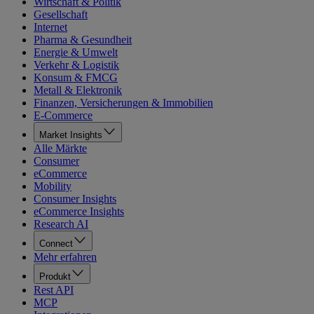
Wirtschaft & Politik
Gesellschaft
Internet
Pharma & Gesundheit
Energie & Umwelt
Verkehr & Logistik
Konsum & FMCG
Metall & Elektronik
Finanzen, Versicherungen & Immobilien
E-Commerce
Market Insights
Alle Märkte
Consumer
eCommerce
Mobility
Consumer Insights
eCommerce Insights
Research AI
Connect
Mehr erfahren
Produkt
Rest API
MCP