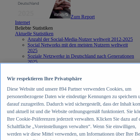
Zum Report
Internet
Beliebte Statistiken
Aktuelle Statistiken
Anzahl der Social-Media-Nutzer weltweit 2012-2025
Social Networks mit den meisten Nutzern weltweit
2025
Soziale Netzwerke in Deutschland nach Generationen
2025
Instagram - Nutzung nach Alter und Geschlecht in
Deutschland 2025
Podcasts - Nutzung 2016-2025
Wir respektieren Ihre Privatsphäre
Internet
Diese Website und unsere
894
Partner verwenden Cookies, um
Themen
Weitere Themen
personenbezogene Daten wie eindeutige Kennungen zu speichern 
Social Media - Daten & Fakten
darauf zuzugreifen. Dadurch wird sichergestellt, dass der Inhalt kor
TikTok - Daten & Fakten
und aktuell ist und die Website ordnungsgemäß funktioniert. Sie k
Top Report
Ihre Cookie-Präferenzen jederzeit verwalten. Klicken Sie dazu auf 
Schaltfläche „Voreinstellungen verwalten“. Wenn Sie einwilligen,
werden wir diese Mittel verwenden, um Informationen über Ihre B