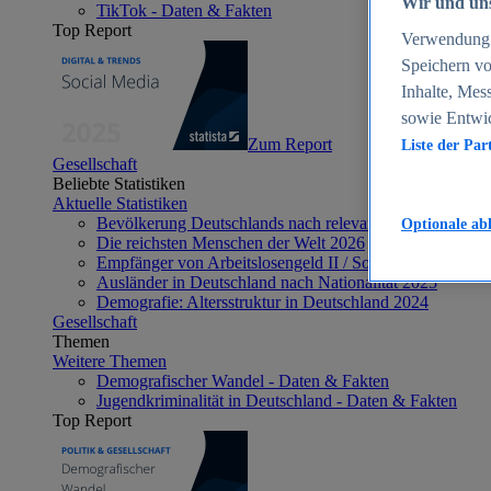
Wir und uns
TikTok - Daten & Fakten
Top Report
Verwendung g
Speichern vo
Inhalte, Mes
sowie Entwi
Zum Report
Liste der Par
Gesellschaft
Beliebte Statistiken
Aktuelle Statistiken
Bevölkerung Deutschlands nach relevanten Altersgrupp
Optionale ab
Die reichsten Menschen der Welt 2026
Empfänger von Arbeitslosengeld II / Sozialgeld / Bürge
Ausländer in Deutschland nach Nationalität 2025
Demografie: Altersstruktur in Deutschland 2024
Gesellschaft
Themen
Weitere Themen
Demografischer Wandel - Daten & Fakten
Jugendkriminalität in Deutschland - Daten & Fakten
Top Report