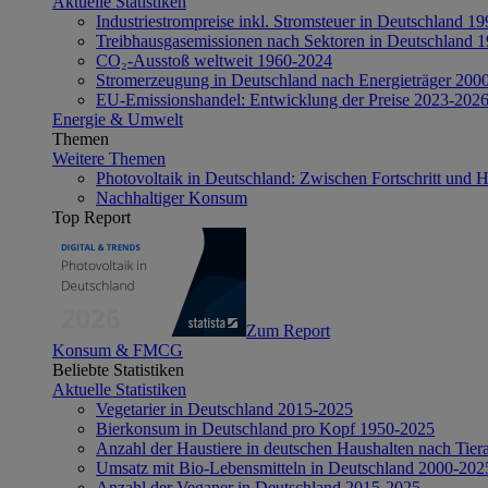
Aktuelle Statistiken
Industriestrompreise inkl. Stromsteuer in Deutschland 1
Treibhausgasemissionen nach Sektoren in Deutschland 
CO₂-Ausstoß weltweit 1960-2024
Stromerzeugung in Deutschland nach Energieträger 200
EU-Emissionshandel: Entwicklung der Preise 2023-202
Energie & Umwelt
Themen
Weitere Themen
Photovoltaik in Deutschland: Zwischen Fortschritt und 
Nachhaltiger Konsum
Top Report
Zum Report
Konsum & FMCG
Beliebte Statistiken
Aktuelle Statistiken
Vegetarier in Deutschland 2015-2025
Bierkonsum in Deutschland pro Kopf 1950-2025
Anzahl der Haustiere in deutschen Haushalten nach Tier
Umsatz mit Bio-Lebensmitteln in Deutschland 2000-202
Anzahl der Veganer in Deutschland 2015-2025