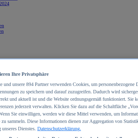
 2024
en
en
ieren Ihre Privatsphäre
te und unsere
894
Partner verwenden Cookies, um personenbezogene 
ennungen zu speichern und darauf zuzugreifen. Dadurch wird sichergest
orrekt und aktuell ist und die Website ordnungsgemäß funktioniert. Sie 
025
renzen jederzeit verwalten. Klicken Sie dazu auf die Schaltfläche „Vor
schland 2025
Wenn Sie einwilligen, werden wir diese Mittel verwenden, um Informat
 zu sammeln. Diese Informationen dienen zur Aggregation von Statisti
 unseres Dienstes.
Datenschutzerklärung.