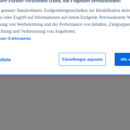
ere Partner verarbeiten Daten, um Folgendes bereitzustellen:
enauer Standortdaten. Endgeräteeigenschaften zur Identifikation aktiv
n oder Zugriff auf Informationen auf einem Endgerät. Personalisierte
sung von Werbeleistung und der Performance von Inhalten, Zielgruppe
cklung und Verbesserung von Angeboten.
tner (Lieferanten)
en 2024
lehnen
Einstellungen anpassen
Alle 
rgeld in Deutschland 2005-2025