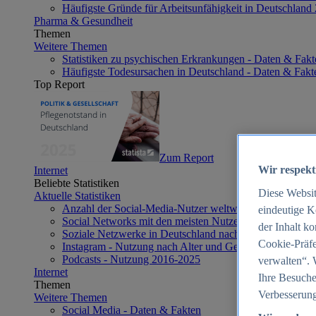
Häufigste Gründe für Arbeitsunfähigkeit in Deutschland
Pharma & Gesundheit
Themen
Weitere Themen
Statistiken zu psychischen Erkrankungen - Daten & Fakt
Häufigste Todesursachen in Deutschland - Daten & Fakt
Top Report
Zum Report
Wir respekt
Internet
Beliebte Statistiken
Diese Websi
Aktuelle Statistiken
Anzahl der Social-Media-Nutzer weltweit 2012-2025
eindeutige K
Social Networks mit den meisten Nutzern weltweit 2025
der Inhalt k
Soziale Netzwerke in Deutschland nach Generationen 2
Cookie-Präfe
Instagram - Nutzung nach Alter und Geschlecht in Deut
Podcasts - Nutzung 2016-2025
verwalten“. 
Internet
Ihre Besuche
Themen
Verbesserung
Weitere Themen
Social Media - Daten & Fakten