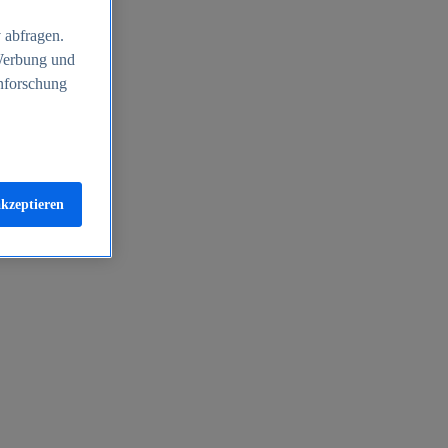
 abfragen.
 Werbung und
nforschung
akzeptieren