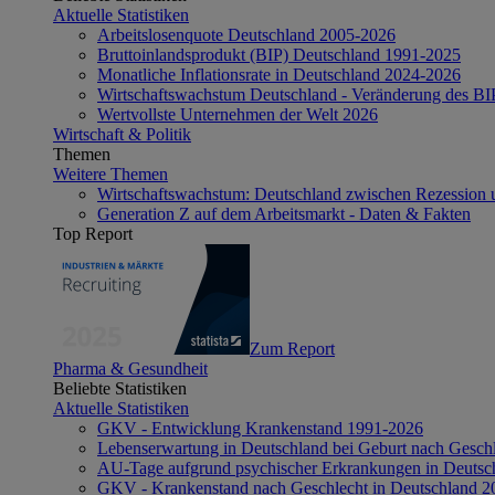
Aktuelle Statistiken
Arbeitslosenquote Deutschland 2005-2026
Bruttoinlandsprodukt (BIP) Deutschland 1991-2025
Monatliche Inflationsrate in Deutschland 2024-2026
Wirtschaftswachstum Deutschland - Veränderung des B
Wertvollste Unternehmen der Welt 2026
Wirtschaft & Politik
Themen
Weitere Themen
Wirtschaftswachstum: Deutschland zwischen Rezession 
Generation Z auf dem Arbeitsmarkt - Daten & Fakten
Top Report
Zum Report
Pharma & Gesundheit
Beliebte Statistiken
Aktuelle Statistiken
GKV - Entwicklung Krankenstand 1991-2026
Lebenserwartung in Deutschland bei Geburt nach Gesch
AU-Tage aufgrund psychischer Erkrankungen in Deutsc
GKV - Krankenstand nach Geschlecht in Deutschland 