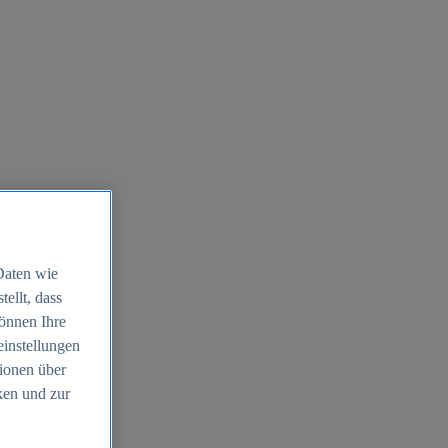
Daten wie
ellt, dass
können Ihre
einstellungen
ionen über
ken und zur