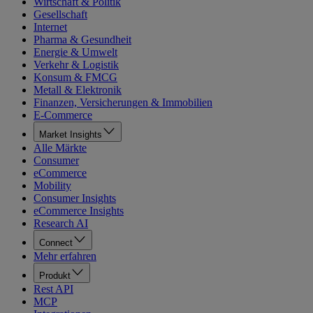
Wirtschaft & Politik
Gesellschaft
Internet
Pharma & Gesundheit
Energie & Umwelt
Verkehr & Logistik
Konsum & FMCG
Metall & Elektronik
Finanzen, Versicherungen & Immobilien
E-Commerce
Market Insights
Alle Märkte
Consumer
eCommerce
Mobility
Consumer Insights
eCommerce Insights
Research AI
Connect
Mehr erfahren
Produkt
Rest API
MCP