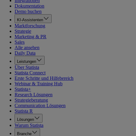
Integrationen
Dokumentation
Demo buchen
KI-Assistenten
Marktforschung
Strategie
Marketing & PR
Sales
Alle ansehen
Daily Data
Leistungen
Über Statista
Statista Connect
Erste Schritte und Hilfebereich
Webinar & Training Hub
Statista+
Research Lösungen
Strategieberatung
Communication Lösungen
Statista R
Lösungen
Warum Statista
Branche