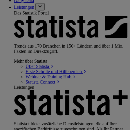
Daily Data
Leistungen
Das Statistik Portal
Trends aus 170 Branchen in 150+ Ländern und über 1 Mio.
Fakten im Direktzugriff.
Mehr über Statista
Über
Statista
Erste Schritte und
Hilfebereich
Webinar & Training
Hub
Statista
Connect
Leistungen
Statista+ bietet zusätzliche Dienstleistungen, die auf Ihre
spezifischen Bedürfnisse zugeschnitten sind. Als Ihr Partner