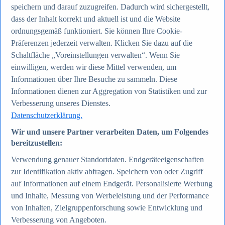
speichern und darauf zuzugreifen. Dadurch wird sichergestellt,
dass der Inhalt korrekt und aktuell ist und die Website
Zum Report
ordnungsgemäß funktioniert. Sie können Ihre Cookie-
Internet
Präferenzen jederzeit verwalten. Klicken Sie dazu auf die
Beliebte Statistiken
Aktuelle Statistiken
Schaltfläche „Voreinstellungen verwalten“. Wenn Sie
Anzahl der Social-Media-Nutzer weltweit 2012-2025
einwilligen, werden wir diese Mittel verwenden, um
Social Networks mit den meisten Nutzern weltweit
Informationen über Ihre Besuche zu sammeln. Diese
2025
Soziale Netzwerke in Deutschland nach Generationen
Informationen dienen zur Aggregation von Statistiken und zur
2025
Verbesserung unseres Dienstes.
Instagram - Nutzung nach Alter und Geschlecht in
Datenschutzerklärung.
Deutschland 2025
Podcasts - Nutzung 2016-2025
Wir und unsere Partner verarbeiten Daten, um Folgendes
Internet
bereitzustellen:
Themen
Weitere Themen
Verwendung genauer Standortdaten. Endgeräteeigenschaften
Social Media - Daten & Fakten
TikTok - Daten & Fakten
zur Identifikation aktiv abfragen. Speichern von oder Zugriff
Top Report
auf Informationen auf einem Endgerät. Personalisierte Werbung
und Inhalte, Messung von Werbeleistung und der Performance
von Inhalten, Zielgruppenforschung sowie Entwicklung und
Verbesserung von Angeboten.