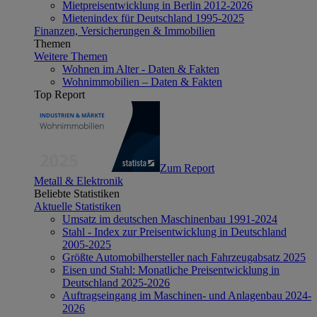
Mietpreisentwicklung in Berlin 2012-2026
Mietenindex für Deutschland 1995-2025
Finanzen, Versicherungen & Immobilien
Themen
Weitere Themen
Wohnen im Alter - Daten & Fakten
Wohnimmobilien – Daten & Fakten
Top Report
Zum Report
Metall & Elektronik
Beliebte Statistiken
Aktuelle Statistiken
Umsatz im deutschen Maschinenbau 1991-2024
Stahl - Index zur Preisentwicklung in Deutschland
2005-2025
Größte Automobilhersteller nach Fahrzeugabsatz 2025
Eisen und Stahl: Monatliche Preisentwicklung in
Deutschland 2025-2026
Auftragseingang im Maschinen- und Anlagenbau 2024-
2026