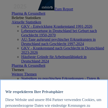
Zum Report
Pharma & Gesundheit
Beliebte Statistiken
Aktuelle Statistiken
GKV - Entwicklung Krankenstand 1991-2026
Lebenserwartung in Deutschland bei Geburt nach
Geschlecht 1950-2070
AU-Tage aufgrund psychischer Erkrankungen in
Deutschland nach Geschlecht 1997-2024
GKV - Krankenstand nach Geschlecht in Deutschland
2023-2026
Häufigste Gründe für Arbeitsunfähigkeit in
Deutschland 2024
Pharma & Gesundheit
Themen
Weitere Themen
Statistiken zu psychischen Erkrankungen - Daten &
Fakten
Häufigste Todesursachen in Deutschland - Daten &
Fakten
Wir respektieren Ihre Privatsphäre
Top Report
Diese Website und unsere
894
Partner verwenden Cookies, um
personenbezogene Daten wie eindeutige Kennungen zu