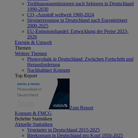
Treibhausgasemissionen nach Sektoren in Deutschland
1990-2030
CO₂-Ausstoß weltweit 1960-2024
Stromerzeugung in Deutschland nach Energieträger
2000-2025
EU-Emissionshandel: Entwicklung der Preise 2023-
2026
Energie & Umwelt
Themen
Weitere Themen
Photovoltaik in Deutschland: Zwischen Fortschritt und
Herausforderung
Nachhaltiger Konsum
Top Report
Zum Report
Konsum & FMCG
Beliebte Statistiken
Aktuelle Statistiken
Vegetarier in Deutschland 2015-2025
Bierkonsum in Deutschland pro Kopf 1950-2025