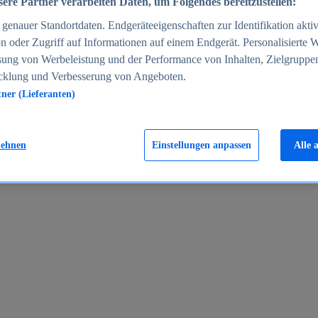
ere Partner verarbeiten Daten, um Folgendes bereitzustellen:
enauer Standortdaten. Endgeräteeigenschaften zur Identifikation aktiv
n oder Zugriff auf Informationen auf einem Endgerät. Personalisierte
sung von Werbeleistung und der Performance von Inhalten, Zielgruppe
cklung und Verbesserung von Angeboten.
tner (Lieferanten)
en 2024
lehnen
Einstellungen anpassen
Alle 
rgeld in Deutschland 2005-2025