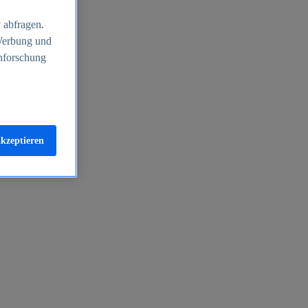
 abfragen.
 Werbung und
nforschung
akzeptieren