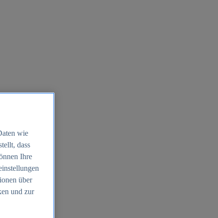
Daten wie
ellt, dass
können Ihre
einstellungen
ionen über
ken und zur