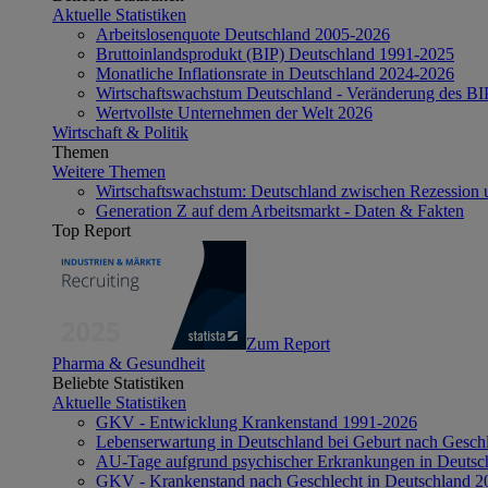
Aktuelle Statistiken
Arbeitslosenquote Deutschland 2005-2026
Bruttoinlandsprodukt (BIP) Deutschland 1991-2025
Monatliche Inflationsrate in Deutschland 2024-2026
Wirtschaftswachstum Deutschland - Veränderung des B
Wertvollste Unternehmen der Welt 2026
Wirtschaft & Politik
Themen
Weitere Themen
Wirtschaftswachstum: Deutschland zwischen Rezession 
Generation Z auf dem Arbeitsmarkt - Daten & Fakten
Top Report
Zum Report
Pharma & Gesundheit
Beliebte Statistiken
Aktuelle Statistiken
GKV - Entwicklung Krankenstand 1991-2026
Lebenserwartung in Deutschland bei Geburt nach Gesch
AU-Tage aufgrund psychischer Erkrankungen in Deutsc
GKV - Krankenstand nach Geschlecht in Deutschland 