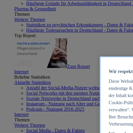
Häufigste Gründe für Arbeitsunfähigkeit in Deutschland
Pharma & Gesundheit
Themen
Weitere Themen
Statistiken zu psychischen Erkrankungen - Daten & Fakt
Häufigste Todesursachen in Deutschland - Daten & Fakt
Top Report
Zum Report
Wir respekt
Internet
Beliebte Statistiken
Diese Websi
Aktuelle Statistiken
Anzahl der Social-Media-Nutzer weltweit 2012-2025
eindeutige K
Social Networks mit den meisten Nutzern weltweit 2025
der Inhalt k
Soziale Netzwerke in Deutschland nach Generationen 2
Cookie-Präfe
Instagram - Nutzung nach Alter und Geschlecht in Deut
Podcasts - Nutzung 2016-2025
verwalten“. 
Internet
Ihre Besuche
Themen
Verbesserung
Weitere Themen
Social Media - Daten & Fakten