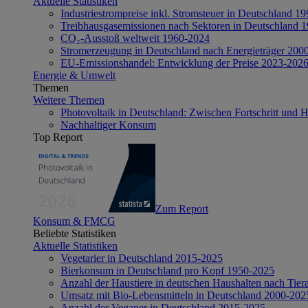
Aktuelle Statistiken
Industriestrompreise inkl. Stromsteuer in Deutschland 1
Treibhausgasemissionen nach Sektoren in Deutschland 
CO₂-Ausstoß weltweit 1960-2024
Stromerzeugung in Deutschland nach Energieträger 200
EU-Emissionshandel: Entwicklung der Preise 2023-202
Energie & Umwelt
Themen
Weitere Themen
Photovoltaik in Deutschland: Zwischen Fortschritt und 
Nachhaltiger Konsum
Top Report
Zum Report
Konsum & FMCG
Beliebte Statistiken
Aktuelle Statistiken
Vegetarier in Deutschland 2015-2025
Bierkonsum in Deutschland pro Kopf 1950-2025
Anzahl der Haustiere in deutschen Haushalten nach Tier
Umsatz mit Bio-Lebensmitteln in Deutschland 2000-202
Anzahl der Veganer in Deutschland 2015-2025