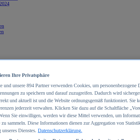
 2024
en
en
ieren Ihre Privatsphäre
te und unsere
894
Partner verwenden Cookies, um personenbezogene 
ennungen zu speichern und darauf zuzugreifen. Dadurch wird sichergest
orrekt und aktuell ist und die Website ordnungsgemäß funktioniert. Sie 
025
renzen jederzeit verwalten. Klicken Sie dazu auf die Schaltfläche „Vor
schland 2025
Wenn Sie einwilligen, werden wir diese Mittel verwenden, um Informat
 zu sammeln. Diese Informationen dienen zur Aggregation von Statisti
 unseres Dienstes.
Datenschutzerklärung.