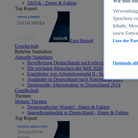
Wir und uns
TikTok - Daten & Fakten
Top Report
Verwendung g
Speichern vo
Inhalte, Mes
sowie Entwi
Zum Report
Liste der Par
Gesellschaft
Beliebte Statistiken
Aktuelle Statistiken
Bevölkerung Deutschlands nach relevanten Altersgrupp
Optionale ab
Die reichsten Menschen der Welt 2026
Empfänger von Arbeitslosengeld II / Sozialgeld / Bürge
Ausländer in Deutschland nach Nationalität 2025
Demografie: Altersstruktur in Deutschland 2024
Gesellschaft
Themen
Weitere Themen
Demografischer Wandel - Daten & Fakten
Jugendkriminalität in Deutschland - Daten & Fakten
Top Report