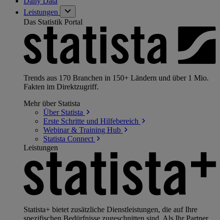
Daily Data
Leistungen
Das Statistik Portal
Trends aus 170 Branchen in 150+ Ländern und über 1 Mio.
Fakten im Direktzugriff.
Mehr über Statista
Über
Statista
Erste Schritte und
Hilfebereich
Webinar & Training
Hub
Statista
Connect
Leistungen
Statista+ bietet zusätzliche Dienstleistungen, die auf Ihre
spezifischen Bedürfnisse zugeschnitten sind. Als Ihr Partner