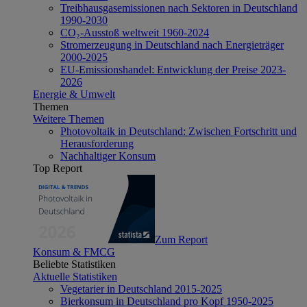
Treibhausgasemissionen nach Sektoren in Deutschland
1990-2030
CO₂-Ausstoß weltweit 1960-2024
Stromerzeugung in Deutschland nach Energieträger
2000-2025
EU-Emissionshandel: Entwicklung der Preise 2023-
2026
Energie & Umwelt
Themen
Weitere Themen
Photovoltaik in Deutschland: Zwischen Fortschritt und
Herausforderung
Nachhaltiger Konsum
Top Report
Zum Report
Konsum & FMCG
Beliebte Statistiken
Aktuelle Statistiken
Vegetarier in Deutschland 2015-2025
Bierkonsum in Deutschland pro Kopf 1950-2025