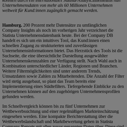
konnten durch ein internationales
Statista-Analyst:innenteams
nun
Unternehmensdaten von mehr als 60 Millionen Unternehmen
weltweit für Kund:innen zugänglich gemacht werden.
Hamburg.
200 Prozent mehr Datensätze zu umfänglichen
Company Insights als noch im vorherigen Jahr verzeichnet die
Statista Unternehmensdatenbank heute. Bei der Company DB
handelt es sich um ein intuitives Tool, das Kund:innen einen
schnellen Zugang zu strukturierten und zuverlässigen
Unternehmensinformationen bietet. Das Herzstück des Tools ist die
Suchseite, die eine übersichtliche Darstellung ausgewählter
Unternehmenskennzahlen zur Verfügung stellt. Nach Wahl auch in
Kombination unterschiedlicher Länder, Regionen und Branchen.
Weitere Filtermöglichkeiten sind unter anderem Trends,
Umsatzdaten sowie Zahlen zu Mitarbeitenden. Die Anzahl der Filter
wird stetig ausgebaut, so plant das Team bereits eine
Implementierung eines Städtefilters. Tiefergehende Einblicke zu den
Unternehmen können auf den zugehörigen Unternehmensprofilen
gefunden werden.
Im Schnellvergleich können bis zu fünf Unternehmen zur
Wettbewerbssichtung und einer regelmäßigen Markteinschätzung
eingesehen werden. Eine kompakte Berichterstattung über die
Wettbewerbslandschaft und Marktbewertung gehen in Statista
Company Reports mit allen zuvor genannten Daten über. Diese sind