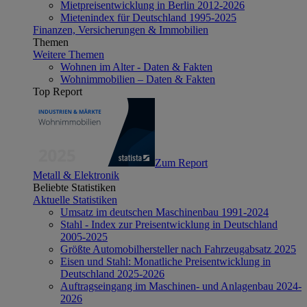
Mietpreisentwicklung in Berlin 2012-2026
Mietenindex für Deutschland 1995-2025
Finanzen, Versicherungen & Immobilien
Themen
Weitere Themen
Wohnen im Alter - Daten & Fakten
Wohnimmobilien – Daten & Fakten
Top Report
Zum Report
Metall & Elektronik
Beliebte Statistiken
Aktuelle Statistiken
Umsatz im deutschen Maschinenbau 1991-2024
Stahl - Index zur Preisentwicklung in Deutschland
2005-2025
Größte Automobilhersteller nach Fahrzeugabsatz 2025
Eisen und Stahl: Monatliche Preisentwicklung in
Deutschland 2025-2026
Auftragseingang im Maschinen- und Anlagenbau 2024-
2026