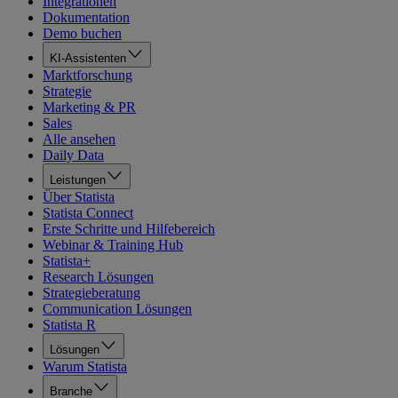
Integrationen
Dokumentation
Demo buchen
KI-Assistenten
Marktforschung
Strategie
Marketing & PR
Sales
Alle ansehen
Daily Data
Leistungen
Über Statista
Statista Connect
Erste Schritte und Hilfebereich
Webinar & Training Hub
Statista+
Research Lösungen
Strategieberatung
Communication Lösungen
Statista R
Lösungen
Warum Statista
Branche