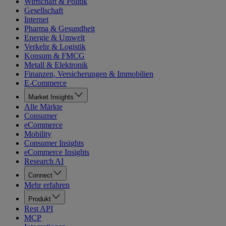
Wirtschaft & Politik
Gesellschaft
Internet
Pharma & Gesundheit
Energie & Umwelt
Verkehr & Logistik
Konsum & FMCG
Metall & Elektronik
Finanzen, Versicherungen & Immobilien
E-Commerce
Market Insights
Alle Märkte
Consumer
eCommerce
Mobility
Consumer Insights
eCommerce Insights
Research AI
Connect
Mehr erfahren
Produkt
Rest API
MCP