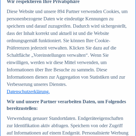
Wir respektieren Ihre Privatsphäre
Diese Website und unsere
894
Partner verwenden Cookies, um
Zum Report
personenbezogene Daten wie eindeutige Kennungen zu
Internet
speichern und darauf zuzugreifen. Dadurch wird sichergestellt,
Beliebte Statistiken
Aktuelle Statistiken
dass der Inhalt korrekt und aktuell ist und die Website
Anzahl der Social-Media-Nutzer weltweit 2012-2025
ordnungsgemäß funktioniert. Sie können Ihre Cookie-
Social Networks mit den meisten Nutzern weltweit
Präferenzen jederzeit verwalten. Klicken Sie dazu auf die
2025
Soziale Netzwerke in Deutschland nach Generationen
Schaltfläche „Voreinstellungen verwalten“. Wenn Sie
2025
einwilligen, werden wir diese Mittel verwenden, um
Instagram - Nutzung nach Alter und Geschlecht in
Informationen über Ihre Besuche zu sammeln. Diese
Deutschland 2025
Podcasts - Nutzung 2016-2025
Informationen dienen zur Aggregation von Statistiken und zur
Internet
Verbesserung unseres Dienstes.
Themen
Datenschutzerklärung.
Weitere Themen
Social Media - Daten & Fakten
Wir und unsere Partner verarbeiten Daten, um Folgendes
TikTok - Daten & Fakten
bereitzustellen:
Top Report
Verwendung genauer Standortdaten. Endgeräteeigenschaften
zur Identifikation aktiv abfragen. Speichern von oder Zugriff
auf Informationen auf einem Endgerät. Personalisierte Werbung