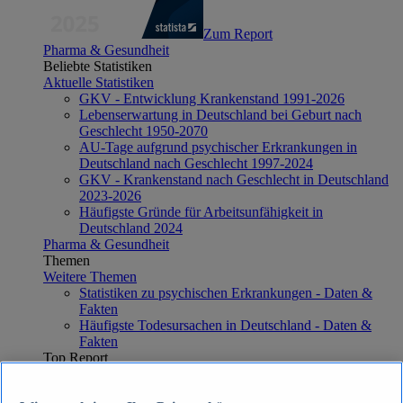
Zum Report
Pharma & Gesundheit
Beliebte Statistiken
Aktuelle Statistiken
GKV - Entwicklung Krankenstand 1991-2026
Lebenserwartung in Deutschland bei Geburt nach
Geschlecht 1950-2070
AU-Tage aufgrund psychischer Erkrankungen in
Deutschland nach Geschlecht 1997-2024
GKV - Krankenstand nach Geschlecht in Deutschland
2023-2026
Häufigste Gründe für Arbeitsunfähigkeit in
Deutschland 2024
Pharma & Gesundheit
Themen
Weitere Themen
Statistiken zu psychischen Erkrankungen - Daten &
Fakten
Häufigste Todesursachen in Deutschland - Daten &
Fakten
Top Report