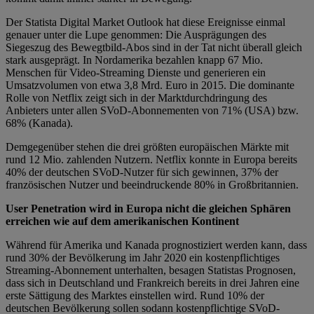
Der Statista Digital Market Outlook hat diese Ereignisse einmal
genauer unter die Lupe genommen: Die Ausprägungen des
Siegeszug des Bewegtbild-Abos sind in der Tat nicht überall gleich
stark ausgeprägt. In Nordamerika bezahlen knapp 67 Mio.
Menschen für Video-Streaming Dienste und generieren ein
Umsatzvolumen von etwa 3,8 Mrd. Euro in 2015. Die dominante
Rolle von Netflix zeigt sich in der Marktdurchdringung des
Anbieters unter allen SVoD-Abonnementen von 71% (USA) bzw.
68% (Kanada).
Demgegenüber stehen die drei größten europäischen Märkte mit
rund 12 Mio. zahlenden Nutzern. Netflix konnte in Europa bereits
40% der deutschen SVoD-Nutzer für sich gewinnen, 37% der
französischen Nutzer und beeindruckende 80% in Großbritannien.
User Penetration wird in Europa nicht die gleichen Sphären
erreichen wie auf dem amerikanischen Kontinent
Während für Amerika und Kanada prognostiziert werden kann, dass
rund 30% der Bevölkerung im Jahr 2020 ein kostenpflichtiges
Streaming-Abonnement unterhalten, besagen Statistas Prognosen,
dass sich in Deutschland und Frankreich bereits in drei Jahren eine
erste Sättigung des Marktes einstellen wird. Rund 10% der
deutschen Bevölkerung sollen sodann kostenpflichtige SVoD-