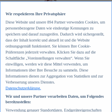
Zum Report
Wir respektieren Ihre Privatsphäre
Internet
Diese Website und unsere
894
Partner verwenden Cookies, um
Beliebte Statistiken
Aktuelle Statistiken
personenbezogene Daten wie eindeutige Kennungen zu
Anzahl der Social-Media-Nutzer weltweit 2012-2025
speichern und darauf zuzugreifen. Dadurch wird sichergestellt,
Social Networks mit den meisten Nutzern weltweit
dass der Inhalt korrekt und aktuell ist und die Website
2025
Soziale Netzwerke in Deutschland nach Generationen
ordnungsgemäß funktioniert. Sie können Ihre Cookie-
2025
Präferenzen jederzeit verwalten. Klicken Sie dazu auf die
Instagram - Nutzung nach Alter und Geschlecht in
Schaltfläche „Voreinstellungen verwalten“. Wenn Sie
Deutschland 2025
Podcasts - Nutzung 2016-2025
einwilligen, werden wir diese Mittel verwenden, um
Internet
Informationen über Ihre Besuche zu sammeln. Diese
Themen
Informationen dienen zur Aggregation von Statistiken und zur
Weitere Themen
Social Media - Daten & Fakten
Verbesserung unseres Dienstes.
TikTok - Daten & Fakten
Datenschutzerklärung.
Top Report
Wir und unsere Partner verarbeiten Daten, um Folgendes
bereitzustellen:
Verwendung genauer Standortdaten. Endgeräteeigenschaften