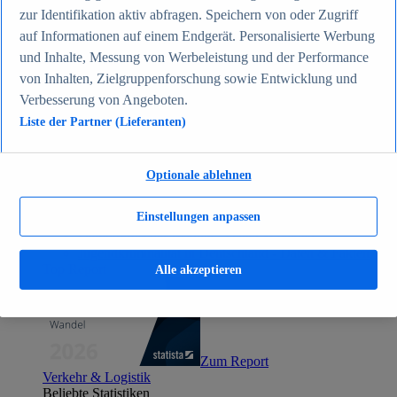
Zum Report
zur Identifikation aktiv abfragen. Speichern von oder Zugriff
Gesellschaft
auf Informationen auf einem Endgerät. Personalisierte Werbung
Beliebte Statistiken
und Inhalte, Messung von Werbeleistung und der Performance
Aktuelle Statistiken
Bevölkerung Deutschlands nach relevanten
von Inhalten, Zielgruppenforschung sowie Entwicklung und
Altersgruppen 2024
Verbesserung von Angeboten.
Die reichsten Menschen der Welt 2026
Liste der Partner (Lieferanten)
Empfänger von Arbeitslosengeld II / Sozialgeld /
Bürgergeld in Deutschland 2005-2025
Ausländer in Deutschland nach Nationalität 2025
Demografie: Altersstruktur in Deutschland 2024
Optionale ablehnen
Gesellschaft
Themen
Einstellungen anpassen
Weitere Themen
Demografischer Wandel - Daten & Fakten
Jugendkriminalität in Deutschland - Daten & Fakten
Top Report
Alle akzeptieren
Zum Report
Verkehr & Logistik
Beliebte Statistiken