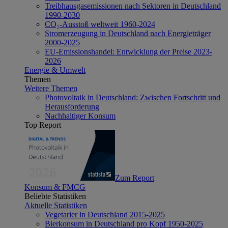
Treibhausgasemissionen nach Sektoren in Deutschland
1990-2030
CO₂-Ausstoß weltweit 1960-2024
Stromerzeugung in Deutschland nach Energieträger
2000-2025
EU-Emissionshandel: Entwicklung der Preise 2023-
2026
Energie & Umwelt
Themen
Weitere Themen
Photovoltaik in Deutschland: Zwischen Fortschritt und
Herausforderung
Nachhaltiger Konsum
Top Report
Zum Report
Konsum & FMCG
Beliebte Statistiken
Aktuelle Statistiken
Vegetarier in Deutschland 2015-2025
Bierkonsum in Deutschland pro Kopf 1950-2025