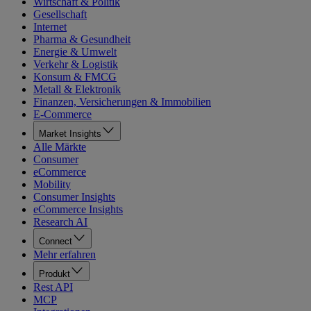
Wirtschaft & Politik
Gesellschaft
Internet
Pharma & Gesundheit
Energie & Umwelt
Verkehr & Logistik
Konsum & FMCG
Metall & Elektronik
Finanzen, Versicherungen & Immobilien
E-Commerce
Market Insights
Alle Märkte
Consumer
eCommerce
Mobility
Consumer Insights
eCommerce Insights
Research AI
Connect
Mehr erfahren
Produkt
Rest API
MCP