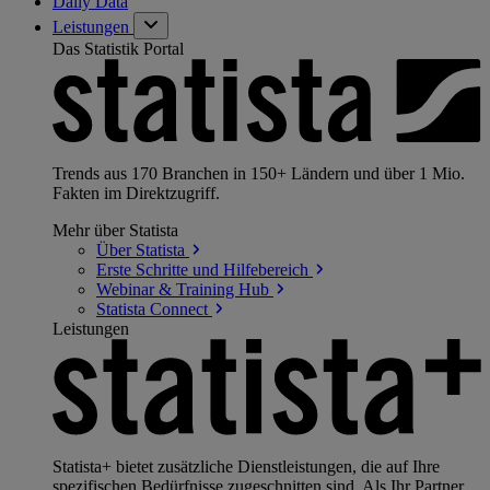
Daily Data
Leistungen
Das Statistik Portal
Trends aus 170 Branchen in 150+ Ländern und über 1 Mio.
Fakten im Direktzugriff.
Mehr über Statista
Über
Statista
Erste Schritte und
Hilfebereich
Webinar & Training
Hub
Statista
Connect
Leistungen
Statista+ bietet zusätzliche Dienstleistungen, die auf Ihre
spezifischen Bedürfnisse zugeschnitten sind. Als Ihr Partner