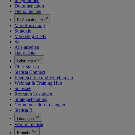
Integrationen
Dokumentation
Demo buchen
KI-Assistenten
Marktforschung
Strategie
Marketing & PR
Sales
Alle ansehen
Daily Data
Leistungen
Über Statista
Statista Connect
Erste Schritte und Hilfebereich
Webinar & Training Hub
Statista+
Research Lösungen
Strategieberatung
Communication Lösungen
Statista R
Lösungen
Warum Statista
Branche