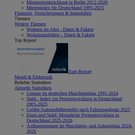
Mietpreisentwicklung in Berlin 2012-2026
Mietenindex für Deutschland 1995-2025
Finanzen, Versicherungen & Immobilien
Themen
Weitere Themen
Wohnen im Alter - Daten & Fakten
Wohnimmobilien – Daten & Fakten
Top Report
Zum Report
Metall & Elektronik
Beliebte Statistiken
Aktuelle Statistiken
Umsatz im deutschen Maschinenbau 1991-2024
Stahl - Index zur Preisentwicklung in Deutschland
2005-2025
Größte Automobilhersteller nach Fahrzeugabsatz 2025
Eisen und Stahl: Monatliche Preisentwicklung in
Deutschland 2025-2026
Auftragseingang im Maschinen- und Anlagenbau 2024-
2026