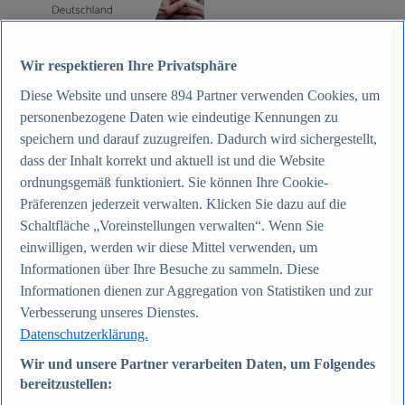
Zum Report
Internet
Wir respektieren Ihre Privatsphäre
Beliebte Statistiken
Diese Website und unsere
894
Partner verwenden Cookies, um
Aktuelle Statistiken
Anzahl der Social-Media-Nutzer weltweit 2012-2025
personenbezogene Daten wie eindeutige Kennungen zu
Social Networks mit den meisten Nutzern weltweit
speichern und darauf zuzugreifen. Dadurch wird sichergestellt,
2025
dass der Inhalt korrekt und aktuell ist und die Website
Soziale Netzwerke in Deutschland nach Generationen
2025
ordnungsgemäß funktioniert. Sie können Ihre Cookie-
Instagram - Nutzung nach Alter und Geschlecht in
Präferenzen jederzeit verwalten. Klicken Sie dazu auf die
Deutschland 2025
Schaltfläche „Voreinstellungen verwalten“. Wenn Sie
Podcasts - Nutzung 2016-2025
Internet
einwilligen, werden wir diese Mittel verwenden, um
Themen
Informationen über Ihre Besuche zu sammeln. Diese
Weitere Themen
Informationen dienen zur Aggregation von Statistiken und zur
Social Media - Daten & Fakten
TikTok - Daten & Fakten
Verbesserung unseres Dienstes.
Top Report
Datenschutzerklärung.
Wir und unsere Partner verarbeiten Daten, um Folgendes
bereitzustellen: