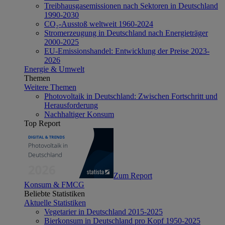
Treibhausgasemissionen nach Sektoren in Deutschland
1990-2030
CO₂-Ausstoß weltweit 1960-2024
Stromerzeugung in Deutschland nach Energieträger
2000-2025
EU-Emissionshandel: Entwicklung der Preise 2023-
2026
Energie & Umwelt
Themen
Weitere Themen
Photovoltaik in Deutschland: Zwischen Fortschritt und
Herausforderung
Nachhaltiger Konsum
Top Report
Zum Report
Konsum & FMCG
Beliebte Statistiken
Aktuelle Statistiken
Vegetarier in Deutschland 2015-2025
Bierkonsum in Deutschland pro Kopf 1950-2025