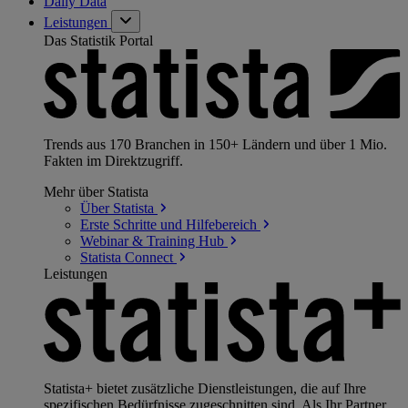
Daily Data
Leistungen
Das Statistik Portal
Trends aus 170 Branchen in 150+ Ländern und über 1 Mio.
Fakten im Direktzugriff.
Mehr über Statista
Über
Statista
Erste Schritte und
Hilfebereich
Webinar & Training
Hub
Statista
Connect
Leistungen
Statista+ bietet zusätzliche Dienstleistungen, die auf Ihre
spezifischen Bedürfnisse zugeschnitten sind. Als Ihr Partner