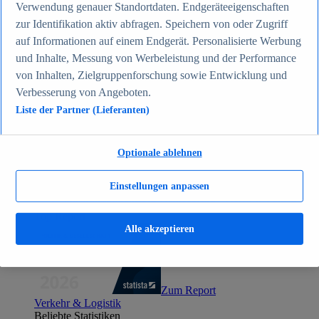
Verwendung genauer Standortdaten. Endgeräteeigenschaften
Zum Report
zur Identifikation aktiv abfragen. Speichern von oder Zugriff
Gesellschaft
Beliebte Statistiken
auf Informationen auf einem Endgerät. Personalisierte Werbung
Aktuelle Statistiken
und Inhalte, Messung von Werbeleistung und der Performance
Bevölkerung Deutschlands nach relevanten
von Inhalten, Zielgruppenforschung sowie Entwicklung und
Altersgruppen 2024
Die reichsten Menschen der Welt 2026
Verbesserung von Angeboten.
Empfänger von Arbeitslosengeld II / Sozialgeld /
Liste der Partner (Lieferanten)
Bürgergeld in Deutschland 2005-2025
Ausländer in Deutschland nach Nationalität 2025
Demografie: Altersstruktur in Deutschland 2024
Gesellschaft
Optionale ablehnen
Themen
Weitere Themen
Einstellungen anpassen
Demografischer Wandel - Daten & Fakten
Jugendkriminalität in Deutschland - Daten & Fakten
Top Report
Alle akzeptieren
Zum Report
Verkehr & Logistik
Beliebte Statistiken