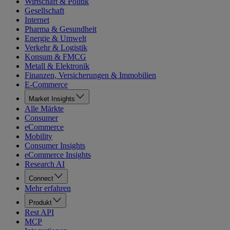
Wirtschaft & Politik
Gesellschaft
Internet
Pharma & Gesundheit
Energie & Umwelt
Verkehr & Logistik
Konsum & FMCG
Metall & Elektronik
Finanzen, Versicherungen & Immobilien
E-Commerce
Market Insights
Alle Märkte
Consumer
eCommerce
Mobility
Consumer Insights
eCommerce Insights
Research AI
Connect
Mehr erfahren
Produkt
Rest API
MCP