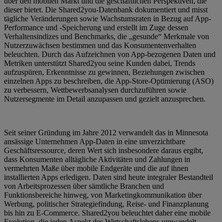
über den mobilen Markt und die geschäftlichen Perspektiven, die
dieser bietet. Die Shared2you-Datenbank dokumentiert und misst
tägliche Veränderungen sowie Wachstumsraten in Bezug auf App-
Performance und -Speicherung und erstellt im Zuge dessen
Verhaltensindizes und Benchmarks, die „gesunde“ Merkmale von
Nutzerzuwächsen bestimmen und das Konsumentenverhalten
beleuchten. Durch das Aufzeichnen von App-bezogenen Daten und
Metriken unterstützt Shared2you seine Kunden dabei, Trends
aufzuspüren, Erkenntnisse zu gewinnen, Beziehungen zwischen
einzelnen Apps zu beschreiben, die App-Store-Optimierung (ASO)
zu verbessern, Wettbewerbsanalysen durchzuführen sowie
Nutzersegmente im Detail anzupassen und gezielt anzusprechen.
Seit seiner Gründung im Jahre 2012 verwandelt das in Minnesota
ansässige Unternehmen App-Daten in eine unverzichtbare
Geschäftsressource, deren Wert sich insbesondere daraus ergibt,
dass Konsumenten alltägliche Aktivitäten und Zahlungen in
vermehrten Maße über mobile Endgeräte und die auf ihnen
installierten Apps erledigen. Daten sind heute integraler Bestandteil
von Arbeitsprozessen über sämtliche Branchen und
Funktionsbereiche hinweg, von Marketingkommunikation über
Werbung, politischer Strategiefindung, Reise- und Finanzplanung
bis hin zu E-Commerce. Shared2you beleuchtet daher eine mobile
Evolution, die jeden Aspekt des Wirtschaftslebens umwandelt.