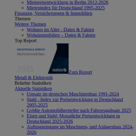
Mietpreisentwicklung in Berlin 2012-2026
Mietenindex für Deutschland 1995-2025
Finanzen, Versicherungen & Immobilien
Themen
Weitere Themen
Wohnen im Alter - Daten & Fakten
Wohnimmobilien – Daten & Fakten
Top Report
Zum Report
Metall & Elektronik
Beliebte Statistiken
Aktuelle Statistiken
Umsatz im deutschen Maschinenbau 1991-2024
Stahl - Index zur Preisentwicklung in Deutschland
2005-2025
Größte Automobilhersteller nach Fahrzeugabsatz 2025
Eisen und Stahl: Monatliche Preisentwicklung in
Deutschland 2025-2026
Auftragseingang im Maschinen- und Anlagenbau 2024-
2026