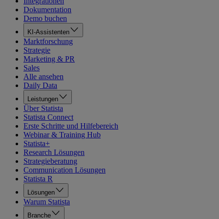
Integrationen
Dokumentation
Demo buchen
KI-Assistenten
Marktforschung
Strategie
Marketing & PR
Sales
Alle ansehen
Daily Data
Leistungen
Über Statista
Statista Connect
Erste Schritte und Hilfebereich
Webinar & Training Hub
Statista+
Research Lösungen
Strategieberatung
Communication Lösungen
Statista R
Lösungen
Warum Statista
Branche