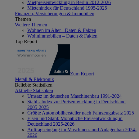
Mietpreisentwicklung in Berlin 2012-2026
Mietenindex für Deutschland 1995-2025
Finanzen, Versicherungen & Immobilien
Themen
Weitere Themen
Wohnen im Alter - Daten & Fakten
Wohnimmobilien – Daten & Fakten
Top Report
Zum Report
Metall & Elektronik
Beliebte Statistiken
Aktuelle Statistiken
Umsatz im deutschen Maschinenbau 1991-2024
Stahl - Index zur Preisentwicklung in Deutschland
2005-2025
Größte Automobilhersteller nach Fahrzeugabsatz 2025
Eisen und Stahl: Monatliche Preisentwicklung in
Deutschland 2025-2026
Auftragseingang im Maschinen- und Anlagenbau 2024-
2026