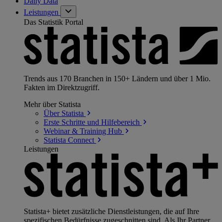
Daily Data
Leistungen
Das Statistik Portal
Trends aus 170 Branchen in 150+ Ländern und über 1 Mio.
Fakten im Direktzugriff.
Mehr über Statista
Über
Statista
Erste Schritte und
Hilfebereich
Webinar & Training
Hub
Statista
Connect
Leistungen
Statista+ bietet zusätzliche Dienstleistungen, die auf Ihre
spezifischen Bedürfnisse zugeschnitten sind. Als Ihr Partner