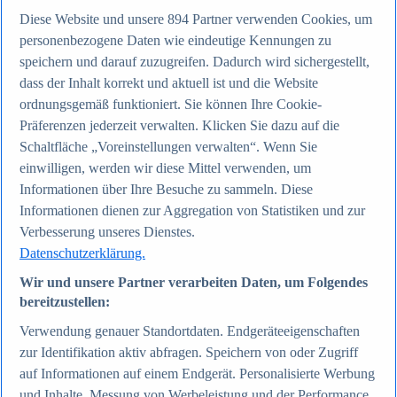
Diese Website und unsere
894
Partner verwenden Cookies, um
personenbezogene Daten wie eindeutige Kennungen zu
Zum Report
speichern und darauf zuzugreifen. Dadurch wird sichergestellt,
Internet
Beliebte Statistiken
dass der Inhalt korrekt und aktuell ist und die Website
Aktuelle Statistiken
ordnungsgemäß funktioniert. Sie können Ihre Cookie-
Anzahl der Social-Media-Nutzer weltweit 2012-2025
Präferenzen jederzeit verwalten. Klicken Sie dazu auf die
Social Networks mit den meisten Nutzern weltweit
2025
Schaltfläche „Voreinstellungen verwalten“. Wenn Sie
Soziale Netzwerke in Deutschland nach Generationen
einwilligen, werden wir diese Mittel verwenden, um
2025
Informationen über Ihre Besuche zu sammeln. Diese
Instagram - Nutzung nach Alter und Geschlecht in
Deutschland 2025
Informationen dienen zur Aggregation von Statistiken und zur
Podcasts - Nutzung 2016-2025
Verbesserung unseres Dienstes.
Internet
Datenschutzerklärung.
Themen
Weitere Themen
Wir und unsere Partner verarbeiten Daten, um Folgendes
Social Media - Daten & Fakten
bereitzustellen:
TikTok - Daten & Fakten
Top Report
Verwendung genauer Standortdaten. Endgeräteeigenschaften
zur Identifikation aktiv abfragen. Speichern von oder Zugriff
auf Informationen auf einem Endgerät. Personalisierte Werbung
und Inhalte, Messung von Werbeleistung und der Performance