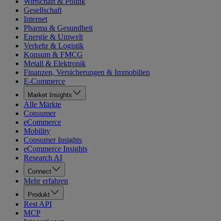
Wirtschaft & Politik
Gesellschaft
Internet
Pharma & Gesundheit
Energie & Umwelt
Verkehr & Logistik
Konsum & FMCG
Metall & Elektronik
Finanzen, Versicherungen & Immobilien
E-Commerce
Market Insights
Alle Märkte
Consumer
eCommerce
Mobility
Consumer Insights
eCommerce Insights
Research AI
Connect
Mehr erfahren
Produkt
Rest API
MCP