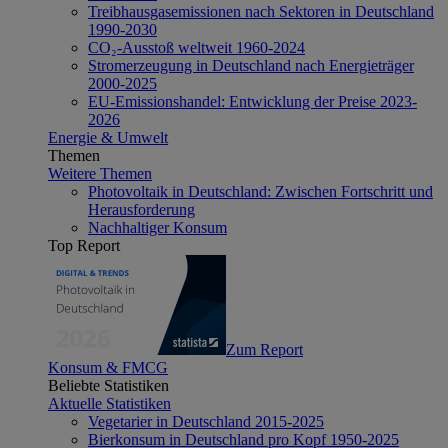
Treibhausgasemissionen nach Sektoren in Deutschland
1990-2030
CO₂-Ausstoß weltweit 1960-2024
Stromerzeugung in Deutschland nach Energieträger
2000-2025
EU-Emissionshandel: Entwicklung der Preise 2023-
2026
Energie & Umwelt
Themen
Weitere Themen
Photovoltaik in Deutschland: Zwischen Fortschritt und
Herausforderung
Nachhaltiger Konsum
Top Report
Zum Report
Konsum & FMCG
Beliebte Statistiken
Aktuelle Statistiken
Vegetarier in Deutschland 2015-2025
Bierkonsum in Deutschland pro Kopf 1950-2025