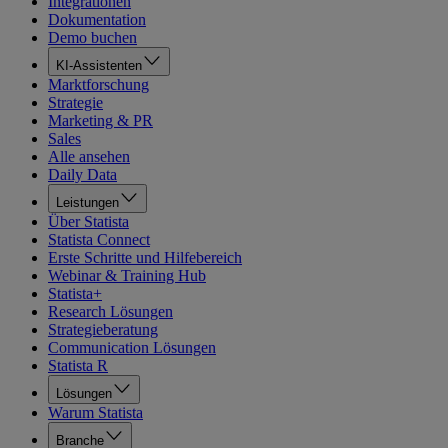
Integrationen
Dokumentation
Demo buchen
KI-Assistenten
Marktforschung
Strategie
Marketing & PR
Sales
Alle ansehen
Daily Data
Leistungen
Über Statista
Statista Connect
Erste Schritte und Hilfebereich
Webinar & Training Hub
Statista+
Research Lösungen
Strategieberatung
Communication Lösungen
Statista R
Lösungen
Warum Statista
Branche