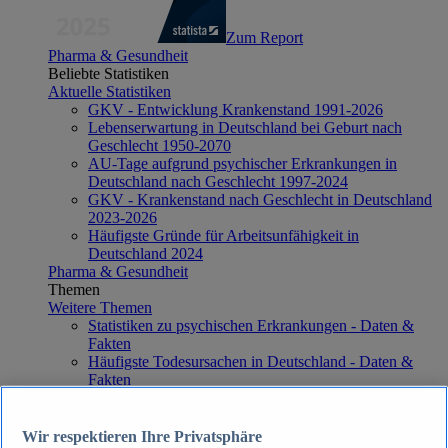
Zum Report
Pharma & Gesundheit
Beliebte Statistiken
Aktuelle Statistiken
GKV - Entwicklung Krankenstand 1991-2026
Lebenserwartung in Deutschland bei Geburt nach
Geschlecht 1950-2070
AU-Tage aufgrund psychischer Erkrankungen in
Deutschland nach Geschlecht 1997-2024
GKV - Krankenstand nach Geschlecht in Deutschland
2023-2026
Häufigste Gründe für Arbeitsunfähigkeit in
Deutschland 2024
Pharma & Gesundheit
Themen
Weitere Themen
Statistiken zu psychischen Erkrankungen - Daten &
Fakten
Häufigste Todesursachen in Deutschland - Daten &
Fakten
Top Report
Wir respektieren Ihre Privatsphäre