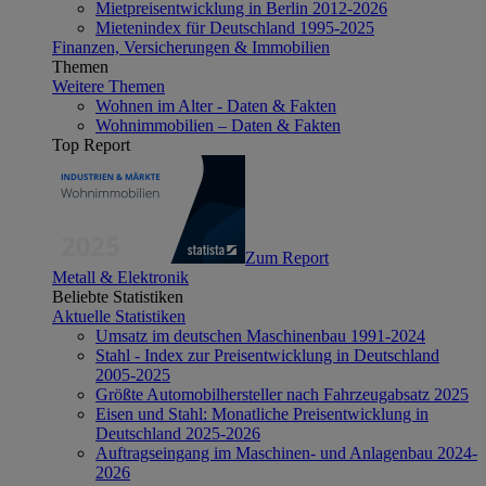
Mietpreisentwicklung in Berlin 2012-2026
Mietenindex für Deutschland 1995-2025
Finanzen, Versicherungen & Immobilien
Themen
Weitere Themen
Wohnen im Alter - Daten & Fakten
Wohnimmobilien – Daten & Fakten
Top Report
Zum Report
Metall & Elektronik
Beliebte Statistiken
Aktuelle Statistiken
Umsatz im deutschen Maschinenbau 1991-2024
Stahl - Index zur Preisentwicklung in Deutschland
2005-2025
Größte Automobilhersteller nach Fahrzeugabsatz 2025
Eisen und Stahl: Monatliche Preisentwicklung in
Deutschland 2025-2026
Auftragseingang im Maschinen- und Anlagenbau 2024-
2026