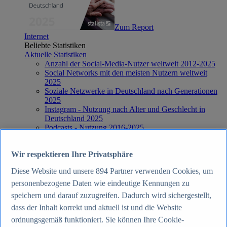
Zum Report
Internet
Beliebte Statistiken
Aktuelle Statistiken
Anzahl der Social-Media-Nutzer weltweit 2012-2025
Social Networks mit den meisten Nutzern weltweit
2025
Soziale Netzwerke in Deutschland nach Generationen
2025
Instagram - Nutzung nach Alter und Geschlecht in
Deutschland 2025
Podcasts - Nutzung 2016-2025
Internet
Themen
Wir respektieren Ihre Privatsphäre
Weitere Themen
Social Media - Daten & Fakten
Diese Website und unsere
894
Partner verwenden Cookies, um
TikTok - Daten & Fakten
Top Report
personenbezogene Daten wie eindeutige Kennungen zu
speichern und darauf zuzugreifen. Dadurch wird sichergestellt,
dass der Inhalt korrekt und aktuell ist und die Website
ordnungsgemäß funktioniert. Sie können Ihre Cookie-