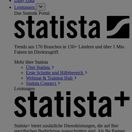
Daily Data
Leistungen
Das Statistik Portal
Trends aus 170 Branchen in 150+ Ländern und über 1 Mio.
Fakten im Direktzugriff.
Mehr über Statista
Über
Statista
Erste Schritte und
Hilfebereich
Webinar & Training
Hub
Statista
Connect
Leistungen
Statista+ bietet zusätzliche Dienstleistungen, die auf Ihre
spezifischen Bedürfnisse zugeschnitten sind. Als Ihr Partner