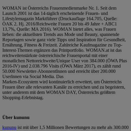
WOMAN ist Österreichs Frauenmedienmarke Nr. 1. Seit dem
Launch 2001 ist das 14-täglich erscheinende Frauen- und
Lifestylemagazin Marktführer (Druckauflage 164.705, Quelle:
ÖAK 2. Hj. 2016/Reichweite Frauen 20 bis 49 Jahre + ABC1
13,7%, Quelle: MA 2016). WOMAN bietet alles, was Frauen
lieben: die aktuellsten Trends aus Mode und Beauty, spannende
Reportagen sowie ganz viele Tipps und Inspiration für Gesundheit,
Ernährung, Fitness & Freizeit. Zahlreiche Kaufmagazine zu Top-
Interest-Themen ergänzen das Printportfolio. WOMAN.at ist das
reichweitenstärkste österreichische Frauenportal mit einer
monatlichen Nettoreichweite/Unique User von 384.000 (ÖWA Plus
2016-IV) und 2.038.796 Visits (ÖWA März 2017), es zählt rund
50.000 Newsletter-AbonnentInnen und erreicht über 200.000
UserInnen via Social Media. Das
Marken-Ecosystem wird kontinuierlich erweitert, um Österreichs
Frauen über alle relevanten Kanäle zu erreichen und zu begeistern,
unter anderem mit dem WOMAN DAY, Österreichs größtem
Shopping-Erlebnistag.
Über kununu
kununu
ist mit über 1,5 Millionen Bewertungen zu mehr als 300.000