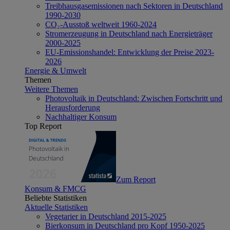
Treibhausgasemissionen nach Sektoren in Deutschland
1990-2030
CO₂-Ausstoß weltweit 1960-2024
Stromerzeugung in Deutschland nach Energieträger
2000-2025
EU-Emissionshandel: Entwicklung der Preise 2023-
2026
Energie & Umwelt
Themen
Weitere Themen
Photovoltaik in Deutschland: Zwischen Fortschritt und
Herausforderung
Nachhaltiger Konsum
Top Report
Zum Report
Konsum & FMCG
Beliebte Statistiken
Aktuelle Statistiken
Vegetarier in Deutschland 2015-2025
Bierkonsum in Deutschland pro Kopf 1950-2025