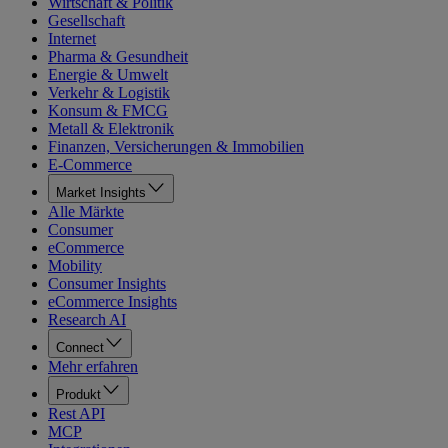
Wirtschaft & Politik
Gesellschaft
Internet
Pharma & Gesundheit
Energie & Umwelt
Verkehr & Logistik
Konsum & FMCG
Metall & Elektronik
Finanzen, Versicherungen & Immobilien
E-Commerce
Market Insights
Alle Märkte
Consumer
eCommerce
Mobility
Consumer Insights
eCommerce Insights
Research AI
Connect
Mehr erfahren
Produkt
Rest API
MCP