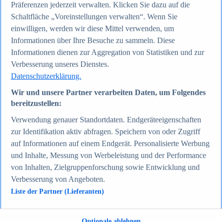
Präferenzen jederzeit verwalten. Klicken Sie dazu auf die
Zum Report
Gesellschaft
Schaltfläche „Voreinstellungen verwalten“. Wenn Sie
Beliebte Statistiken
einwilligen, werden wir diese Mittel verwenden, um
Aktuelle Statistiken
Informationen über Ihre Besuche zu sammeln. Diese
Bevölkerung Deutschlands nach relevanten
Altersgruppen 2024
Informationen dienen zur Aggregation von Statistiken und zur
Die reichsten Menschen der Welt 2026
Verbesserung unseres Dienstes.
Empfänger von Arbeitslosengeld II / Sozialgeld /
Datenschutzerklärung.
Bürgergeld in Deutschland 2005-2025
Ausländer in Deutschland nach Nationalität 2025
Wir und unsere Partner verarbeiten Daten, um Folgendes
Demografie: Altersstruktur in Deutschland 2024
bereitzustellen:
Gesellschaft
Themen
Verwendung genauer Standortdaten. Endgeräteeigenschaften
Weitere Themen
zur Identifikation aktiv abfragen. Speichern von oder Zugriff
Demografischer Wandel - Daten & Fakten
Jugendkriminalität in Deutschland - Daten & Fakten
auf Informationen auf einem Endgerät. Personalisierte Werbung
Top Report
und Inhalte, Messung von Werbeleistung und der Performance
von Inhalten, Zielgruppenforschung sowie Entwicklung und
Verbesserung von Angeboten.
Liste der Partner (Lieferanten)
Zum Report
Verkehr & Logistik
Beliebte Statistiken
Optionale ablehnen