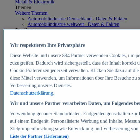
Metall & Elektronik
Themen
Weitere Themen
Automobilindustrie Deutschland - Daten & Fakten
Automobilindustrie weltweit - Daten & Fakten
Top Report
Wir respektieren Ihre Privatsphäre
Diese Website und unsere
894
Partner verwenden Cookies, um pe
Zum Report
zuzugreifen. Dadurch wird sichergestellt, dass der Inhalt korrekt
E-commerce
Cookie-Präferenzen jederzeit verwalten. Klicken Sie dazu auf die
Beliebte Statistiken
diese Mittel verwenden, um Informationen über Ihre Besuche zu s
Aktuelle Statistiken
E-Commerce - Entwicklung des Umsatzes in
Verbesserung unseres Dienstes.
Deutschland 1999-2025
Datenschutzerklärung.
Umsatz von Amazon in Deutschland und weltweit
2010-2025
Wir und unsere Partner verarbeiten Daten, um Folgendes bere
B2C-E-Commerce: Top-50 Online Shops in
Deutschland 2024
Verwendung genauer Standortdaten. Endgeräteeigenschaften zur Id
Marktanteile von Online-Zahlungsverfahren in
auf einem Endgerät. Personalisierte Werbung und Inhalte, Messu
Deutschland 2024
Zielgruppenforschung sowie Entwicklung und Verbesserung von
Umsatzstarke Warengruppen im Online-Handel in
Deutschland 2023-2025
Liste der Partner (Lieferanten)