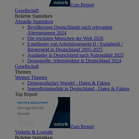
Zum Report
Gesellschaft
Beliebte Statistiken
Aktuelle Statistiken
Bevölkerung Deutschlands nach relevanten
Altersgruppen 2024
Die reichsten Menschen der Welt 2026
Empfänger von Arbeitslosengeld II / Sozialgeld /
Bürgergeld in Deutschland 2005-2025
Ausländer in Deutschland nach Nationalität 2025
Demografie: Altersstruktur in Deutschland 2024
Gesellschaft
Themen
Weitere Themen
Demografischer Wandel - Daten & Fakten
Jugendkriminalität in Deutschland - Daten & Fakten
Top Report
Zum Report
Verkehr & Logistik
Beliebte Statistiken