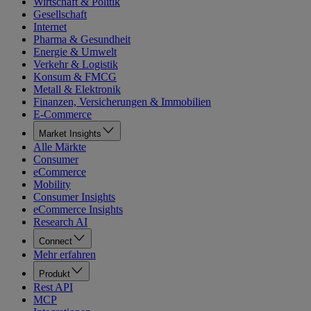
Wirtschaft & Politik
Gesellschaft
Internet
Pharma & Gesundheit
Energie & Umwelt
Verkehr & Logistik
Konsum & FMCG
Metall & Elektronik
Finanzen, Versicherungen & Immobilien
E-Commerce
Market Insights
Alle Märkte
Consumer
eCommerce
Mobility
Consumer Insights
eCommerce Insights
Research AI
Connect
Mehr erfahren
Produkt
Rest API
MCP