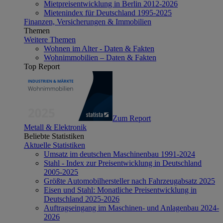
Mietpreisentwicklung in Berlin 2012-2026
Mietenindex für Deutschland 1995-2025
Finanzen, Versicherungen & Immobilien
Themen
Weitere Themen
Wohnen im Alter - Daten & Fakten
Wohnimmobilien – Daten & Fakten
Top Report
Zum Report
Metall & Elektronik
Beliebte Statistiken
Aktuelle Statistiken
Umsatz im deutschen Maschinenbau 1991-2024
Stahl - Index zur Preisentwicklung in Deutschland
2005-2025
Größte Automobilhersteller nach Fahrzeugabsatz 2025
Eisen und Stahl: Monatliche Preisentwicklung in
Deutschland 2025-2026
Auftragseingang im Maschinen- und Anlagenbau 2024-
2026