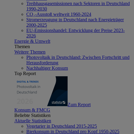
Treibhausgasemissionen nach Sektoren in Deutschland
1990-2030
CO₂-Ausstoß weltweit 1960-2024
Stromerzeugung in Deutschland nach Energieträger
2000-2025
EU-Emissionshandel: Entwicklung der Preise 2023-
2026
Energie & Umwelt
Themen
Weitere Themen
Photovoltaik in Deutschland: Zwischen Fortschritt und
Herausforderung
Nachhaltiger Konsum
Top Report
Zum Report
Konsum & FMCG
Beliebte Statistiken
Aktuelle Statistiken
Vegetarier in Deutschland 2015-2025
Bierkonsum in Deutschland pro Kopf 1950-2025