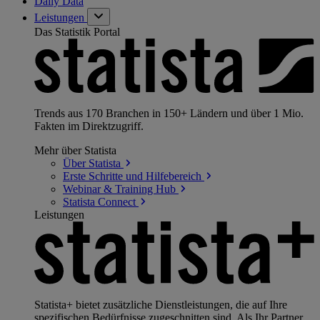
Daily Data
Leistungen
Das Statistik Portal
Trends aus 170 Branchen in 150+ Ländern und über 1 Mio.
Fakten im Direktzugriff.
Mehr über Statista
Über
Statista
Erste Schritte und
Hilfebereich
Webinar & Training
Hub
Statista
Connect
Leistungen
Statista+ bietet zusätzliche Dienstleistungen, die auf Ihre
spezifischen Bedürfnisse zugeschnitten sind. Als Ihr Partner