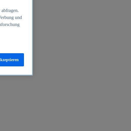
 abfragen.
 Werbung und
nforschung
akzeptieren