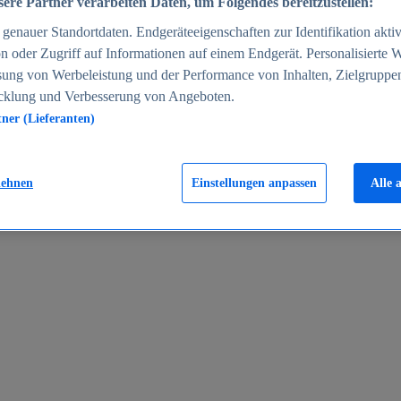
ere Partner verarbeiten Daten, um Folgendes bereitzustellen:
enauer Standortdaten. Endgeräteeigenschaften zur Identifikation aktiv
n oder Zugriff auf Informationen auf einem Endgerät. Personalisierte
sung von Werbeleistung und der Performance von Inhalten, Zielgruppe
cklung und Verbesserung von Angeboten.
tner (Lieferanten)
en 2024
lehnen
Einstellungen anpassen
Alle 
rgeld in Deutschland 2005-2025