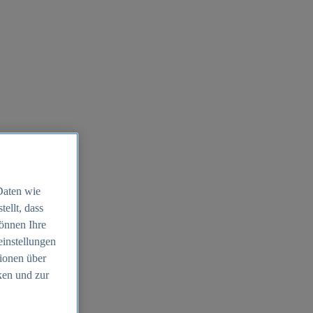
Daten wie
ellt, dass
können Ihre
einstellungen
ionen über
ken und zur