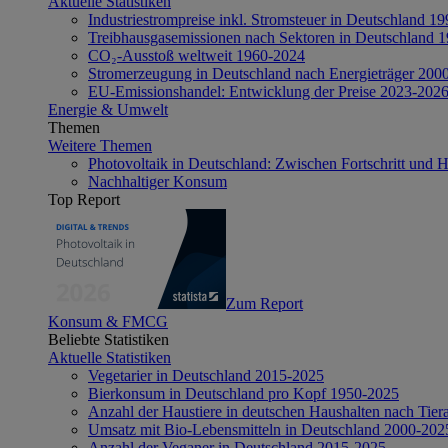
Aktuelle Statistiken
Industriestrompreise inkl. Stromsteuer in Deutschland 1
Treibhausgasemissionen nach Sektoren in Deutschland 
CO₂-Ausstoß weltweit 1960-2024
Stromerzeugung in Deutschland nach Energieträger 200
EU-Emissionshandel: Entwicklung der Preise 2023-202
Energie & Umwelt
Themen
Weitere Themen
Photovoltaik in Deutschland: Zwischen Fortschritt und 
Nachhaltiger Konsum
Top Report
Zum Report
Konsum & FMCG
Beliebte Statistiken
Aktuelle Statistiken
Vegetarier in Deutschland 2015-2025
Bierkonsum in Deutschland pro Kopf 1950-2025
Anzahl der Haustiere in deutschen Haushalten nach Tier
Umsatz mit Bio-Lebensmitteln in Deutschland 2000-202
Anzahl der Veganer in Deutschland 2015-2025