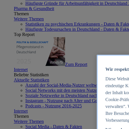
Häufigste Gründe für Arbeitsunfähigkeit in Deutschland
Pharma & Gesundheit
Themen
Weitere Themen
Statistiken zu psychischen Erkrankungen - Daten & Fakt
Häufigste Todesursachen in Deutschland - Daten & Fakt
Top Report
Zum Report
Wir respekt
Internet
Beliebte Statistiken
Diese Websi
Aktuelle Statistiken
Anzahl der Social-Media-Nutzer weltweit 2012-2025
eindeutige K
Social Networks mit den meisten Nutzern weltweit 2025
der Inhalt k
Soziale Netzwerke in Deutschland nach Generationen 2
Cookie-Präfe
Instagram - Nutzung nach Alter und Geschlecht in Deut
Podcasts - Nutzung 2016-2025
verwalten“. 
Internet
Ihre Besuche
Themen
Verbesserung
Weitere Themen
Social Media - Daten & Fakten