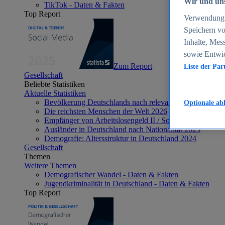
Wir und uns
TikTok - Daten & Fakten
Top Report
Verwendung g
Speichern vo
Inhalte, Mes
sowie Entwi
Zum Report
Liste der Par
Gesellschaft
Beliebte Statistiken
Aktuelle Statistiken
Bevölkerung Deutschlands nach relevanten Altersgrupp
Optionale ab
Die reichsten Menschen der Welt 2026
Empfänger von Arbeitslosengeld II / Sozialgeld / Bürge
Ausländer in Deutschland nach Nationalität 2025
Demografie: Altersstruktur in Deutschland 2024
Gesellschaft
Themen
Weitere Themen
Demografischer Wandel - Daten & Fakten
Jugendkriminalität in Deutschland - Daten & Fakten
Top Report