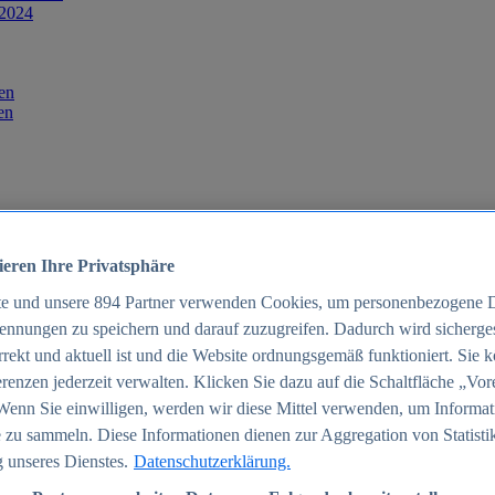
 2024
en
en
ieren Ihre Privatsphäre
te und unsere
894
Partner verwenden Cookies, um personenbezogene 
ennungen zu speichern und darauf zuzugreifen. Dadurch wird sichergest
orrekt und aktuell ist und die Website ordnungsgemäß funktioniert. Sie 
025
renzen jederzeit verwalten. Klicken Sie dazu auf die Schaltfläche „Vor
schland 2025
Wenn Sie einwilligen, werden wir diese Mittel verwenden, um Informat
 zu sammeln. Diese Informationen dienen zur Aggregation von Statisti
 unseres Dienstes.
Datenschutzerklärung.