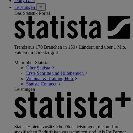
Daily Data
Leistungen
Das Statistik Portal
Trends aus 170 Branchen in 150+ Ländern und über 1 Mio.
Fakten im Direktzugriff.
Mehr über Statista
Über
Statista
Erste Schritte und
Hilfebereich
Webinar & Training
Hub
Statista
Connect
Leistungen
Statista+ bietet zusätzliche Dienstleistungen, die auf Ihre
spezifischen Bedürfnisse zugeschnitten sind. Als Ihr Partner