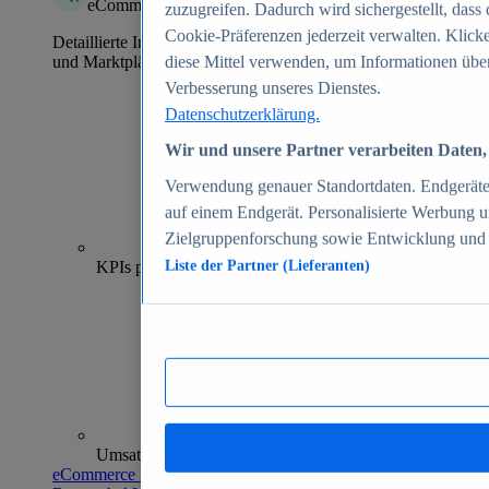
eCommerce Insights
zuzugreifen. Dadurch wird sichergestellt, dass 
Cookie-Präferenzen jederzeit verwalten. Klick
Detaillierte Informationen zu mehr als 39.000 Online-Shops
und Marktplätzen
diese Mittel verwenden, um Informationen über
Verbesserung unseres Dienstes.
Datenschutzerklärung.
Wir und unsere Partner verarbeiten Daten, 
Verwendung genauer Standortdaten. Endgeräteei
auf einem Endgerät. Personalisierte Werbung 
Zielgruppenforschung sowie Entwicklung und
70+
KPIs pro Shop
Liste der Partner (Lieferanten)
Umsatzanalysen und -prognosen
eCommerce Insights entdecken