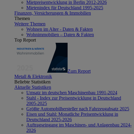
Mietpreisentwicklung in Berlin 2012-2026
Mietenindex für Deutschland 1995-2025
Finanzen, Versicherungen & Immobilien
Themen
Weitere Themen
Wohnen im Alter - Daten & Fakten
Wohnimmobilien – Daten & Fakten
Top Report
Zum Report
Metall & Elektronik
Beliebte Statistiken
Aktuelle Statistiken
Umsatz im deutschen Maschinenbau 1991-2024
Stahl - Index zur Preisentwicklung in Deutschland
2005-2025
Größte Automobilhersteller nach Fahrzeugabsatz 2025
Eisen und Stahl: Monatliche Preisentwicklung in
Deutschland 2025-2026
Auftragseingang im Maschinen- und Anlagenbau 2024-
2026