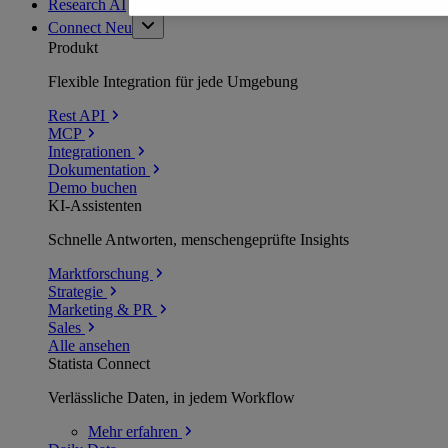
Research AI
Connect
Neu
Produkt
Flexible Integration für jede Umgebung
Rest API
MCP
Integrationen
Dokumentation
Demo buchen
KI-Assistenten
Schnelle Antworten, menschengeprüfte Insights
Marktforschung
Strategie
Marketing & PR
Sales
Alle ansehen
Statista Connect
Verlässliche Daten, in jedem Workflow
Mehr
erfahren