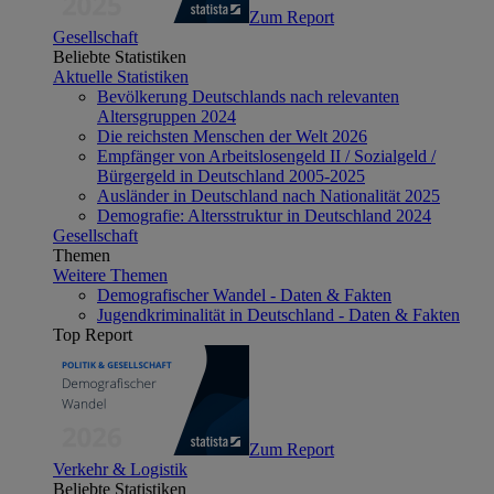
Zum Report
Gesellschaft
Beliebte Statistiken
Aktuelle Statistiken
Bevölkerung Deutschlands nach relevanten
Altersgruppen 2024
Die reichsten Menschen der Welt 2026
Empfänger von Arbeitslosengeld II / Sozialgeld /
Bürgergeld in Deutschland 2005-2025
Ausländer in Deutschland nach Nationalität 2025
Demografie: Altersstruktur in Deutschland 2024
Gesellschaft
Themen
Weitere Themen
Demografischer Wandel - Daten & Fakten
Jugendkriminalität in Deutschland - Daten & Fakten
Top Report
Zum Report
Verkehr & Logistik
Beliebte Statistiken