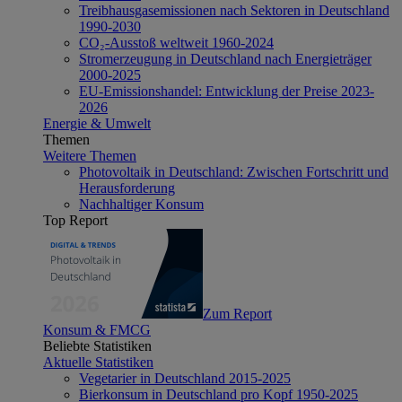
Treibhausgasemissionen nach Sektoren in Deutschland
1990-2030
CO₂-Ausstoß weltweit 1960-2024
Stromerzeugung in Deutschland nach Energieträger
2000-2025
EU-Emissionshandel: Entwicklung der Preise 2023-
2026
Energie & Umwelt
Themen
Weitere Themen
Photovoltaik in Deutschland: Zwischen Fortschritt und
Herausforderung
Nachhaltiger Konsum
Top Report
Zum Report
Konsum & FMCG
Beliebte Statistiken
Aktuelle Statistiken
Vegetarier in Deutschland 2015-2025
Bierkonsum in Deutschland pro Kopf 1950-2025