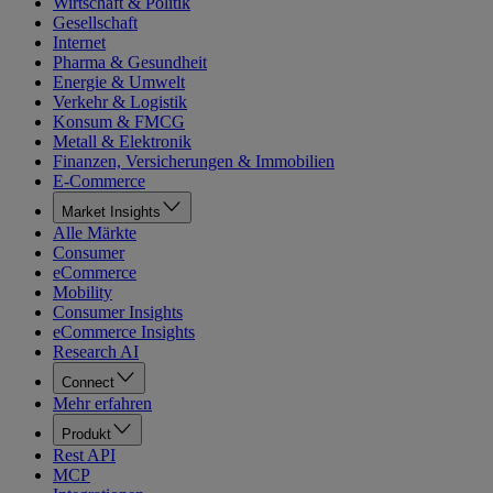
Wirtschaft & Politik
Gesellschaft
Internet
Pharma & Gesundheit
Energie & Umwelt
Verkehr & Logistik
Konsum & FMCG
Metall & Elektronik
Finanzen, Versicherungen & Immobilien
E-Commerce
Market Insights
Alle Märkte
Consumer
eCommerce
Mobility
Consumer Insights
eCommerce Insights
Research AI
Connect
Mehr erfahren
Produkt
Rest API
MCP