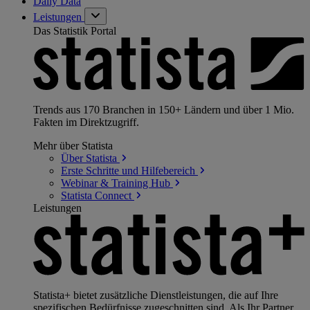
Daily Data
Leistungen
Das Statistik Portal
Trends aus 170 Branchen in 150+ Ländern und über 1 Mio.
Fakten im Direktzugriff.
Mehr über Statista
Über
Statista
Erste Schritte und
Hilfebereich
Webinar & Training
Hub
Statista
Connect
Leistungen
Statista+ bietet zusätzliche Dienstleistungen, die auf Ihre
spezifischen Bedürfnisse zugeschnitten sind. Als Ihr Partner