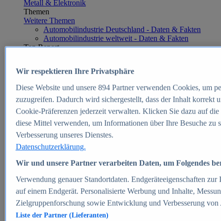
Metall & Elektronik
Themen
Weitere Themen
Automobilindustrie Deutschland - Daten & Fakten
Automobilindustrie weltweit - Daten & Fakten
Top Report
Wir respektieren Ihre Privatsphäre
Diese Website und unsere
894
Partner verwenden Cookies, um pe
Zum Report
zuzugreifen. Dadurch wird sichergestellt, dass der Inhalt korrekt
E-commerce
Cookie-Präferenzen jederzeit verwalten. Klicken Sie dazu auf die
Beliebte Statistiken
diese Mittel verwenden, um Informationen über Ihre Besuche zu s
Aktuelle Statistiken
E-Commerce - Entwicklung des Umsatzes in
Verbesserung unseres Dienstes.
Deutschland 1999-2025
Datenschutzerklärung.
Umsatz von Amazon in Deutschland und weltweit
2010-2025
Wir und unsere Partner verarbeiten Daten, um Folgendes bere
B2C-E-Commerce: Top-50 Online Shops in
Deutschland 2024
Verwendung genauer Standortdaten. Endgeräteeigenschaften zur Id
Marktanteile von Online-Zahlungsverfahren in
auf einem Endgerät. Personalisierte Werbung und Inhalte, Messu
Deutschland 2024
Zielgruppenforschung sowie Entwicklung und Verbesserung von
Umsatzstarke Warengruppen im Online-Handel in
Deutschland 2023-2025
Liste der Partner (Lieferanten)