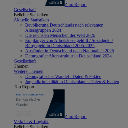
Zum Report
Gesellschaft
Beliebte Statistiken
Aktuelle Statistiken
Bevölkerung Deutschlands nach relevanten
Altersgruppen 2024
Die reichsten Menschen der Welt 2026
Empfänger von Arbeitslosengeld II / Sozialgeld /
Bürgergeld in Deutschland 2005-2025
Ausländer in Deutschland nach Nationalität 2025
Demografie: Altersstruktur in Deutschland 2024
Gesellschaft
Themen
Weitere Themen
Demografischer Wandel - Daten & Fakten
Jugendkriminalität in Deutschland - Daten & Fakten
Top Report
Zum Report
Verkehr & Logistik
Beliebte Statistiken