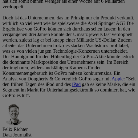
hat sich somit binnen weniger als einer Woche auf 6 Milliarden
verdoppelt.
Doch ist das Unternehmen, das im Prinzip nur ein Produkt verkauft,
wirklich so viel wert wie beispielsweise die Axel Springer AG? Die
Ergebnisse von GoPro können sich durchaus sehen lassen: In den
vergangenen drei Jahren konnte der Umsatz jeweils fast verdoppelt
werden, zuletzt lag er bei knapp einer Milliarde US-Dollar. Zudem
arbeitet das Unternehmen trotz des starken Wachstums profitabel,
was es von vielen jungen Technologie-Konzernen unterscheidet.
Der Hauptgrund für den Höhenflug der GoPro-Aktie könnte jedoch
die dominante Marktposition des Unternehmens sein. Im Bereich
der tragbaren, widerstandsfähigen Kameras für den
Konsumentengebrauch ist GoPro nahezu konkurrenzlos. Ein
Analyst von Dougherty & Co verglich GoPro sogar mit
Apple
: "Seit
den frühen Tagen des iPod und des
iPad
gab es keine Marke, die ein
Segment im Markt für Unterhaltungselektronik so dominiert hat, wie
GoPro es tut".
Felix Richter
Data Journalist