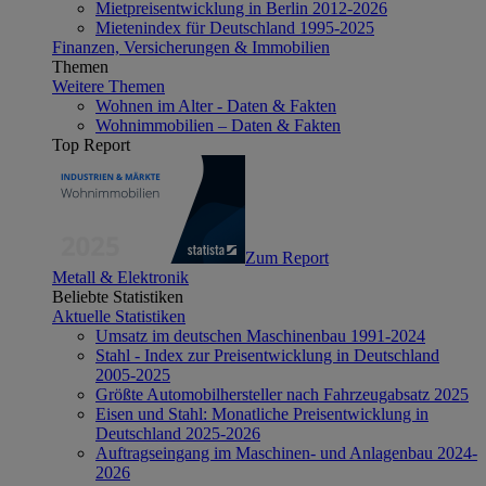
Mietpreisentwicklung in Berlin 2012-2026
Mietenindex für Deutschland 1995-2025
Finanzen, Versicherungen & Immobilien
Themen
Weitere Themen
Wohnen im Alter - Daten & Fakten
Wohnimmobilien – Daten & Fakten
Top Report
Zum Report
Metall & Elektronik
Beliebte Statistiken
Aktuelle Statistiken
Umsatz im deutschen Maschinenbau 1991-2024
Stahl - Index zur Preisentwicklung in Deutschland
2005-2025
Größte Automobilhersteller nach Fahrzeugabsatz 2025
Eisen und Stahl: Monatliche Preisentwicklung in
Deutschland 2025-2026
Auftragseingang im Maschinen- und Anlagenbau 2024-
2026