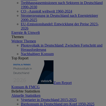
Treibhausgasemissionen nach Sektoren in Deutschland
1990-2030
CO₂-Ausstoß weltweit 1960-2024
Stromerzeugung in Deutschland nach Energieträger
2000-2025
EU-Emissionshandel: Entwicklung der Preise 2023-
2026
Energie & Umwelt
Themen
Weitere Themen
Photovoltaik in Deutschland: Zwischen Fortschritt und
Herausforderung
Nachhaltiger Konsum
Top Report
Zum Report
Konsum & FMCG
Beliebte Statistiken
Aktuelle Statistiken
Vegetarier in Deutschland 2015-2025
Bierkonsum in Deutschland pro Kopf 1950-2025