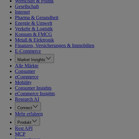
Wirtschaft & Politik
Gesellschaft
Internet
Pharma & Gesundheit
Energie & Umwelt
Verkehr & Logistik
Konsum & FMCG
Metall & Elektronik
Finanzen, Versicherungen & Immobilien
E-Commerce
Market Insights
Alle Märkte
Consumer
eCommerce
Mobility
Consumer Insights
eCommerce Insights
Research AI
Connect
Mehr erfahren
Produkt
Rest API
MCP