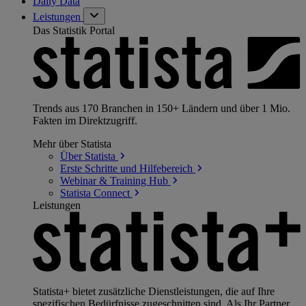
Daily Data
Leistungen
Das Statistik Portal
Trends aus 170 Branchen in 150+ Ländern und über 1 Mio.
Fakten im Direktzugriff.
Mehr über Statista
Über
Statista
Erste Schritte und
Hilfebereich
Webinar & Training
Hub
Statista
Connect
Leistungen
Statista+ bietet zusätzliche Dienstleistungen, die auf Ihre
spezifischen Bedürfnisse zugeschnitten sind. Als Ihr Partner