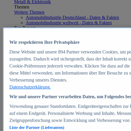
Metall & Elektronik
Themen
Weitere Themen
Automobilindustrie Deutschland - Daten & Fakten
Automobilindustrie weltweit - Daten & Fakten
Top Report
Wir respektieren Ihre Privatsphäre
Diese Website und unsere
894
Partner verwenden Cookies, um pe
Zum Report
zuzugreifen. Dadurch wird sichergestellt, dass der Inhalt korrekt
E-commerce
Cookie-Präferenzen jederzeit verwalten. Klicken Sie dazu auf die
Beliebte Statistiken
diese Mittel verwenden, um Informationen über Ihre Besuche zu s
Aktuelle Statistiken
E-Commerce - Entwicklung des Umsatzes in
Verbesserung unseres Dienstes.
Deutschland 1999-2025
Datenschutzerklärung.
Umsatz von Amazon in Deutschland und weltweit
2010-2025
Wir und unsere Partner verarbeiten Daten, um Folgendes bere
B2C-E-Commerce: Top-50 Online Shops in
Deutschland 2024
Verwendung genauer Standortdaten. Endgeräteeigenschaften zur Id
Marktanteile von Online-Zahlungsverfahren in
auf einem Endgerät. Personalisierte Werbung und Inhalte, Messu
Deutschland 2024
Zielgruppenforschung sowie Entwicklung und Verbesserung von
Umsatzstarke Warengruppen im Online-Handel in
Deutschland 2023-2025
Liste der Partner (Lieferanten)