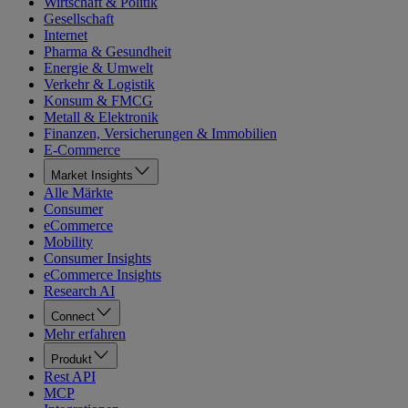
Wirtschaft & Politik
Gesellschaft
Internet
Pharma & Gesundheit
Energie & Umwelt
Verkehr & Logistik
Konsum & FMCG
Metall & Elektronik
Finanzen, Versicherungen & Immobilien
E-Commerce
Market Insights
Alle Märkte
Consumer
eCommerce
Mobility
Consumer Insights
eCommerce Insights
Research AI
Connect
Mehr erfahren
Produkt
Rest API
MCP