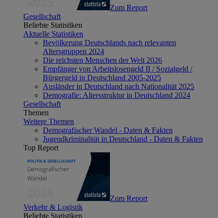
Zum Report
Gesellschaft
Beliebte Statistiken
Aktuelle Statistiken
Bevölkerung Deutschlands nach relevanten
Altersgruppen 2024
Die reichsten Menschen der Welt 2026
Empfänger von Arbeitslosengeld II / Sozialgeld /
Bürgergeld in Deutschland 2005-2025
Ausländer in Deutschland nach Nationalität 2025
Demografie: Altersstruktur in Deutschland 2024
Gesellschaft
Themen
Weitere Themen
Demografischer Wandel - Daten & Fakten
Jugendkriminalität in Deutschland - Daten & Fakten
Top Report
Zum Report
Verkehr & Logistik
Beliebte Statistiken