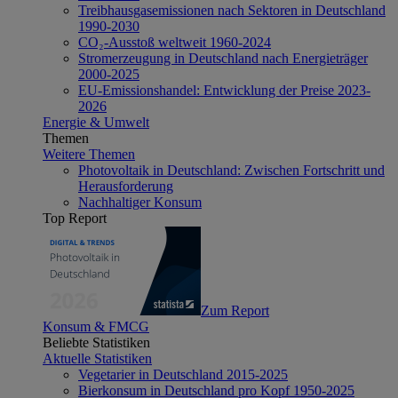
Treibhausgasemissionen nach Sektoren in Deutschland
1990-2030
CO₂-Ausstoß weltweit 1960-2024
Stromerzeugung in Deutschland nach Energieträger
2000-2025
EU-Emissionshandel: Entwicklung der Preise 2023-
2026
Energie & Umwelt
Themen
Weitere Themen
Photovoltaik in Deutschland: Zwischen Fortschritt und
Herausforderung
Nachhaltiger Konsum
Top Report
Zum Report
Konsum & FMCG
Beliebte Statistiken
Aktuelle Statistiken
Vegetarier in Deutschland 2015-2025
Bierkonsum in Deutschland pro Kopf 1950-2025