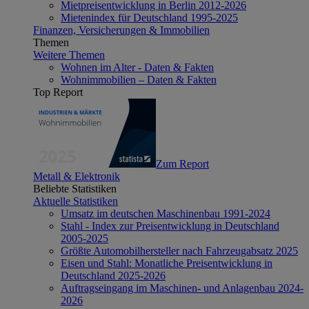
Mietpreisentwicklung in Berlin 2012-2026
Mietenindex für Deutschland 1995-2025
Finanzen, Versicherungen & Immobilien
Themen
Weitere Themen
Wohnen im Alter - Daten & Fakten
Wohnimmobilien – Daten & Fakten
Top Report
Zum Report
Metall & Elektronik
Beliebte Statistiken
Aktuelle Statistiken
Umsatz im deutschen Maschinenbau 1991-2024
Stahl - Index zur Preisentwicklung in Deutschland
2005-2025
Größte Automobilhersteller nach Fahrzeugabsatz 2025
Eisen und Stahl: Monatliche Preisentwicklung in
Deutschland 2025-2026
Auftragseingang im Maschinen- und Anlagenbau 2024-
2026