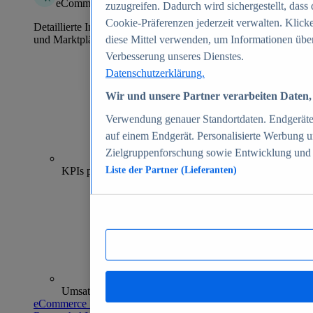
eCommerce Insights
zuzugreifen. Dadurch wird sichergestellt, dass 
Cookie-Präferenzen jederzeit verwalten. Klick
Detaillierte Informationen zu mehr als 39.000 Online-Shops
und Marktplätzen
diese Mittel verwenden, um Informationen über
Verbesserung unseres Dienstes.
Datenschutzerklärung.
Wir und unsere Partner verarbeiten Daten, 
Verwendung genauer Standortdaten. Endgeräteei
auf einem Endgerät. Personalisierte Werbung 
Zielgruppenforschung sowie Entwicklung und
70+
KPIs pro Shop
Liste der Partner (Lieferanten)
Umsatzanalysen und -prognosen
eCommerce Insights entdecken