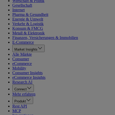
Wirtschaft & Politik
Gesellschaft
Internet
Pharma & Gesundheit
Energie & Umwelt
Verkehr & Logistik
Konsum & FMCG
Metall & Elektronik
Finanzen, Versicherungen & Immobilien
E-Commerce
Market Insights
Alle Märkte
Consumer
eCommerce
Mobility
Consumer Insights
eCommerce Insights
Research AI
Connect
Mehr erfahren
Produkt
Rest API
MCP