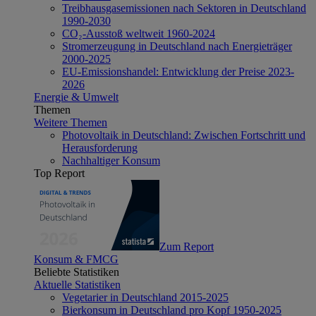
Treibhausgasemissionen nach Sektoren in Deutschland
1990-2030
CO₂-Ausstoß weltweit 1960-2024
Stromerzeugung in Deutschland nach Energieträger
2000-2025
EU-Emissionshandel: Entwicklung der Preise 2023-
2026
Energie & Umwelt
Themen
Weitere Themen
Photovoltaik in Deutschland: Zwischen Fortschritt und
Herausforderung
Nachhaltiger Konsum
Top Report
Zum Report
Konsum & FMCG
Beliebte Statistiken
Aktuelle Statistiken
Vegetarier in Deutschland 2015-2025
Bierkonsum in Deutschland pro Kopf 1950-2025