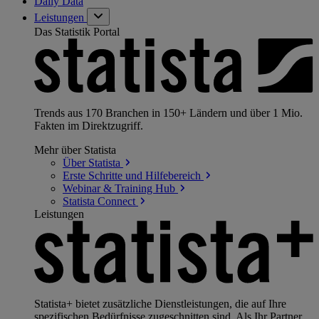
Daily Data
Leistungen
Das Statistik Portal
Trends aus 170 Branchen in 150+ Ländern und über 1 Mio.
Fakten im Direktzugriff.
Mehr über Statista
Über
Statista
Erste Schritte und
Hilfebereich
Webinar & Training
Hub
Statista
Connect
Leistungen
Statista+ bietet zusätzliche Dienstleistungen, die auf Ihre
spezifischen Bedürfnisse zugeschnitten sind. Als Ihr Partner