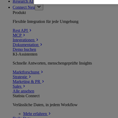
Research AI
Connect
Neu
Produkt
Flexible Integration für jede Umgebung
Rest API
MCP
Integrationen
Dokumentation
Demo buchen
KI-Assistenten
Schnelle Antworten, menschengeprüfte Insights
Marktforschung
Strategie
Marketing & PR
Sales
Alle ansehen
Statista Connect
Verlässliche Daten, in jedem Workflow
Mehr
erfahren