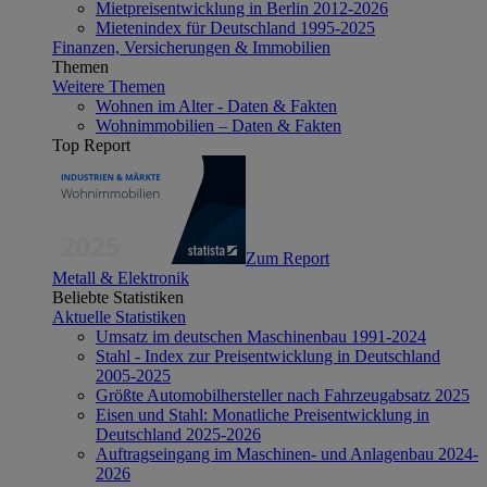
Mietpreisentwicklung in Berlin 2012-2026
Mietenindex für Deutschland 1995-2025
Finanzen, Versicherungen & Immobilien
Themen
Weitere Themen
Wohnen im Alter - Daten & Fakten
Wohnimmobilien – Daten & Fakten
Top Report
Zum Report
Metall & Elektronik
Beliebte Statistiken
Aktuelle Statistiken
Umsatz im deutschen Maschinenbau 1991-2024
Stahl - Index zur Preisentwicklung in Deutschland
2005-2025
Größte Automobilhersteller nach Fahrzeugabsatz 2025
Eisen und Stahl: Monatliche Preisentwicklung in
Deutschland 2025-2026
Auftragseingang im Maschinen- und Anlagenbau 2024-
2026