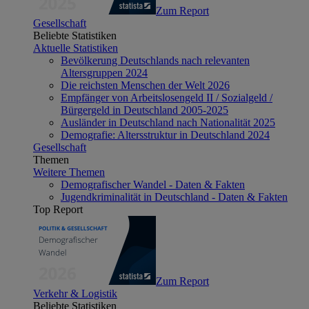
Zum Report
Gesellschaft
Beliebte Statistiken
Aktuelle Statistiken
Bevölkerung Deutschlands nach relevanten
Altersgruppen 2024
Die reichsten Menschen der Welt 2026
Empfänger von Arbeitslosengeld II / Sozialgeld /
Bürgergeld in Deutschland 2005-2025
Ausländer in Deutschland nach Nationalität 2025
Demografie: Altersstruktur in Deutschland 2024
Gesellschaft
Themen
Weitere Themen
Demografischer Wandel - Daten & Fakten
Jugendkriminalität in Deutschland - Daten & Fakten
Top Report
Zum Report
Verkehr & Logistik
Beliebte Statistiken