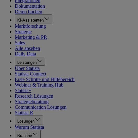
Integrationen
Dokumentation
Demo buchen
KI-Assistenten
Marktforschung
Strategie
Marketing & PR
Sales
Alle ansehen
Daily Data
Leistungen
Über Statista
Statista Connect
Erste Schritte und Hilfebereich
Webinar & Training Hub
Statista+
Research Lösungen
Strategieberatung
Communication Lösungen
Statista R
Lösungen
Warum Statista
Branche