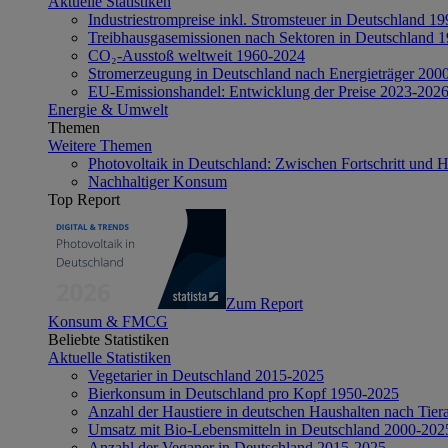
Aktuelle Statistiken
Industriestrompreise inkl. Stromsteuer in Deutschland 1
Treibhausgasemissionen nach Sektoren in Deutschland 
CO₂-Ausstoß weltweit 1960-2024
Stromerzeugung in Deutschland nach Energieträger 200
EU-Emissionshandel: Entwicklung der Preise 2023-202
Energie & Umwelt
Themen
Weitere Themen
Photovoltaik in Deutschland: Zwischen Fortschritt und 
Nachhaltiger Konsum
Top Report
Zum Report
Konsum & FMCG
Beliebte Statistiken
Aktuelle Statistiken
Vegetarier in Deutschland 2015-2025
Bierkonsum in Deutschland pro Kopf 1950-2025
Anzahl der Haustiere in deutschen Haushalten nach Tier
Umsatz mit Bio-Lebensmitteln in Deutschland 2000-202
Anzahl der Veganer in Deutschland 2015-2025