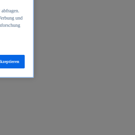
 abfragen.
 Werbung und
nforschung
akzeptieren