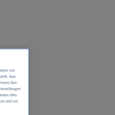
Daten wie
ellt, dass
können Ihre
einstellungen
ionen über
ken und zur