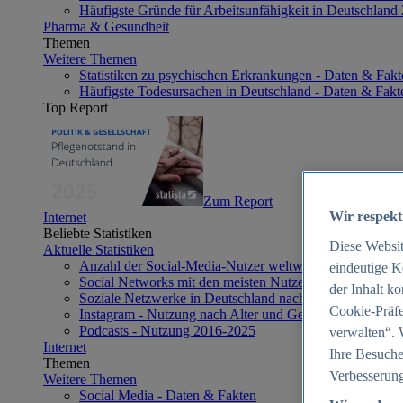
Häufigste Gründe für Arbeitsunfähigkeit in Deutschland
Pharma & Gesundheit
Themen
Weitere Themen
Statistiken zu psychischen Erkrankungen - Daten & Fakt
Häufigste Todesursachen in Deutschland - Daten & Fakt
Top Report
Zum Report
Wir respekt
Internet
Beliebte Statistiken
Diese Websi
Aktuelle Statistiken
Anzahl der Social-Media-Nutzer weltweit 2012-2025
eindeutige K
Social Networks mit den meisten Nutzern weltweit 2025
der Inhalt k
Soziale Netzwerke in Deutschland nach Generationen 2
Cookie-Präfe
Instagram - Nutzung nach Alter und Geschlecht in Deut
Podcasts - Nutzung 2016-2025
verwalten“. 
Internet
Ihre Besuche
Themen
Verbesserung
Weitere Themen
Social Media - Daten & Fakten