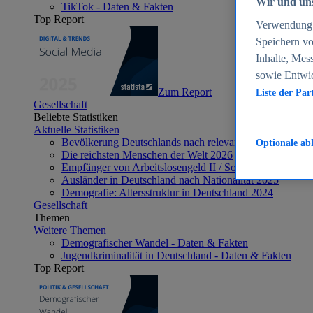
Wir und uns
TikTok - Daten & Fakten
Top Report
Verwendung g
Speichern vo
Inhalte, Mes
sowie Entwi
Zum Report
Liste der Par
Gesellschaft
Beliebte Statistiken
Aktuelle Statistiken
Bevölkerung Deutschlands nach relevanten Altersgrupp
Optionale ab
Die reichsten Menschen der Welt 2026
Empfänger von Arbeitslosengeld II / Sozialgeld / Bürge
Ausländer in Deutschland nach Nationalität 2025
Demografie: Altersstruktur in Deutschland 2024
Gesellschaft
Themen
Weitere Themen
Demografischer Wandel - Daten & Fakten
Jugendkriminalität in Deutschland - Daten & Fakten
Top Report