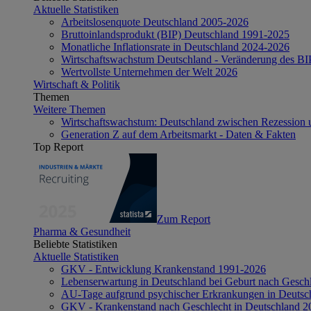
Aktuelle Statistiken
Arbeitslosenquote Deutschland 2005-2026
Bruttoinlandsprodukt (BIP) Deutschland 1991-2025
Monatliche Inflationsrate in Deutschland 2024-2026
Wirtschaftswachstum Deutschland - Veränderung des B
Wertvollste Unternehmen der Welt 2026
Wirtschaft & Politik
Themen
Weitere Themen
Wirtschaftswachstum: Deutschland zwischen Rezession 
Generation Z auf dem Arbeitsmarkt - Daten & Fakten
Top Report
Zum Report
Pharma & Gesundheit
Beliebte Statistiken
Aktuelle Statistiken
GKV - Entwicklung Krankenstand 1991-2026
Lebenserwartung in Deutschland bei Geburt nach Gesch
AU-Tage aufgrund psychischer Erkrankungen in Deutsc
GKV - Krankenstand nach Geschlecht in Deutschland 