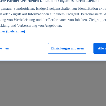
ere Partner verarbeiten Daten, um Folgendes bereitzustellen:
enauer Standortdaten. Endgeräteeigenschaften zur Identifikation aktiv
n oder Zugriff auf Informationen auf einem Endgerät. Personalisierte
sung von Werbeleistung und der Performance von Inhalten, Zielgruppe
cklung und Verbesserung von Angeboten.
tner (Lieferanten)
en 2024
lehnen
Einstellungen anpassen
Alle 
rgeld in Deutschland 2005-2025