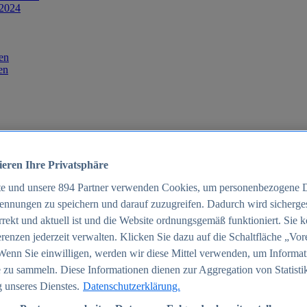
 2024
en
en
ieren Ihre Privatsphäre
te und unsere
894
Partner verwenden Cookies, um personenbezogene 
ennungen zu speichern und darauf zuzugreifen. Dadurch wird sichergest
orrekt und aktuell ist und die Website ordnungsgemäß funktioniert. Sie 
025
renzen jederzeit verwalten. Klicken Sie dazu auf die Schaltfläche „Vor
schland 2025
Wenn Sie einwilligen, werden wir diese Mittel verwenden, um Informat
 zu sammeln. Diese Informationen dienen zur Aggregation von Statisti
 unseres Dienstes.
Datenschutzerklärung.