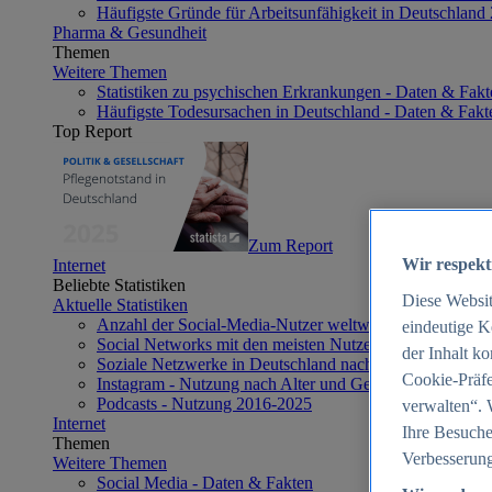
Häufigste Gründe für Arbeitsunfähigkeit in Deutschland
Pharma & Gesundheit
Themen
Weitere Themen
Statistiken zu psychischen Erkrankungen - Daten & Fakt
Häufigste Todesursachen in Deutschland - Daten & Fakt
Top Report
Zum Report
Wir respekt
Internet
Beliebte Statistiken
Diese Websi
Aktuelle Statistiken
Anzahl der Social-Media-Nutzer weltweit 2012-2025
eindeutige K
Social Networks mit den meisten Nutzern weltweit 2025
der Inhalt k
Soziale Netzwerke in Deutschland nach Generationen 2
Cookie-Präfe
Instagram - Nutzung nach Alter und Geschlecht in Deut
Podcasts - Nutzung 2016-2025
verwalten“. 
Internet
Ihre Besuche
Themen
Verbesserung
Weitere Themen
Social Media - Daten & Fakten