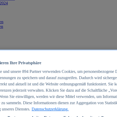
 2024
en
en
ieren Ihre Privatsphäre
te und unsere
894
Partner verwenden Cookies, um personenbezogene 
ennungen zu speichern und darauf zuzugreifen. Dadurch wird sichergest
orrekt und aktuell ist und die Website ordnungsgemäß funktioniert. Sie 
025
renzen jederzeit verwalten. Klicken Sie dazu auf die Schaltfläche „Vor
schland 2025
Wenn Sie einwilligen, werden wir diese Mittel verwenden, um Informat
 zu sammeln. Diese Informationen dienen zur Aggregation von Statisti
 unseres Dienstes.
Datenschutzerklärung.