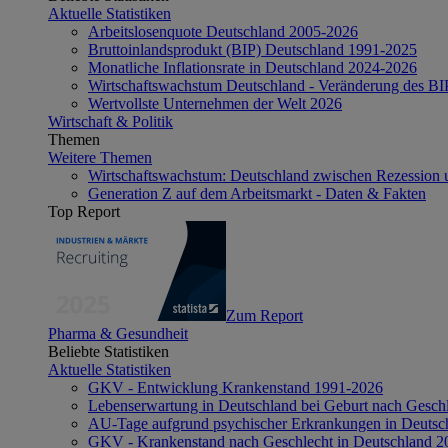
Aktuelle Statistiken
Arbeitslosenquote Deutschland 2005-2026
Bruttoinlandsprodukt (BIP) Deutschland 1991-2025
Monatliche Inflationsrate in Deutschland 2024-2026
Wirtschaftswachstum Deutschland - Veränderung des B
Wertvollste Unternehmen der Welt 2026
Wirtschaft & Politik
Themen
Weitere Themen
Wirtschaftswachstum: Deutschland zwischen Rezession 
Generation Z auf dem Arbeitsmarkt - Daten & Fakten
Top Report
Zum Report
Pharma & Gesundheit
Beliebte Statistiken
Aktuelle Statistiken
GKV - Entwicklung Krankenstand 1991-2026
Lebenserwartung in Deutschland bei Geburt nach Gesch
AU-Tage aufgrund psychischer Erkrankungen in Deutsc
GKV - Krankenstand nach Geschlecht in Deutschland 