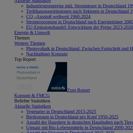
Aktuelle Statistiken
Industriestrompreise inkl. Stromsteuer in Deutschland 1
Treibhausgasemissionen nach Sektoren in Deutschland 
CO₂-Ausstoß weltweit 1960-2024
Stromerzeugung in Deutschland nach Energieträger 200
EU-Emissionshandel: Entwicklung der Preise 2023-202
Energie & Umwelt
Themen
Weitere Themen
Photovoltaik in Deutschland: Zwischen Fortschritt und 
Nachhaltiger Konsum
Top Report
Zum Report
Konsum & FMCG
Beliebte Statistiken
Aktuelle Statistiken
Vegetarier in Deutschland 2015-2025
Bierkonsum in Deutschland pro Kopf 1950-2025
Anzahl der Haustiere in deutschen Haushalten nach Tier
Umsatz mit Bio-Lebensmitteln in Deutschland 2000-202
Anzahl der Veganer in Deutschland 2015-2025