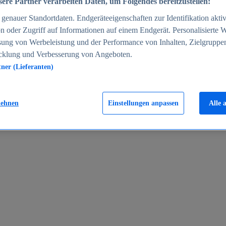
ere Partner verarbeiten Daten, um Folgendes bereitzustellen:
enauer Standortdaten. Endgeräteeigenschaften zur Identifikation aktiv
n oder Zugriff auf Informationen auf einem Endgerät. Personalisierte
sung von Werbeleistung und der Performance von Inhalten, Zielgruppe
cklung und Verbesserung von Angeboten.
tner (Lieferanten)
en 2024
lehnen
Einstellungen anpassen
Alle 
rgeld in Deutschland 2005-2025