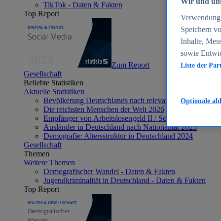
Wir und uns
TikTok - Daten & Fakten
Top Report
Verwendung g
Speichern vo
Inhalte, Mes
sowie Entwi
Zum Report
Liste der Par
Gesellschaft
Beliebte Statistiken
Aktuelle Statistiken
Bevölkerung Deutschlands nach relevanten Altersgrupp
Optionale ab
Die reichsten Menschen der Welt 2026
Empfänger von Arbeitslosengeld II / Sozialgeld / Bürge
Ausländer in Deutschland nach Nationalität 2025
Demografie: Altersstruktur in Deutschland 2024
Gesellschaft
Themen
Weitere Themen
Demografischer Wandel - Daten & Fakten
Jugendkriminalität in Deutschland - Daten & Fakten
Top Report