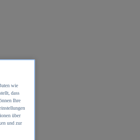
Daten wie
ellt, dass
können Ihre
einstellungen
ionen über
ken und zur