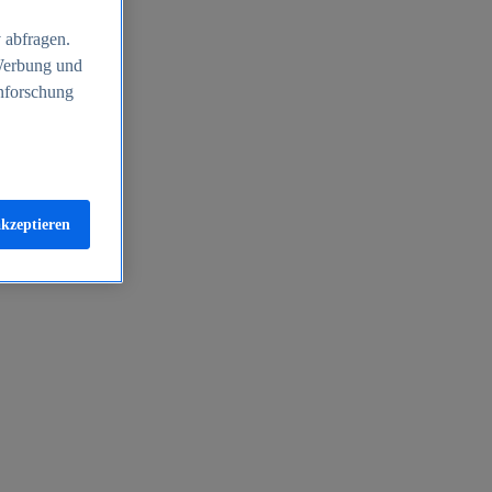
 abfragen.
 Werbung und
nforschung
akzeptieren