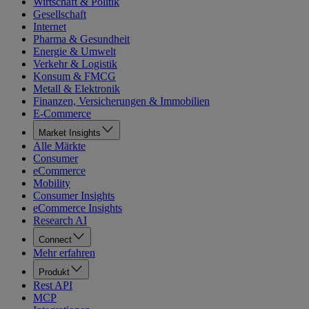
Wirtschaft & Politik
Gesellschaft
Internet
Pharma & Gesundheit
Energie & Umwelt
Verkehr & Logistik
Konsum & FMCG
Metall & Elektronik
Finanzen, Versicherungen & Immobilien
E-Commerce
Market Insights
Alle Märkte
Consumer
eCommerce
Mobility
Consumer Insights
eCommerce Insights
Research AI
Connect
Mehr erfahren
Produkt
Rest API
MCP