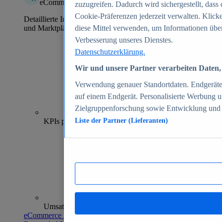
eCommerce Insights
zuzugreifen. Dadurch wird sichergestellt, dass 
Cookie-Präferenzen jederzeit verwalten. Klick
Detaillierte Informationen zu mehr als 39.000 Online-Shops
und Marktplätzen
diese Mittel verwenden, um Informationen über
Verbesserung unseres Dienstes.
Datenschutzerklärung.
Wir und unsere Partner verarbeiten Daten, 
Verwendung genauer Standortdaten. Endgeräteei
auf einem Endgerät. Personalisierte Werbung 
Zielgruppenforschung sowie Entwicklung und
70+
KPIs pro Shop
Liste der Partner (Lieferanten)
Umsatzanalysen und -prognosen
eCommerce Insights entdecken