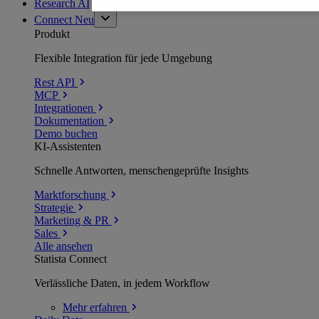
Research AI
Connect
Neu
Produkt
Flexible Integration für jede Umgebung
Rest API
MCP
Integrationen
Dokumentation
Demo buchen
KI-Assistenten
Schnelle Antworten, menschengeprüfte Insights
Marktforschung
Strategie
Marketing & PR
Sales
Alle ansehen
Statista Connect
Verlässliche Daten, in jedem Workflow
Mehr
erfahren