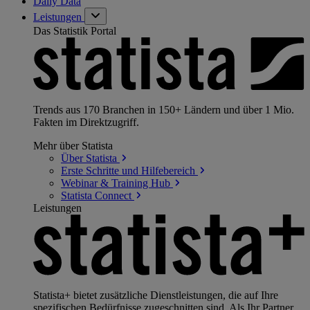
Daily Data
Leistungen
Das Statistik Portal
Trends aus 170 Branchen in 150+ Ländern und über 1 Mio.
Fakten im Direktzugriff.
Mehr über Statista
Über
Statista
Erste Schritte und
Hilfebereich
Webinar & Training
Hub
Statista
Connect
Leistungen
Statista+ bietet zusätzliche Dienstleistungen, die auf Ihre
spezifischen Bedürfnisse zugeschnitten sind. Als Ihr Partner