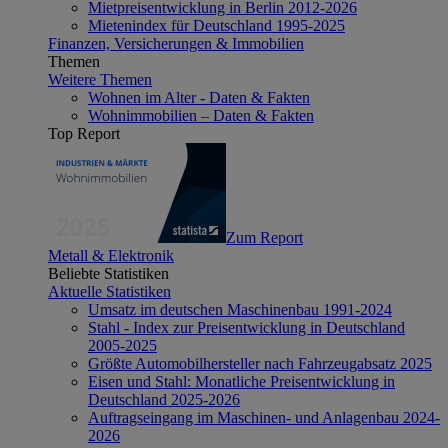
Mietpreisentwicklung in Berlin 2012-2026
Mietenindex für Deutschland 1995-2025
Finanzen, Versicherungen & Immobilien
Themen
Weitere Themen
Wohnen im Alter - Daten & Fakten
Wohnimmobilien – Daten & Fakten
Top Report
Zum Report
Metall & Elektronik
Beliebte Statistiken
Aktuelle Statistiken
Umsatz im deutschen Maschinenbau 1991-2024
Stahl - Index zur Preisentwicklung in Deutschland
2005-2025
Größte Automobilhersteller nach Fahrzeugabsatz 2025
Eisen und Stahl: Monatliche Preisentwicklung in
Deutschland 2025-2026
Auftragseingang im Maschinen- und Anlagenbau 2024-
2026