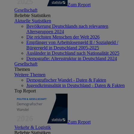
Zum Report
Gesellschaft
Beliebte Statistiken
Aktuelle Statistiken
Bevölkerung Deutschlands nach relevanten
Altersgruppen 2024
Die reichsten Menschen der Welt 2026
Empfänger von Arbeitslosengeld II / Sozialgeld /
Bürgergeld in Deutschland 2005-2025
Ausländer in Deutschland nach Nationalität 2025
Demografie: Altersstruktur in Deutschland 2024
Gesellschaft
Themen
Weitere Themen
Demografischer Wandel - Daten & Fakten
Jugendkriminalität in Deutschland - Daten & Fakten
Top Report
Zum Report
Verkehr & Logistik
Beliebte Statistiken