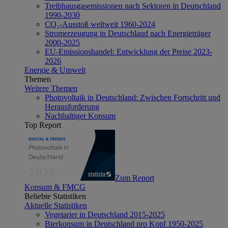
Treibhausgasemissionen nach Sektoren in Deutschland
1990-2030
CO₂-Ausstoß weltweit 1960-2024
Stromerzeugung in Deutschland nach Energieträger
2000-2025
EU-Emissionshandel: Entwicklung der Preise 2023-
2026
Energie & Umwelt
Themen
Weitere Themen
Photovoltaik in Deutschland: Zwischen Fortschritt und
Herausforderung
Nachhaltiger Konsum
Top Report
Zum Report
Konsum & FMCG
Beliebte Statistiken
Aktuelle Statistiken
Vegetarier in Deutschland 2015-2025
Bierkonsum in Deutschland pro Kopf 1950-2025