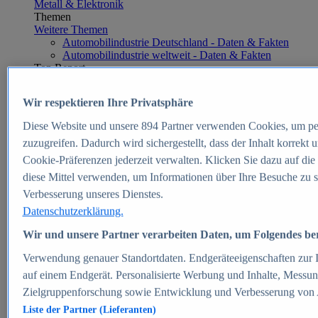
Metall & Elektronik
Themen
Weitere Themen
Automobilindustrie Deutschland - Daten & Fakten
Automobilindustrie weltweit - Daten & Fakten
Top Report
Wir respektieren Ihre Privatsphäre
Diese Website und unsere
894
Partner verwenden Cookies, um pe
Zum Report
zuzugreifen. Dadurch wird sichergestellt, dass der Inhalt korrekt
E-commerce
Cookie-Präferenzen jederzeit verwalten. Klicken Sie dazu auf die
Beliebte Statistiken
diese Mittel verwenden, um Informationen über Ihre Besuche zu s
Aktuelle Statistiken
E-Commerce - Entwicklung des Umsatzes in
Verbesserung unseres Dienstes.
Deutschland 1999-2025
Datenschutzerklärung.
Umsatz von Amazon in Deutschland und weltweit
2010-2025
Wir und unsere Partner verarbeiten Daten, um Folgendes bere
B2C-E-Commerce: Top-50 Online Shops in
Deutschland 2024
Verwendung genauer Standortdaten. Endgeräteeigenschaften zur Id
Marktanteile von Online-Zahlungsverfahren in
auf einem Endgerät. Personalisierte Werbung und Inhalte, Messu
Deutschland 2024
Zielgruppenforschung sowie Entwicklung und Verbesserung von
Umsatzstarke Warengruppen im Online-Handel in
Deutschland 2023-2025
Liste der Partner (Lieferanten)