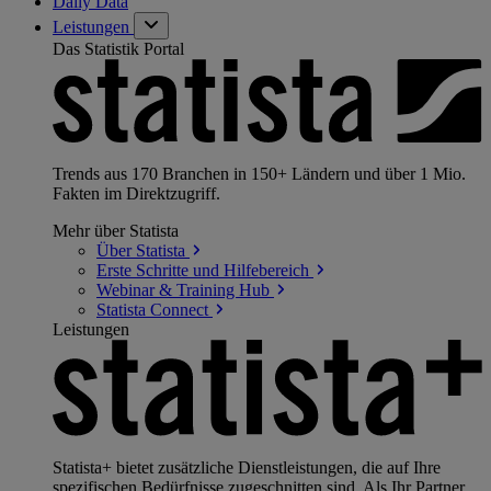
Daily Data
Leistungen
Das Statistik Portal
Trends aus 170 Branchen in 150+ Ländern und über 1 Mio.
Fakten im Direktzugriff.
Mehr über Statista
Über
Statista
Erste Schritte und
Hilfebereich
Webinar & Training
Hub
Statista
Connect
Leistungen
Statista+ bietet zusätzliche Dienstleistungen, die auf Ihre
spezifischen Bedürfnisse zugeschnitten sind. Als Ihr Partner