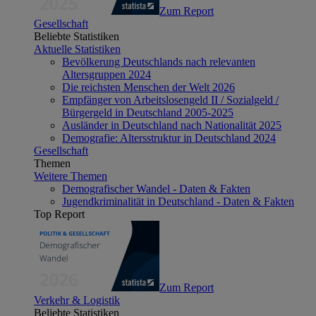
Zum Report
Gesellschaft
Beliebte Statistiken
Aktuelle Statistiken
Bevölkerung Deutschlands nach relevanten
Altersgruppen 2024
Die reichsten Menschen der Welt 2026
Empfänger von Arbeitslosengeld II / Sozialgeld /
Bürgergeld in Deutschland 2005-2025
Ausländer in Deutschland nach Nationalität 2025
Demografie: Altersstruktur in Deutschland 2024
Gesellschaft
Themen
Weitere Themen
Demografischer Wandel - Daten & Fakten
Jugendkriminalität in Deutschland - Daten & Fakten
Top Report
Zum Report
Verkehr & Logistik
Beliebte Statistiken