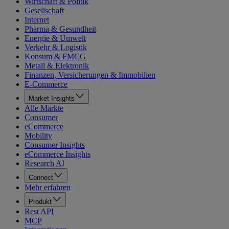
Wirtschaft & Politik
Gesellschaft
Internet
Pharma & Gesundheit
Energie & Umwelt
Verkehr & Logistik
Konsum & FMCG
Metall & Elektronik
Finanzen, Versicherungen & Immobilien
E-Commerce
Market Insights
Alle Märkte
Consumer
eCommerce
Mobility
Consumer Insights
eCommerce Insights
Research AI
Connect
Mehr erfahren
Produkt
Rest API
MCP