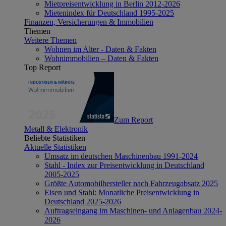
Mietpreisentwicklung in Berlin 2012-2026
Mietenindex für Deutschland 1995-2025
Finanzen, Versicherungen & Immobilien
Themen
Weitere Themen
Wohnen im Alter - Daten & Fakten
Wohnimmobilien – Daten & Fakten
Top Report
Zum Report
Metall & Elektronik
Beliebte Statistiken
Aktuelle Statistiken
Umsatz im deutschen Maschinenbau 1991-2024
Stahl - Index zur Preisentwicklung in Deutschland
2005-2025
Größte Automobilhersteller nach Fahrzeugabsatz 2025
Eisen und Stahl: Monatliche Preisentwicklung in
Deutschland 2025-2026
Auftragseingang im Maschinen- und Anlagenbau 2024-
2026