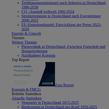
Treibhausgasemissionen nach Sektoren in Deutschland
1990-2030
CO₂-Ausstoß weltweit 1960-2024
Stromerzeugung in Deutschland nach Energieträger
2000-2025
EU-Emissionshandel: Entwicklung der Preise 2023-
2026
Energie & Umwelt
Themen
Weitere Themen
Photovoltaik in Deutschland: Zwischen Fortschritt und
Herausforderung
Nachhaltiger Konsum
Top Report
Zum Report
Konsum & FMCG
Beliebte Statistiken
Aktuelle Statistiken
Vegetarier in Deutschland 2015-2025
Bierkonsum in Deutschland pro Kopf 1950-2025