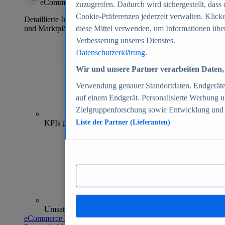
eCommerce Insights
zuzugreifen. Dadurch wird sichergestellt, dass 
Cookie-Präferenzen jederzeit verwalten. Klick
Detaillierte Informationen zu mehr als 39.000 Online-Shops
und Marktplätzen
diese Mittel verwenden, um Informationen über
Verbesserung unseres Dienstes.
Datenschutzerklärung.
Wir und unsere Partner verarbeiten Daten, 
Verwendung genauer Standortdaten. Endgeräteei
auf einem Endgerät. Personalisierte Werbung 
Zielgruppenforschung sowie Entwicklung und
70+
KPIs pro Shop
Liste der Partner (Lieferanten)
Umsatzanalysen und -prognosen
eCommerce Insights entdecken