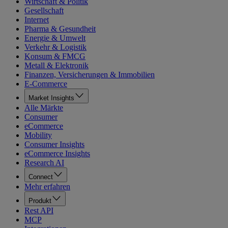
Wirtschaft & Politik
Gesellschaft
Internet
Pharma & Gesundheit
Energie & Umwelt
Verkehr & Logistik
Konsum & FMCG
Metall & Elektronik
Finanzen, Versicherungen & Immobilien
E-Commerce
Market Insights
Alle Märkte
Consumer
eCommerce
Mobility
Consumer Insights
eCommerce Insights
Research AI
Connect
Mehr erfahren
Produkt
Rest API
MCP