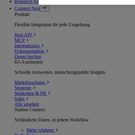
Research AI
Connect
Neu
Produkt
Flexible Integration für jede Umgebung
Rest API
MCP
Integrationen
Dokumentation
Demo buchen
KI-Assistenten
Schnelle Antworten, menschengeprüfte Insights
Marktforschung
Strategie
Marketing & PR
Sales
Alle ansehen
Statista Connect
Verlässliche Daten, in jedem Workflow
Mehr
erfahren