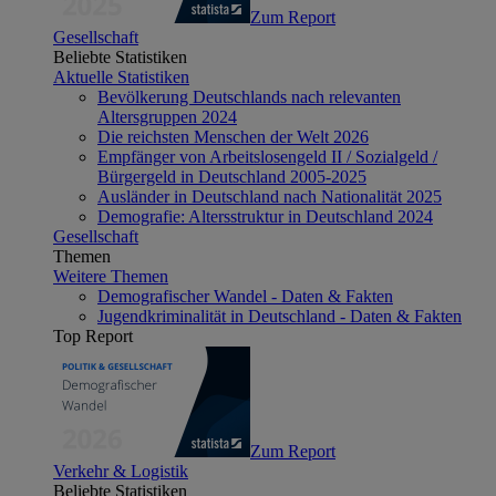
Zum Report
Gesellschaft
Beliebte Statistiken
Aktuelle Statistiken
Bevölkerung Deutschlands nach relevanten
Altersgruppen 2024
Die reichsten Menschen der Welt 2026
Empfänger von Arbeitslosengeld II / Sozialgeld /
Bürgergeld in Deutschland 2005-2025
Ausländer in Deutschland nach Nationalität 2025
Demografie: Altersstruktur in Deutschland 2024
Gesellschaft
Themen
Weitere Themen
Demografischer Wandel - Daten & Fakten
Jugendkriminalität in Deutschland - Daten & Fakten
Top Report
Zum Report
Verkehr & Logistik
Beliebte Statistiken