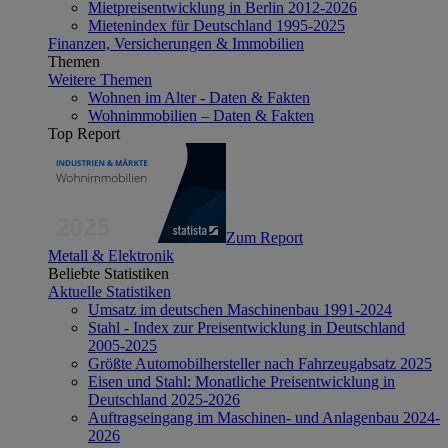
Mietpreisentwicklung in Berlin 2012-2026
Mietenindex für Deutschland 1995-2025
Finanzen, Versicherungen & Immobilien
Themen
Weitere Themen
Wohnen im Alter - Daten & Fakten
Wohnimmobilien – Daten & Fakten
Top Report
Zum Report
Metall & Elektronik
Beliebte Statistiken
Aktuelle Statistiken
Umsatz im deutschen Maschinenbau 1991-2024
Stahl - Index zur Preisentwicklung in Deutschland
2005-2025
Größte Automobilhersteller nach Fahrzeugabsatz 2025
Eisen und Stahl: Monatliche Preisentwicklung in
Deutschland 2025-2026
Auftragseingang im Maschinen- und Anlagenbau 2024-
2026