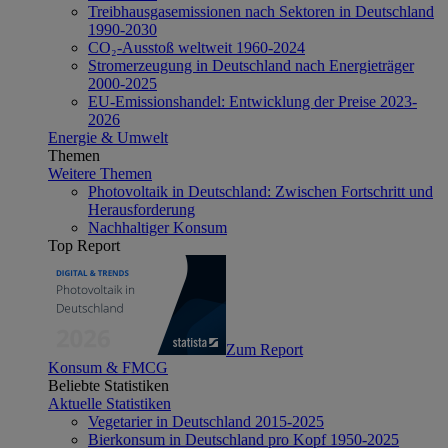
Treibhausgasemissionen nach Sektoren in Deutschland
1990-2030
CO₂-Ausstoß weltweit 1960-2024
Stromerzeugung in Deutschland nach Energieträger
2000-2025
EU-Emissionshandel: Entwicklung der Preise 2023-
2026
Energie & Umwelt
Themen
Weitere Themen
Photovoltaik in Deutschland: Zwischen Fortschritt und
Herausforderung
Nachhaltiger Konsum
Top Report
Zum Report
Konsum & FMCG
Beliebte Statistiken
Aktuelle Statistiken
Vegetarier in Deutschland 2015-2025
Bierkonsum in Deutschland pro Kopf 1950-2025