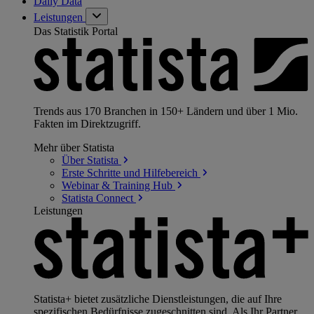
Daily Data
Leistungen
Das Statistik Portal
Trends aus 170 Branchen in 150+ Ländern und über 1 Mio.
Fakten im Direktzugriff.
Mehr über Statista
Über
Statista
Erste Schritte und
Hilfebereich
Webinar & Training
Hub
Statista
Connect
Leistungen
Statista+ bietet zusätzliche Dienstleistungen, die auf Ihre
spezifischen Bedürfnisse zugeschnitten sind. Als Ihr Partner