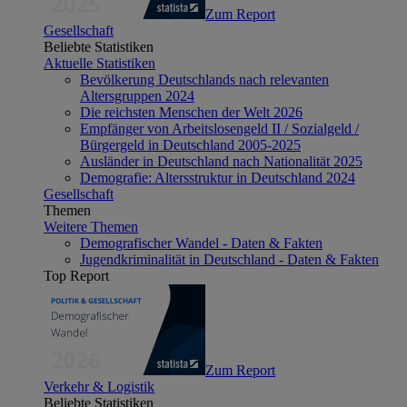
Zum Report
Gesellschaft
Beliebte Statistiken
Aktuelle Statistiken
Bevölkerung Deutschlands nach relevanten
Altersgruppen 2024
Die reichsten Menschen der Welt 2026
Empfänger von Arbeitslosengeld II / Sozialgeld /
Bürgergeld in Deutschland 2005-2025
Ausländer in Deutschland nach Nationalität 2025
Demografie: Altersstruktur in Deutschland 2024
Gesellschaft
Themen
Weitere Themen
Demografischer Wandel - Daten & Fakten
Jugendkriminalität in Deutschland - Daten & Fakten
Top Report
Zum Report
Verkehr & Logistik
Beliebte Statistiken