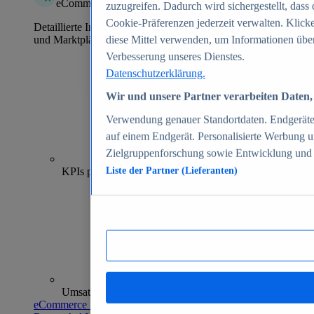
eCommerce Insights
zuzugreifen. Dadurch wird sichergestellt, dass 
Cookie-Präferenzen jederzeit verwalten. Klick
Detaillierte Informationen zu mehr als 39.000 Online-Shops
und Marktplätzen
diese Mittel verwenden, um Informationen über
Verbesserung unseres Dienstes.
Datenschutzerklärung.
Wir und unsere Partner verarbeiten Daten, 
Verwendung genauer Standortdaten. Endgeräteei
auf einem Endgerät. Personalisierte Werbung 
Zielgruppenforschung sowie Entwicklung und
70+
KPIs pro Shop
Liste der Partner (Lieferanten)
Umsatzanalysen und -prognosen
eCommerce Insights entdecken