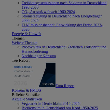
Treibhausgasemissionen nach Sektoren in Deutschland
1990-2030
CO₂-Ausstoß weltweit 1960-2024
Stromerzeugung in Deutschland nach Energieträger
2000-2025
EU-Emissionshandel: Entwicklung der Preise 2023-
2026
Energie & Umwelt
Themen
Weitere Themen
Photovoltaik in Deutschland: Zwischen Fortschritt und
Herausforderung
Nachhaltiger Konsum
Top Report
Zum Report
Konsum & FMCG
Beliebte Statistiken
Aktuelle Statistiken
Vegetarier in Deutschland 2015-2025
Bierkonsum in Deutschland pro Kopf 1950-2025