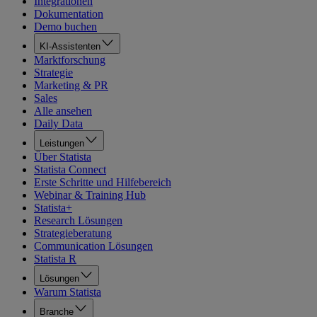
Integrationen
Dokumentation
Demo buchen
KI-Assistenten
Marktforschung
Strategie
Marketing & PR
Sales
Alle ansehen
Daily Data
Leistungen
Über Statista
Statista Connect
Erste Schritte und Hilfebereich
Webinar & Training Hub
Statista+
Research Lösungen
Strategieberatung
Communication Lösungen
Statista R
Lösungen
Warum Statista
Branche