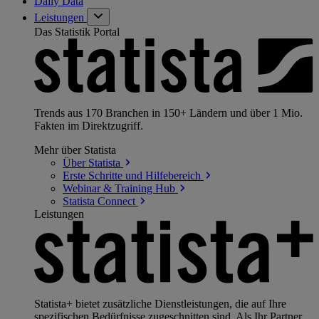
Daily Data
Leistungen
Das Statistik Portal
Trends aus 170 Branchen in 150+ Ländern und über 1 Mio.
Fakten im Direktzugriff.
Mehr über Statista
Über
Statista
Erste Schritte und
Hilfebereich
Webinar & Training
Hub
Statista
Connect
Leistungen
Statista+ bietet zusätzliche Dienstleistungen, die auf Ihre
spezifischen Bedürfnisse zugeschnitten sind. Als Ihr Partner