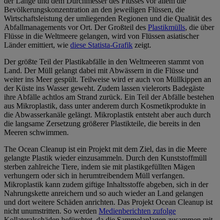
der Länge und dem Durchmesser des Flusses vor allem die
Bevölkerungskonzentration an den jeweiligen Flüssen, die
Wirtschaftsleistung der umliegenden Regionen und die Qualität des
Abfallmanagements vor Ort. Der Großteil des
Plastikmülls
, die über
Flüsse in die Weltmeere gelangen, wird von Flüssen asiatischer
Länder emittiert, wie
diese Statista-Grafik
zeigt.
Der größte Teil der Plastikabfälle in den Weltmeeren stammt von
Land. Der Müll gelangt dabei mit Abwässern in die Flüsse und
weiter ins Meer gespült. Teilweise wird er auch von Müllkippen an
der Küste ins Wasser geweht. Zudem lassen vielerorts Badegäste
ihre Abfälle achtlos am Strand zurück. Ein Teil der Abfälle bestehen
aus Mikroplastik, dass unter anderem durch Kosmetikprodukte in
die Abwasserkanäle gelängt. Mikroplastik entsteht aber auch durch
die langsame Zersetzung größerer Plastikteile, die bereits in den
Meeren schwimmen.
The Ocean Cleanup ist ein Projekt mit dem Ziel, das in die Meere
gelangte Plastik wieder einzusammeln. Durch den Kunststoffmüll
sterben zahlreiche Tiere, indem sie mit plastikgefüllten Mägen
verhungern oder sich in herumtreibendem Müll verfangen.
Mikroplastik kann zudem giftige Inhaltsstoffe abgeben, sich in der
Nahrungskette anreichern und so auch wieder an Land gelangen
und dort weitere Schäden anrichten. Das Projekt Ocean Cleanup ist
nicht unumstritten. So werden
Medienberichten zufolge
Kollateralschäden befürchtet, da die Sammelanlagen zusammen mit