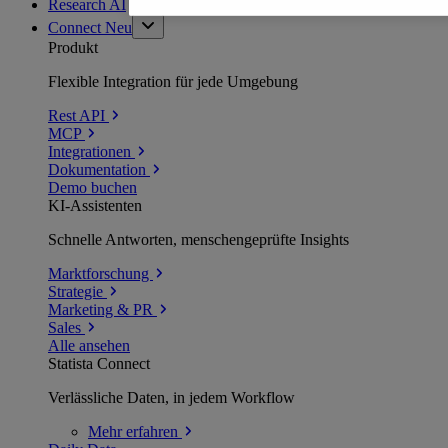
Research AI
Connect
Neu
Produkt
Flexible Integration für jede Umgebung
Rest API
MCP
Integrationen
Dokumentation
Demo buchen
KI-Assistenten
Schnelle Antworten, menschengeprüfte Insights
Marktforschung
Strategie
Marketing & PR
Sales
Alle ansehen
Statista Connect
Verlässliche Daten, in jedem Workflow
Mehr
erfahren