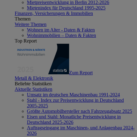
Mietpreisentwicklung in Berlin 2012-2026
Mietenindex für Deutschland 1995-2025
Finanzen, Versicherungen & Immobilien
Themen
Weitere Themen
Wohnen im Alter - Daten & Fakten
Wohnimmobilien – Daten & Fakten
Top Report
Zum Report
Metall & Elektronik
Beliebte Statistiken
Aktuelle Statistiken
Umsatz im deutschen Maschinenbau 1991-2024
Stahl - Index zur Preisentwicklung in Deutschland
2005-2025
Größte Automobilhersteller nach Fahrzeugabsatz 2025
Eisen und Stahl: Monatliche Preisentwicklung in
Deutschland 2025-2026
Auftragseingang im Maschinen- und Anlagenbau 2024-
2026