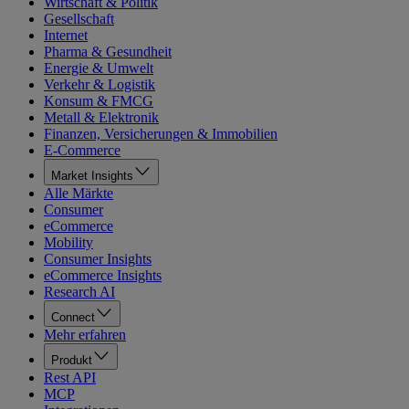
Wirtschaft & Politik
Gesellschaft
Internet
Pharma & Gesundheit
Energie & Umwelt
Verkehr & Logistik
Konsum & FMCG
Metall & Elektronik
Finanzen, Versicherungen & Immobilien
E-Commerce
Market Insights
Alle Märkte
Consumer
eCommerce
Mobility
Consumer Insights
eCommerce Insights
Research AI
Connect
Mehr erfahren
Produkt
Rest API
MCP