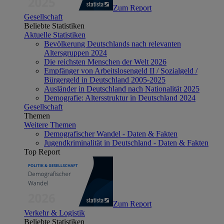
Zum Report
Gesellschaft
Beliebte Statistiken
Aktuelle Statistiken
Bevölkerung Deutschlands nach relevanten
Altersgruppen 2024
Die reichsten Menschen der Welt 2026
Empfänger von Arbeitslosengeld II / Sozialgeld /
Bürgergeld in Deutschland 2005-2025
Ausländer in Deutschland nach Nationalität 2025
Demografie: Altersstruktur in Deutschland 2024
Gesellschaft
Themen
Weitere Themen
Demografischer Wandel - Daten & Fakten
Jugendkriminalität in Deutschland - Daten & Fakten
Top Report
Zum Report
Verkehr & Logistik
Beliebte Statistiken