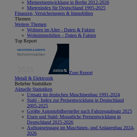
Mietpreisentwicklung in Berlin 2012-2026
Mietenindex für Deutschland 1995-2025
Finanzen, Versicherungen & Immobilien
Themen
Weitere Themen
Wohnen im Alter - Daten & Fakten
Wohnimmobilien – Daten & Fakten
Top Report
Zum Report
Metall & Elektronik
Beliebte Statistiken
Aktuelle Statistiken
Umsatz im deutschen Maschinenbau 1991-2024
Stahl - Index zur Preisentwicklung in Deutschland
2005-2025
Größte Automobilhersteller nach Fahrzeugabsatz 2025
Eisen und Stahl: Monatliche Preisentwicklung in
Deutschland 2025-2026
Auftragseingang im Maschinen- und Anlagenbau 2024-
2026