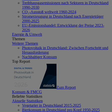
Treibhausgasemissionen nach Sektoren in Deutschland
1990-2030
CO₂-Ausstoß weltweit 1960-2024
Stromerzeugung in Deutschland nach Energieträger
2000-2025
EU-Emissionshandel: Entwicklung der Preise 2023-
2026
Energie & Umwelt
Themen
Weitere Themen
Photovoltaik in Deutschland: Zwischen Fortschritt und
Herausforderung
Nachhaltiger Konsum
Top Report
Zum Report
Konsum & FMCG
Beliebte Statistiken
Aktuelle Statistiken
Vegetarier in Deutschland 2015-2025
Bierkonsum in Deutschland pro Kopf 1950-2025