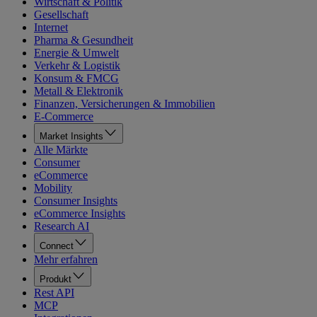
Wirtschaft & Politik
Gesellschaft
Internet
Pharma & Gesundheit
Energie & Umwelt
Verkehr & Logistik
Konsum & FMCG
Metall & Elektronik
Finanzen, Versicherungen & Immobilien
E-Commerce
Market Insights
Alle Märkte
Consumer
eCommerce
Mobility
Consumer Insights
eCommerce Insights
Research AI
Connect
Mehr erfahren
Produkt
Rest API
MCP