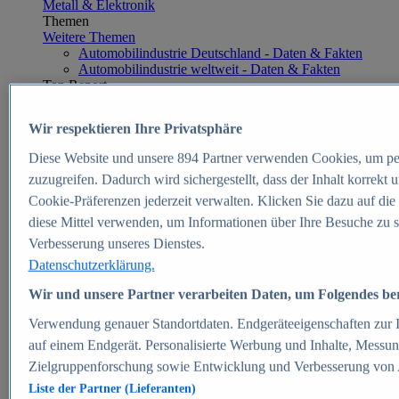
Metall & Elektronik
Themen
Weitere Themen
Automobilindustrie Deutschland - Daten & Fakten
Automobilindustrie weltweit - Daten & Fakten
Top Report
Wir respektieren Ihre Privatsphäre
Diese Website und unsere
894
Partner verwenden Cookies, um pe
Zum Report
zuzugreifen. Dadurch wird sichergestellt, dass der Inhalt korrekt
E-commerce
Cookie-Präferenzen jederzeit verwalten. Klicken Sie dazu auf die
Beliebte Statistiken
diese Mittel verwenden, um Informationen über Ihre Besuche zu s
Aktuelle Statistiken
E-Commerce - Entwicklung des Umsatzes in
Verbesserung unseres Dienstes.
Deutschland 1999-2025
Datenschutzerklärung.
Umsatz von Amazon in Deutschland und weltweit
2010-2025
Wir und unsere Partner verarbeiten Daten, um Folgendes bere
B2C-E-Commerce: Top-50 Online Shops in
Deutschland 2024
Verwendung genauer Standortdaten. Endgeräteeigenschaften zur Id
Marktanteile von Online-Zahlungsverfahren in
auf einem Endgerät. Personalisierte Werbung und Inhalte, Messu
Deutschland 2024
Zielgruppenforschung sowie Entwicklung und Verbesserung von
Umsatzstarke Warengruppen im Online-Handel in
Deutschland 2023-2025
Liste der Partner (Lieferanten)