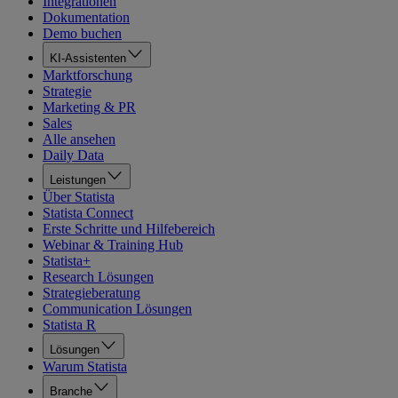
Integrationen
Dokumentation
Demo buchen
KI-Assistenten
Marktforschung
Strategie
Marketing & PR
Sales
Alle ansehen
Daily Data
Leistungen
Über Statista
Statista Connect
Erste Schritte und Hilfebereich
Webinar & Training Hub
Statista+
Research Lösungen
Strategieberatung
Communication Lösungen
Statista R
Lösungen
Warum Statista
Branche