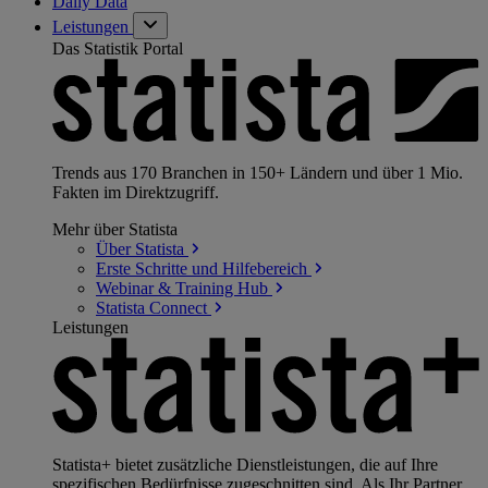
Daily Data
Leistungen
Das Statistik Portal
Trends aus 170 Branchen in 150+ Ländern und über 1 Mio.
Fakten im Direktzugriff.
Mehr über Statista
Über
Statista
Erste Schritte und
Hilfebereich
Webinar & Training
Hub
Statista
Connect
Leistungen
Statista+ bietet zusätzliche Dienstleistungen, die auf Ihre
spezifischen Bedürfnisse zugeschnitten sind. Als Ihr Partner