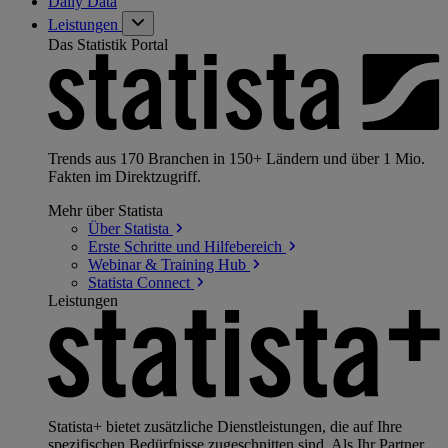
Daily Data
Leistungen
Das Statistik Portal
Trends aus 170 Branchen in 150+ Ländern und über 1 Mio.
Fakten im Direktzugriff.
Mehr über Statista
Über
Statista
Erste Schritte und
Hilfebereich
Webinar & Training
Hub
Statista
Connect
Leistungen
Statista+ bietet zusätzliche Dienstleistungen, die auf Ihre
spezifischen Bedürfnisse zugeschnitten sind. Als Ihr Partner