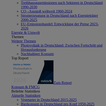
Treibhausgasemissionen nach Sektoren in Deutschland
1990-2030
CO₂-Ausstoß weltweit 1960-2024
Stromerzeugung in Deutschland nach Energieträger
2000-2025
EU-Emissionshandel: Entwicklung der Preise 2023-
2026
Energie & Umwelt
Themen
Weitere Themen
Photovoltaik in Deutschland: Zwischen Fortschritt und
Herausforderung
Nachhaltiger Konsum
Top Report
Zum Report
Konsum & FMCG
Beliebte Statistiken
Aktuelle Statistiken
Vegetarier in Deutschland 2015-2025
Bierkonsum in Deutschland pro Kopf 1950-2025