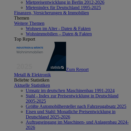
Mietpreisentwicklung in Berlin 2012-2026
Mietenindex für Deutschland 1995-2025
Finanzen, Versicherungen & Immobilien
Themen
Weitere Themen
Wohnen im Alter - Daten & Fakten
Wohnimmobilien – Daten & Fakten
Top Report
Zum Report
Metall & Elektronik
Beliebte Statistiken
Aktuelle Statistiken
Umsatz im deutschen Maschinenbau 1991-2024
Stahl - Index zur Preisentwicklung in Deutschland
2005-2025
Größte Automobilhersteller nach Fahrzeugabsatz 2025
Eisen und Stahl: Monatliche Preisentwicklung in
Deutschland 2025-2026
Auftragseingang im Maschinen- und Anlagenbau 2024-
2026