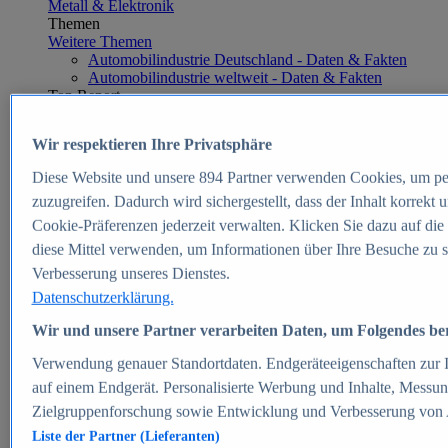
Metall & Elektronik
Themen
Weitere Themen
Automobilindustrie Deutschland - Daten & Fakten
Automobilindustrie weltweit - Daten & Fakten
Top Report
Wir respektieren Ihre Privatsphäre
Diese Website und unsere
894
Partner verwenden Cookies, um pe
Zum Report
zuzugreifen. Dadurch wird sichergestellt, dass der Inhalt korrekt
E-commerce
Cookie-Präferenzen jederzeit verwalten. Klicken Sie dazu auf die
Beliebte Statistiken
diese Mittel verwenden, um Informationen über Ihre Besuche zu s
Aktuelle Statistiken
E-Commerce - Entwicklung des Umsatzes in
Verbesserung unseres Dienstes.
Deutschland 1999-2025
Datenschutzerklärung.
Umsatz von Amazon in Deutschland und weltweit
2010-2025
Wir und unsere Partner verarbeiten Daten, um Folgendes bere
B2C-E-Commerce: Top-50 Online Shops in
Deutschland 2024
Verwendung genauer Standortdaten. Endgeräteeigenschaften zur Id
Marktanteile von Online-Zahlungsverfahren in
auf einem Endgerät. Personalisierte Werbung und Inhalte, Messu
Deutschland 2024
Zielgruppenforschung sowie Entwicklung und Verbesserung von
Umsatzstarke Warengruppen im Online-Handel in
Deutschland 2023-2025
Liste der Partner (Lieferanten)