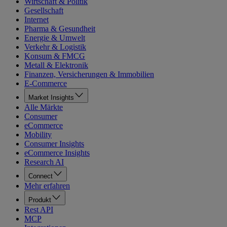
Wirtschaft & Politik
Gesellschaft
Internet
Pharma & Gesundheit
Energie & Umwelt
Verkehr & Logistik
Konsum & FMCG
Metall & Elektronik
Finanzen, Versicherungen & Immobilien
E-Commerce
Market Insights
Alle Märkte
Consumer
eCommerce
Mobility
Consumer Insights
eCommerce Insights
Research AI
Connect
Mehr erfahren
Produkt
Rest API
MCP