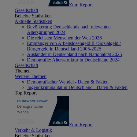
Zum Report
Gesellschaft
Beliebte Statistiken
Aktuelle Statistiken
Bevölkerung Deutschlands nach relevanten
Altersgruppen 2024
Die reichsten Menschen der Welt 2026
Empfänger von Arbeitslosengeld II / Sozialgeld /
Bürgergeld in Deutschland 2005-2025
Ausländer in Deutschland nach Nationalität 2025
Demografie: Altersstruktur in Deutschland 2024
Gesellschaft
Themen
Weitere Themen
Demografischer Wandel - Daten & Fakten
Jugendkriminalität in Deutschland - Daten & Fakten
Top Report
Zum Report
Verkehr & Logistik
Beliebte Statistiken