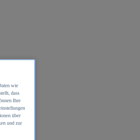
Daten wie
ellt, dass
können Ihre
einstellungen
ionen über
ken und zur