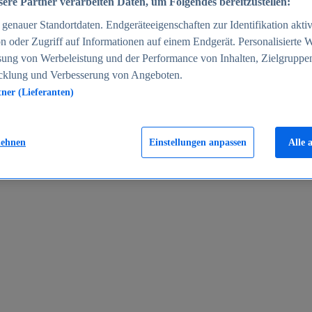
ere Partner verarbeiten Daten, um Folgendes bereitzustellen:
enauer Standortdaten. Endgeräteeigenschaften zur Identifikation aktiv
n oder Zugriff auf Informationen auf einem Endgerät. Personalisierte
sung von Werbeleistung und der Performance von Inhalten, Zielgruppe
cklung und Verbesserung von Angeboten.
tner (Lieferanten)
en 2024
lehnen
Einstellungen anpassen
Alle 
rgeld in Deutschland 2005-2025