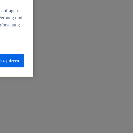
 abfragen.
 Werbung und
nforschung
akzeptieren