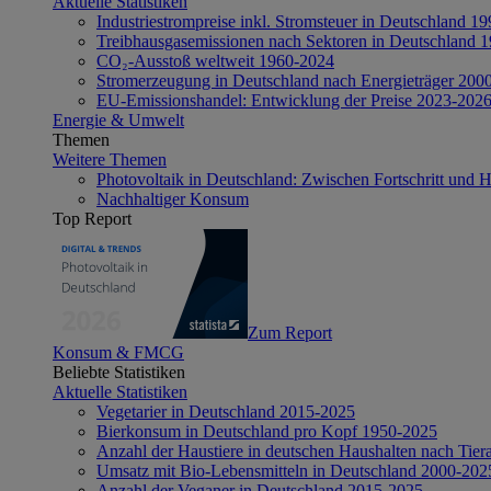
Aktuelle Statistiken
Industriestrompreise inkl. Stromsteuer in Deutschland 1
Treibhausgasemissionen nach Sektoren in Deutschland 
CO₂-Ausstoß weltweit 1960-2024
Stromerzeugung in Deutschland nach Energieträger 200
EU-Emissionshandel: Entwicklung der Preise 2023-202
Energie & Umwelt
Themen
Weitere Themen
Photovoltaik in Deutschland: Zwischen Fortschritt und 
Nachhaltiger Konsum
Top Report
Zum Report
Konsum & FMCG
Beliebte Statistiken
Aktuelle Statistiken
Vegetarier in Deutschland 2015-2025
Bierkonsum in Deutschland pro Kopf 1950-2025
Anzahl der Haustiere in deutschen Haushalten nach Tier
Umsatz mit Bio-Lebensmitteln in Deutschland 2000-202
Anzahl der Veganer in Deutschland 2015-2025