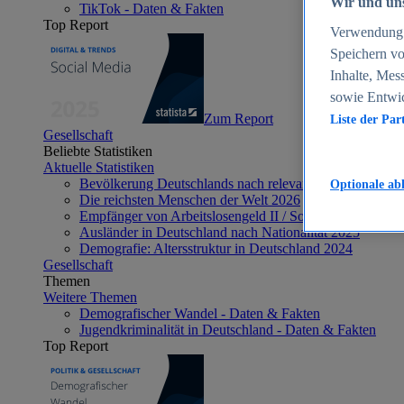
Wir und uns
TikTok - Daten & Fakten
Top Report
Verwendung g
Speichern vo
Inhalte, Mes
sowie Entwi
Zum Report
Liste der Par
Gesellschaft
Beliebte Statistiken
Aktuelle Statistiken
Bevölkerung Deutschlands nach relevanten Altersgrupp
Optionale ab
Die reichsten Menschen der Welt 2026
Empfänger von Arbeitslosengeld II / Sozialgeld / Bürge
Ausländer in Deutschland nach Nationalität 2025
Demografie: Altersstruktur in Deutschland 2024
Gesellschaft
Themen
Weitere Themen
Demografischer Wandel - Daten & Fakten
Jugendkriminalität in Deutschland - Daten & Fakten
Top Report