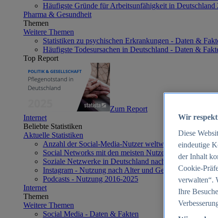
Häufigste Gründe für Arbeitsunfähigkeit in Deutschland
Pharma & Gesundheit
Themen
Weitere Themen
Statistiken zu psychischen Erkrankungen - Daten & Fakt
Häufigste Todesursachen in Deutschland - Daten & Fakt
Top Report
Zum Report
Wir respekt
Internet
Beliebte Statistiken
Diese Websi
Aktuelle Statistiken
Anzahl der Social-Media-Nutzer weltweit 2012-2025
eindeutige K
Social Networks mit den meisten Nutzern weltweit 2025
der Inhalt k
Soziale Netzwerke in Deutschland nach Generationen 2
Cookie-Präfe
Instagram - Nutzung nach Alter und Geschlecht in Deut
Podcasts - Nutzung 2016-2025
verwalten“. 
Internet
Ihre Besuche
Themen
Verbesserung
Weitere Themen
Social Media - Daten & Fakten