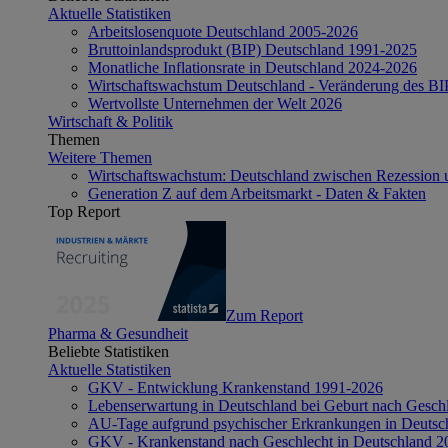
Aktuelle Statistiken
Arbeitslosenquote Deutschland 2005-2026
Bruttoinlandsprodukt (BIP) Deutschland 1991-2025
Monatliche Inflationsrate in Deutschland 2024-2026
Wirtschaftswachstum Deutschland - Veränderung des B
Wertvollste Unternehmen der Welt 2026
Wirtschaft & Politik
Themen
Weitere Themen
Wirtschaftswachstum: Deutschland zwischen Rezession 
Generation Z auf dem Arbeitsmarkt - Daten & Fakten
Top Report
Zum Report
Pharma & Gesundheit
Beliebte Statistiken
Aktuelle Statistiken
GKV - Entwicklung Krankenstand 1991-2026
Lebenserwartung in Deutschland bei Geburt nach Gesch
AU-Tage aufgrund psychischer Erkrankungen in Deutsc
GKV - Krankenstand nach Geschlecht in Deutschland 