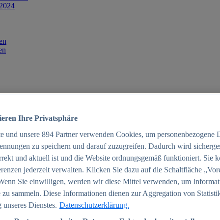
 2024
en
en
ieren Ihre Privatsphäre
te und unsere
894
Partner verwenden Cookies, um personenbezogene 
ennungen zu speichern und darauf zuzugreifen. Dadurch wird sichergest
orrekt und aktuell ist und die Website ordnungsgemäß funktioniert. Sie 
025
renzen jederzeit verwalten. Klicken Sie dazu auf die Schaltfläche „Vor
schland 2025
Wenn Sie einwilligen, werden wir diese Mittel verwenden, um Informat
 zu sammeln. Diese Informationen dienen zur Aggregation von Statisti
 unseres Dienstes.
Datenschutzerklärung.