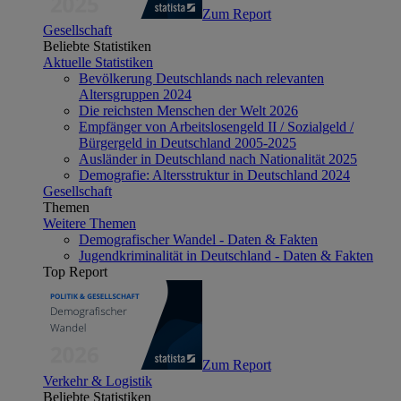
Zum Report
Gesellschaft
Beliebte Statistiken
Aktuelle Statistiken
Bevölkerung Deutschlands nach relevanten
Altersgruppen 2024
Die reichsten Menschen der Welt 2026
Empfänger von Arbeitslosengeld II / Sozialgeld /
Bürgergeld in Deutschland 2005-2025
Ausländer in Deutschland nach Nationalität 2025
Demografie: Altersstruktur in Deutschland 2024
Gesellschaft
Themen
Weitere Themen
Demografischer Wandel - Daten & Fakten
Jugendkriminalität in Deutschland - Daten & Fakten
Top Report
Zum Report
Verkehr & Logistik
Beliebte Statistiken