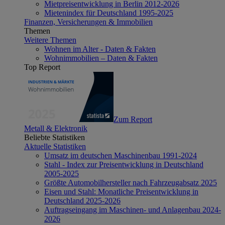
Mietpreisentwicklung in Berlin 2012-2026
Mietenindex für Deutschland 1995-2025
Finanzen, Versicherungen & Immobilien
Themen
Weitere Themen
Wohnen im Alter - Daten & Fakten
Wohnimmobilien – Daten & Fakten
Top Report
Zum Report
Metall & Elektronik
Beliebte Statistiken
Aktuelle Statistiken
Umsatz im deutschen Maschinenbau 1991-2024
Stahl - Index zur Preisentwicklung in Deutschland
2005-2025
Größte Automobilhersteller nach Fahrzeugabsatz 2025
Eisen und Stahl: Monatliche Preisentwicklung in
Deutschland 2025-2026
Auftragseingang im Maschinen- und Anlagenbau 2024-
2026