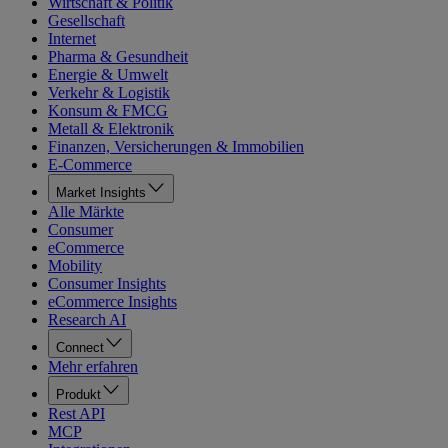
Wirtschaft & Politik
Gesellschaft
Internet
Pharma & Gesundheit
Energie & Umwelt
Verkehr & Logistik
Konsum & FMCG
Metall & Elektronik
Finanzen, Versicherungen & Immobilien
E-Commerce
Market Insights
Alle Märkte
Consumer
eCommerce
Mobility
Consumer Insights
eCommerce Insights
Research AI
Connect
Mehr erfahren
Produkt
Rest API
MCP