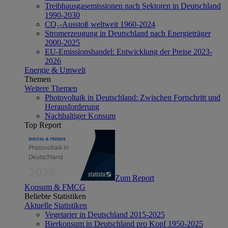
Treibhausgasemissionen nach Sektoren in Deutschland
1990-2030
CO₂-Ausstoß weltweit 1960-2024
Stromerzeugung in Deutschland nach Energieträger
2000-2025
EU-Emissionshandel: Entwicklung der Preise 2023-
2026
Energie & Umwelt
Themen
Weitere Themen
Photovoltaik in Deutschland: Zwischen Fortschritt und
Herausforderung
Nachhaltiger Konsum
Top Report
Zum Report
Konsum & FMCG
Beliebte Statistiken
Aktuelle Statistiken
Vegetarier in Deutschland 2015-2025
Bierkonsum in Deutschland pro Kopf 1950-2025