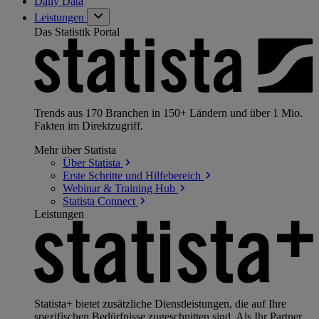
Daily Data
Leistungen
Das Statistik Portal
Trends aus 170 Branchen in 150+ Ländern und über 1 Mio.
Fakten im Direktzugriff.
Mehr über Statista
Über
Statista
Erste Schritte und
Hilfebereich
Webinar & Training
Hub
Statista
Connect
Leistungen
Statista+ bietet zusätzliche Dienstleistungen, die auf Ihre
spezifischen Bedürfnisse zugeschnitten sind. Als Ihr Partner