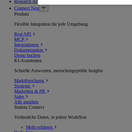
Research AI
Connect
Neu
Produkt
Flexible Integration für jede Umgebung
Rest API
MCP
Integrationen
Dokumentation
Demo buchen
KI-Assistenten
Schnelle Antworten, menschengeprüfte Insights
Marktforschung
Strategie
Marketing & PR
Sales
Alle ansehen
Statista Connect
Verlässliche Daten, in jedem Workflow
Mehr
erfahren