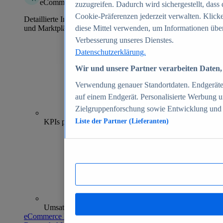
eCommerce Insights
zuzugreifen. Dadurch wird sichergestellt, dass 
Cookie-Präferenzen jederzeit verwalten. Klick
Detaillierte Informationen zu mehr als 39.000 Online-Shops
und Marktplätzen
diese Mittel verwenden, um Informationen über
Verbesserung unseres Dienstes.
Datenschutzerklärung.
Wir und unsere Partner verarbeiten Daten, 
Verwendung genauer Standortdaten. Endgeräteei
auf einem Endgerät. Personalisierte Werbung 
Zielgruppenforschung sowie Entwicklung und
70+
KPIs pro Shop
Liste der Partner (Lieferanten)
Umsatzanalysen und -prognosen
eCommerce Insights entdecken