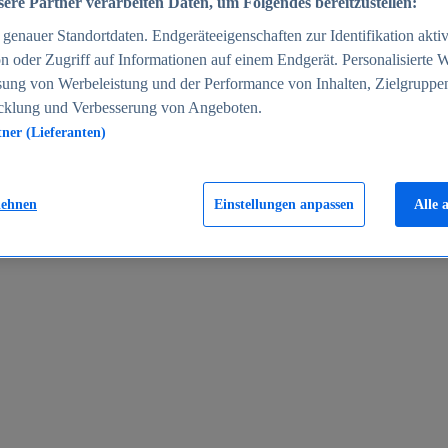
ere Partner verarbeiten Daten, um Folgendes bereitzustellen:
enauer Standortdaten. Endgeräteeigenschaften zur Identifikation aktiv
n oder Zugriff auf Informationen auf einem Endgerät. Personalisierte
sung von Werbeleistung und der Performance von Inhalten, Zielgruppe
cklung und Verbesserung von Angeboten.
tner (Lieferanten)
en 2024
lehnen
Einstellungen anpassen
Alle 
rgeld in Deutschland 2005-2025