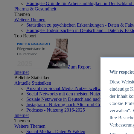
Häufigste Gründe für Arbeitsunfähigkeit in Deutschland
Pharma & Gesundheit
Themen
Weitere Themen
Statistiken zu psychischen Erkrankungen - Daten & Fakt
Häufigste Todesursachen in Deutschland - Daten & Fakt
Top Report
Zum Report
Wir respekt
Internet
Beliebte Statistiken
Diese Websi
Aktuelle Statistiken
Anzahl der Social-Media-Nutzer weltweit 2012-2025
eindeutige K
Social Networks mit den meisten Nutzern weltweit 2025
der Inhalt k
Soziale Netzwerke in Deutschland nach Generationen 2
Cookie-Präfe
Instagram - Nutzung nach Alter und Geschlecht in Deut
Podcasts - Nutzung 2016-2025
verwalten“. 
Internet
Ihre Besuche
Themen
Verbesserung
Weitere Themen
Social Media - Daten & Fakten