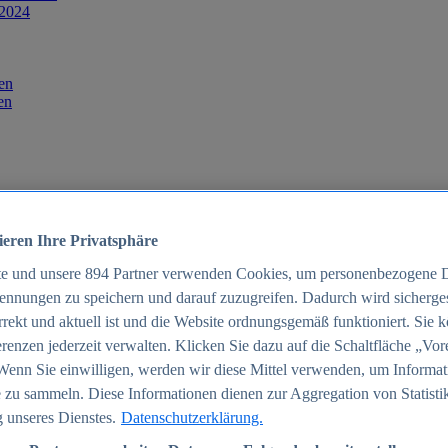
 2024
en
en
ieren Ihre Privatsphäre
te und unsere
894
Partner verwenden Cookies, um personenbezogene 
ennungen zu speichern und darauf zuzugreifen. Dadurch wird sichergest
orrekt und aktuell ist und die Website ordnungsgemäß funktioniert. Sie 
025
renzen jederzeit verwalten. Klicken Sie dazu auf die Schaltfläche „Vor
schland 2025
Wenn Sie einwilligen, werden wir diese Mittel verwenden, um Informat
 zu sammeln. Diese Informationen dienen zur Aggregation von Statisti
 unseres Dienstes.
Datenschutzerklärung.