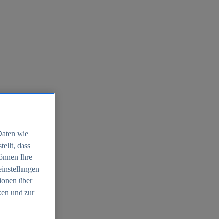
Daten wie
ellt, dass
können Ihre
einstellungen
ionen über
ken und zur