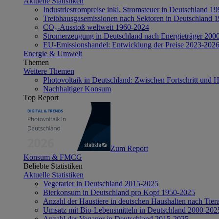
Aktuelle Statistiken
Industriestrompreise inkl. Stromsteuer in Deutschland 1
Treibhausgasemissionen nach Sektoren in Deutschland 
CO₂-Ausstoß weltweit 1960-2024
Stromerzeugung in Deutschland nach Energieträger 200
EU-Emissionshandel: Entwicklung der Preise 2023-202
Energie & Umwelt
Themen
Weitere Themen
Photovoltaik in Deutschland: Zwischen Fortschritt und 
Nachhaltiger Konsum
Top Report
Zum Report
Konsum & FMCG
Beliebte Statistiken
Aktuelle Statistiken
Vegetarier in Deutschland 2015-2025
Bierkonsum in Deutschland pro Kopf 1950-2025
Anzahl der Haustiere in deutschen Haushalten nach Tier
Umsatz mit Bio-Lebensmitteln in Deutschland 2000-202
Anzahl der Veganer in Deutschland 2015-2025