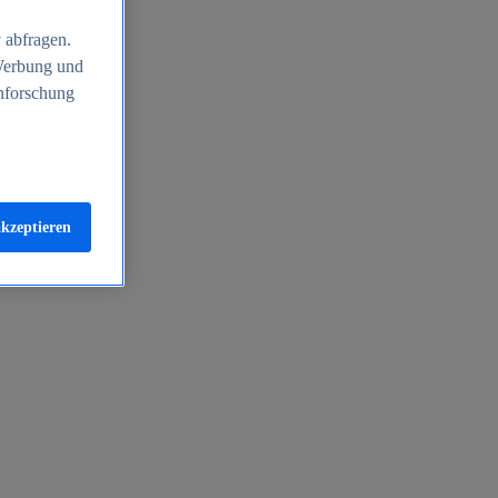
 abfragen.
 Werbung und
nforschung
akzeptieren