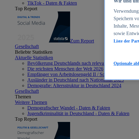
Wir und uns
TikTok - Daten & Fakten
Top Report
Verwendung g
Speichern vo
Inhalte, Mes
sowie Entwi
Zum Report
Liste der Par
Gesellschaft
Beliebte Statistiken
Aktuelle Statistiken
Bevölkerung Deutschlands nach relevanten Altersgrupp
Optionale ab
Die reichsten Menschen der Welt 2026
Empfänger von Arbeitslosengeld II / Sozialgeld / Bürge
Ausländer in Deutschland nach Nationalität 2025
Demografie: Altersstruktur in Deutschland 2024
Gesellschaft
Themen
Weitere Themen
Demografischer Wandel - Daten & Fakten
Jugendkriminalität in Deutschland - Daten & Fakten
Top Report