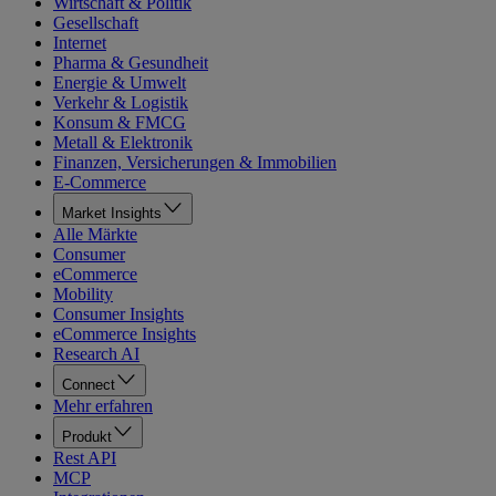
Wirtschaft & Politik
Gesellschaft
Internet
Pharma & Gesundheit
Energie & Umwelt
Verkehr & Logistik
Konsum & FMCG
Metall & Elektronik
Finanzen, Versicherungen & Immobilien
E-Commerce
Market Insights
Alle Märkte
Consumer
eCommerce
Mobility
Consumer Insights
eCommerce Insights
Research AI
Connect
Mehr erfahren
Produkt
Rest API
MCP