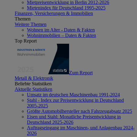
Mietpreisentwicklung in Berlin 2012-2026
Mietenindex für Deutschland 1995-2025
Finanzen, Versicherungen & Immobilien
Themen
Weitere Themen
Wohnen im Alter - Daten & Fakten
Wohnimmobilien – Daten & Fakten
Top Report
Zum Report
Metall & Elektronik
Beliebte Statistiken
Aktuelle Statistiken
Umsatz im deutschen Maschinenbau 1991-2024
Stahl - Index zur Preisentwicklung in Deutschland
2005-2025
Größte Automobilhersteller nach Fahrzeugabsatz 2025
Eisen und Stahl: Monatliche Preisentwicklung in
Deutschland 2025-2026
Auftragseingang im Maschinen- und Anlagenbau 2024-
2026