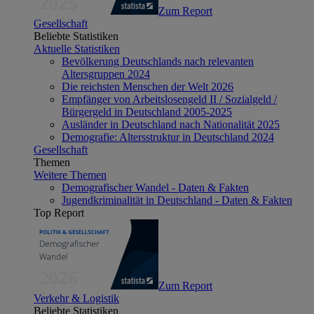
Zum Report
Gesellschaft
Beliebte Statistiken
Aktuelle Statistiken
Bevölkerung Deutschlands nach relevanten
Altersgruppen 2024
Die reichsten Menschen der Welt 2026
Empfänger von Arbeitslosengeld II / Sozialgeld /
Bürgergeld in Deutschland 2005-2025
Ausländer in Deutschland nach Nationalität 2025
Demografie: Altersstruktur in Deutschland 2024
Gesellschaft
Themen
Weitere Themen
Demografischer Wandel - Daten & Fakten
Jugendkriminalität in Deutschland - Daten & Fakten
Top Report
Zum Report
Verkehr & Logistik
Beliebte Statistiken