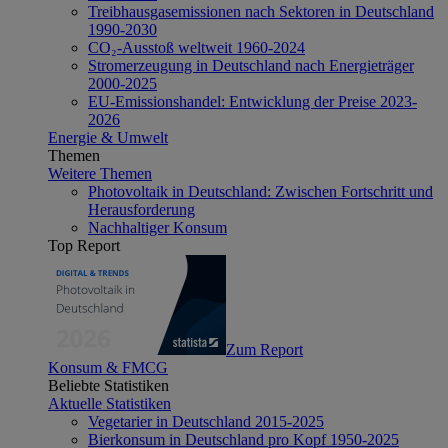
Treibhausgasemissionen nach Sektoren in Deutschland
1990-2030
CO₂-Ausstoß weltweit 1960-2024
Stromerzeugung in Deutschland nach Energieträger
2000-2025
EU-Emissionshandel: Entwicklung der Preise 2023-
2026
Energie & Umwelt
Themen
Weitere Themen
Photovoltaik in Deutschland: Zwischen Fortschritt und
Herausforderung
Nachhaltiger Konsum
Top Report
Zum Report
Konsum & FMCG
Beliebte Statistiken
Aktuelle Statistiken
Vegetarier in Deutschland 2015-2025
Bierkonsum in Deutschland pro Kopf 1950-2025