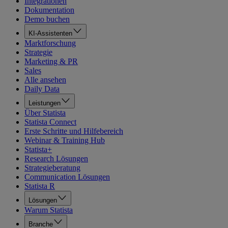
Integrationen
Dokumentation
Demo buchen
KI-Assistenten
Marktforschung
Strategie
Marketing & PR
Sales
Alle ansehen
Daily Data
Leistungen
Über Statista
Statista Connect
Erste Schritte und Hilfebereich
Webinar & Training Hub
Statista+
Research Lösungen
Strategieberatung
Communication Lösungen
Statista R
Lösungen
Warum Statista
Branche