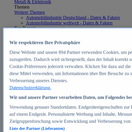
Metall & Elektronik
Themen
Weitere Themen
Automobilindustrie Deutschland - Daten & Fakten
Automobilindustrie weltweit - Daten & Fakten
Top Report
Wir respektieren Ihre Privatsphäre
Diese Website und unsere
894
Partner verwenden Cookies, um pe
Zum Report
zuzugreifen. Dadurch wird sichergestellt, dass der Inhalt korrekt
E-commerce
Cookie-Präferenzen jederzeit verwalten. Klicken Sie dazu auf die
Beliebte Statistiken
diese Mittel verwenden, um Informationen über Ihre Besuche zu s
Aktuelle Statistiken
E-Commerce - Entwicklung des Umsatzes in
Verbesserung unseres Dienstes.
Deutschland 1999-2025
Datenschutzerklärung.
Umsatz von Amazon in Deutschland und weltweit
2010-2025
Wir und unsere Partner verarbeiten Daten, um Folgendes bere
B2C-E-Commerce: Top-50 Online Shops in
Deutschland 2024
Verwendung genauer Standortdaten. Endgeräteeigenschaften zur Id
Marktanteile von Online-Zahlungsverfahren in
auf einem Endgerät. Personalisierte Werbung und Inhalte, Messu
Deutschland 2024
Zielgruppenforschung sowie Entwicklung und Verbesserung von
Umsatzstarke Warengruppen im Online-Handel in
Deutschland 2023-2025
Liste der Partner (Lieferanten)