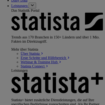
Daily Data
Leistungen
Das Statistik Portal
Trends aus 170 Branchen in 150+ Ländern und über 1 Mio.
Fakten im Direktzugriff.
Mehr über Statista
Über
Statista
Erste Schritte und
Hilfebereich
Webinar & Training
Hub
Statista
Connect
Leistungen
Statista+ bietet zusätzliche Dienstleistungen, die auf Ihre
spezifischen Bedürfnisse zugeschnitten sind. Als Ihr Partner