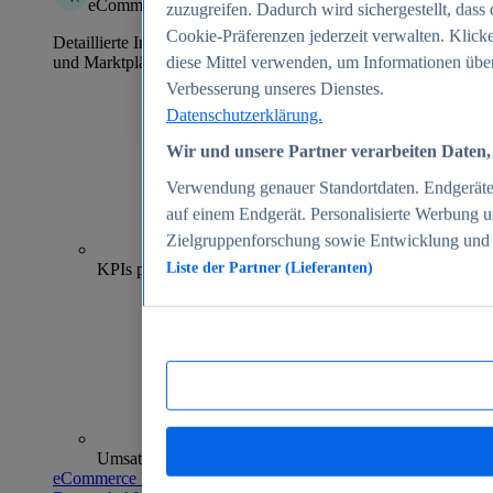
eCommerce Insights
zuzugreifen. Dadurch wird sichergestellt, dass 
Cookie-Präferenzen jederzeit verwalten. Klick
Detaillierte Informationen zu mehr als 39.000 Online-Shops
und Marktplätzen
diese Mittel verwenden, um Informationen über
Verbesserung unseres Dienstes.
Datenschutzerklärung.
Wir und unsere Partner verarbeiten Daten, 
Verwendung genauer Standortdaten. Endgeräteei
auf einem Endgerät. Personalisierte Werbung 
Zielgruppenforschung sowie Entwicklung und
70+
KPIs pro Shop
Liste der Partner (Lieferanten)
Umsatzanalysen und -prognosen
eCommerce Insights entdecken