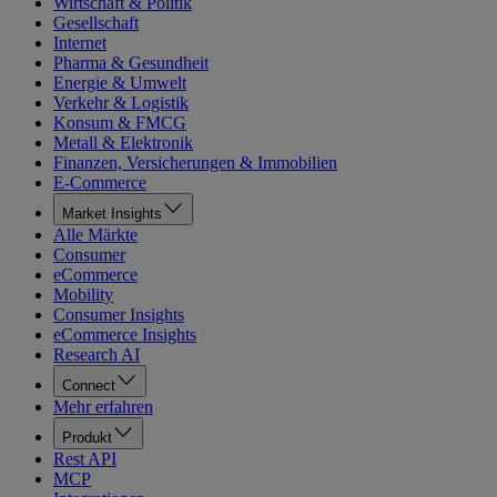
Wirtschaft & Politik
Gesellschaft
Internet
Pharma & Gesundheit
Energie & Umwelt
Verkehr & Logistik
Konsum & FMCG
Metall & Elektronik
Finanzen, Versicherungen & Immobilien
E-Commerce
Market Insights
Alle Märkte
Consumer
eCommerce
Mobility
Consumer Insights
eCommerce Insights
Research AI
Connect
Mehr erfahren
Produkt
Rest API
MCP