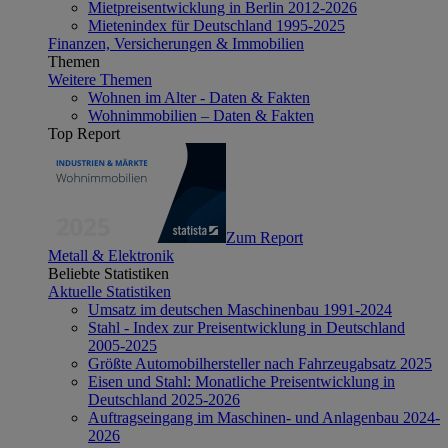
Mietpreisentwicklung in Berlin 2012-2026
Mietenindex für Deutschland 1995-2025
Finanzen, Versicherungen & Immobilien
Themen
Weitere Themen
Wohnen im Alter - Daten & Fakten
Wohnimmobilien – Daten & Fakten
Top Report
Zum Report
Metall & Elektronik
Beliebte Statistiken
Aktuelle Statistiken
Umsatz im deutschen Maschinenbau 1991-2024
Stahl - Index zur Preisentwicklung in Deutschland
2005-2025
Größte Automobilhersteller nach Fahrzeugabsatz 2025
Eisen und Stahl: Monatliche Preisentwicklung in
Deutschland 2025-2026
Auftragseingang im Maschinen- und Anlagenbau 2024-
2026