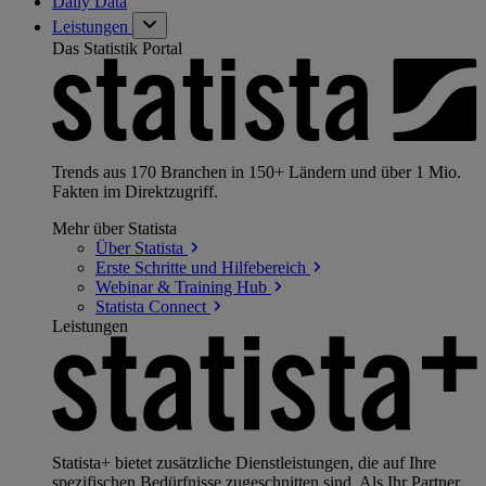
Daily Data
Leistungen
Das Statistik Portal
Trends aus 170 Branchen in 150+ Ländern und über 1 Mio.
Fakten im Direktzugriff.
Mehr über Statista
Über
Statista
Erste Schritte und
Hilfebereich
Webinar & Training
Hub
Statista
Connect
Leistungen
Statista+ bietet zusätzliche Dienstleistungen, die auf Ihre
spezifischen Bedürfnisse zugeschnitten sind. Als Ihr Partner