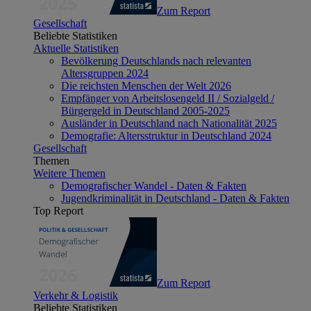
Zum Report
Gesellschaft
Beliebte Statistiken
Aktuelle Statistiken
Bevölkerung Deutschlands nach relevanten
Altersgruppen 2024
Die reichsten Menschen der Welt 2026
Empfänger von Arbeitslosengeld II / Sozialgeld /
Bürgergeld in Deutschland 2005-2025
Ausländer in Deutschland nach Nationalität 2025
Demografie: Altersstruktur in Deutschland 2024
Gesellschaft
Themen
Weitere Themen
Demografischer Wandel - Daten & Fakten
Jugendkriminalität in Deutschland - Daten & Fakten
Top Report
Zum Report
Verkehr & Logistik
Beliebte Statistiken