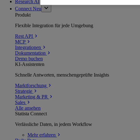
Research AI
Connect
Neu
Produkt
Flexible Integration für jede Umgebung
Rest API
MCP
Integrationen
Dokumentation
Demo buchen
KI-Assistenten
Schnelle Antworten, menschengeprüfte Insights
Marktforschung
Strategie
Marketing & PR
Sales
Alle ansehen
Statista Connect
Verlässliche Daten, in jedem Workflow
Mehr
erfahren