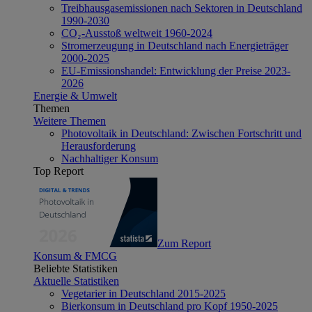
Treibhausgasemissionen nach Sektoren in Deutschland
1990-2030
CO₂-Ausstoß weltweit 1960-2024
Stromerzeugung in Deutschland nach Energieträger
2000-2025
EU-Emissionshandel: Entwicklung der Preise 2023-
2026
Energie & Umwelt
Themen
Weitere Themen
Photovoltaik in Deutschland: Zwischen Fortschritt und
Herausforderung
Nachhaltiger Konsum
Top Report
Zum Report
Konsum & FMCG
Beliebte Statistiken
Aktuelle Statistiken
Vegetarier in Deutschland 2015-2025
Bierkonsum in Deutschland pro Kopf 1950-2025