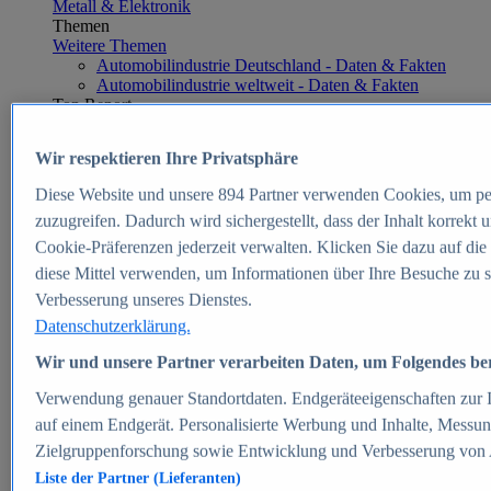
Metall & Elektronik
Themen
Weitere Themen
Automobilindustrie Deutschland - Daten & Fakten
Automobilindustrie weltweit - Daten & Fakten
Top Report
Wir respektieren Ihre Privatsphäre
Diese Website und unsere
894
Partner verwenden Cookies, um pe
Zum Report
zuzugreifen. Dadurch wird sichergestellt, dass der Inhalt korrekt
E-commerce
Cookie-Präferenzen jederzeit verwalten. Klicken Sie dazu auf die
Beliebte Statistiken
diese Mittel verwenden, um Informationen über Ihre Besuche zu s
Aktuelle Statistiken
E-Commerce - Entwicklung des Umsatzes in
Verbesserung unseres Dienstes.
Deutschland 1999-2025
Datenschutzerklärung.
Umsatz von Amazon in Deutschland und weltweit
2010-2025
Wir und unsere Partner verarbeiten Daten, um Folgendes bere
B2C-E-Commerce: Top-50 Online Shops in
Deutschland 2024
Verwendung genauer Standortdaten. Endgeräteeigenschaften zur Id
Marktanteile von Online-Zahlungsverfahren in
auf einem Endgerät. Personalisierte Werbung und Inhalte, Messu
Deutschland 2024
Zielgruppenforschung sowie Entwicklung und Verbesserung von
Umsatzstarke Warengruppen im Online-Handel in
Deutschland 2023-2025
Liste der Partner (Lieferanten)