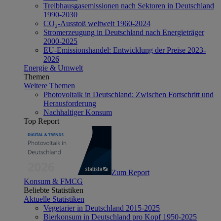
Treibhausgasemissionen nach Sektoren in Deutschland
1990-2030
CO₂-Ausstoß weltweit 1960-2024
Stromerzeugung in Deutschland nach Energieträger
2000-2025
EU-Emissionshandel: Entwicklung der Preise 2023-
2026
Energie & Umwelt
Themen
Weitere Themen
Photovoltaik in Deutschland: Zwischen Fortschritt und
Herausforderung
Nachhaltiger Konsum
Top Report
Zum Report
Konsum & FMCG
Beliebte Statistiken
Aktuelle Statistiken
Vegetarier in Deutschland 2015-2025
Bierkonsum in Deutschland pro Kopf 1950-2025