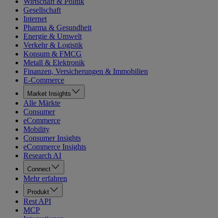
Wirtschaft & Politik
Gesellschaft
Internet
Pharma & Gesundheit
Energie & Umwelt
Verkehr & Logistik
Konsum & FMCG
Metall & Elektronik
Finanzen, Versicherungen & Immobilien
E-Commerce
Market Insights
Alle Märkte
Consumer
eCommerce
Mobility
Consumer Insights
eCommerce Insights
Research AI
Connect
Mehr erfahren
Produkt
Rest API
MCP