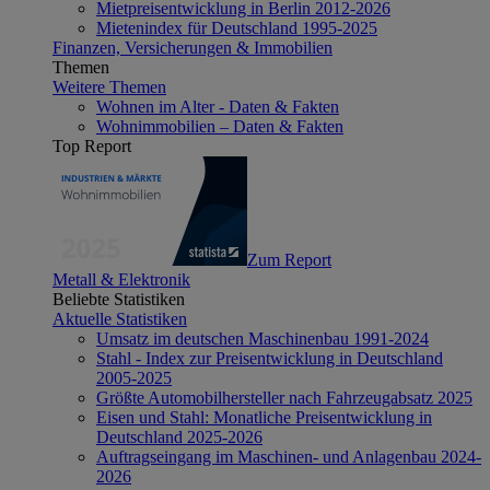
Mietpreisentwicklung in Berlin 2012-2026
Mietenindex für Deutschland 1995-2025
Finanzen, Versicherungen & Immobilien
Themen
Weitere Themen
Wohnen im Alter - Daten & Fakten
Wohnimmobilien – Daten & Fakten
Top Report
Zum Report
Metall & Elektronik
Beliebte Statistiken
Aktuelle Statistiken
Umsatz im deutschen Maschinenbau 1991-2024
Stahl - Index zur Preisentwicklung in Deutschland
2005-2025
Größte Automobilhersteller nach Fahrzeugabsatz 2025
Eisen und Stahl: Monatliche Preisentwicklung in
Deutschland 2025-2026
Auftragseingang im Maschinen- und Anlagenbau 2024-
2026