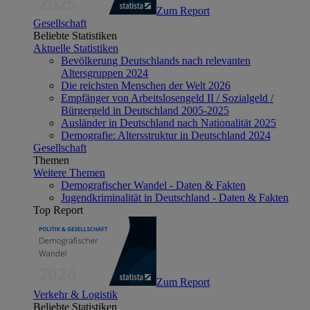
Zum Report
Gesellschaft
Beliebte Statistiken
Aktuelle Statistiken
Bevölkerung Deutschlands nach relevanten
Altersgruppen 2024
Die reichsten Menschen der Welt 2026
Empfänger von Arbeitslosengeld II / Sozialgeld /
Bürgergeld in Deutschland 2005-2025
Ausländer in Deutschland nach Nationalität 2025
Demografie: Altersstruktur in Deutschland 2024
Gesellschaft
Themen
Weitere Themen
Demografischer Wandel - Daten & Fakten
Jugendkriminalität in Deutschland - Daten & Fakten
Top Report
Zum Report
Verkehr & Logistik
Beliebte Statistiken