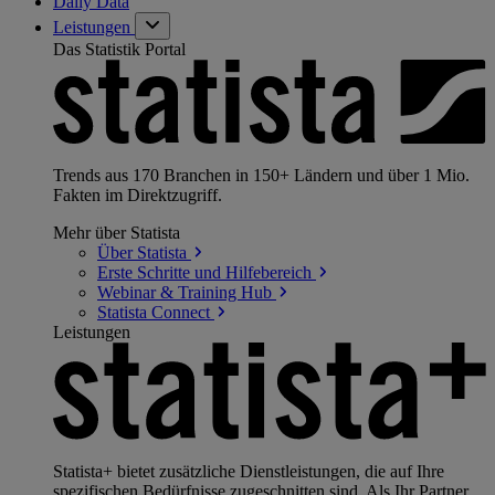
Daily Data
Leistungen
Das Statistik Portal
Trends aus 170 Branchen in 150+ Ländern und über 1 Mio.
Fakten im Direktzugriff.
Mehr über Statista
Über
Statista
Erste Schritte und
Hilfebereich
Webinar & Training
Hub
Statista
Connect
Leistungen
Statista+ bietet zusätzliche Dienstleistungen, die auf Ihre
spezifischen Bedürfnisse zugeschnitten sind. Als Ihr Partner