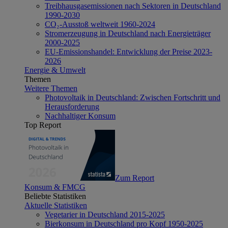
Treibhausgasemissionen nach Sektoren in Deutschland
1990-2030
CO₂-Ausstoß weltweit 1960-2024
Stromerzeugung in Deutschland nach Energieträger
2000-2025
EU-Emissionshandel: Entwicklung der Preise 2023-
2026
Energie & Umwelt
Themen
Weitere Themen
Photovoltaik in Deutschland: Zwischen Fortschritt und
Herausforderung
Nachhaltiger Konsum
Top Report
Zum Report
Konsum & FMCG
Beliebte Statistiken
Aktuelle Statistiken
Vegetarier in Deutschland 2015-2025
Bierkonsum in Deutschland pro Kopf 1950-2025