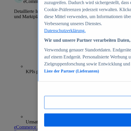
eCommerce Insights
zuzugreifen. Dadurch wird sichergestellt, dass 
Cookie-Präferenzen jederzeit verwalten. Klick
Detaillierte Informationen zu mehr als 39.000 Online-Shops
und Marktplätzen
diese Mittel verwenden, um Informationen über
Verbesserung unseres Dienstes.
Datenschutzerklärung.
Wir und unsere Partner verarbeiten Daten, 
Verwendung genauer Standortdaten. Endgeräteei
auf einem Endgerät. Personalisierte Werbung 
Zielgruppenforschung sowie Entwicklung und
70+
KPIs pro Shop
Liste der Partner (Lieferanten)
Umsatzanalysen und -prognosen
eCommerce Insights entdecken