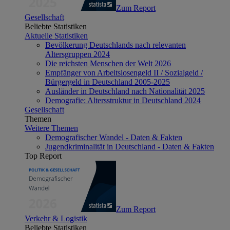
Zum Report
Gesellschaft
Beliebte Statistiken
Aktuelle Statistiken
Bevölkerung Deutschlands nach relevanten
Altersgruppen 2024
Die reichsten Menschen der Welt 2026
Empfänger von Arbeitslosengeld II / Sozialgeld /
Bürgergeld in Deutschland 2005-2025
Ausländer in Deutschland nach Nationalität 2025
Demografie: Altersstruktur in Deutschland 2024
Gesellschaft
Themen
Weitere Themen
Demografischer Wandel - Daten & Fakten
Jugendkriminalität in Deutschland - Daten & Fakten
Top Report
Zum Report
Verkehr & Logistik
Beliebte Statistiken