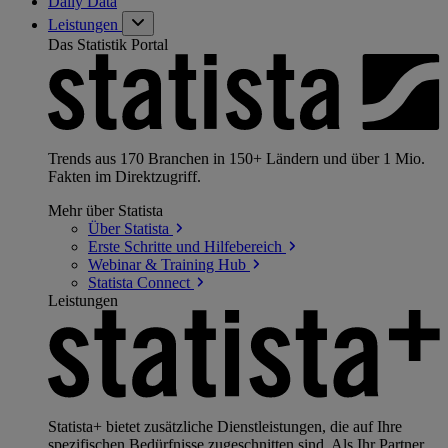
Daily Data
Leistungen
Das Statistik Portal
Trends aus 170 Branchen in 150+ Ländern und über 1 Mio.
Fakten im Direktzugriff.
Mehr über Statista
Über
Statista
Erste Schritte und
Hilfebereich
Webinar & Training
Hub
Statista
Connect
Leistungen
Statista+ bietet zusätzliche Dienstleistungen, die auf Ihre
spezifischen Bedürfnisse zugeschnitten sind. Als Ihr Partner