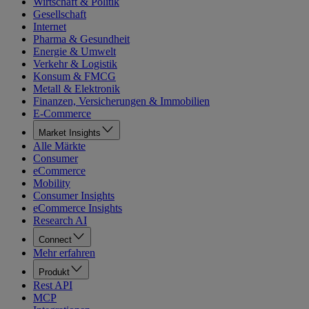
Wirtschaft & Politik
Gesellschaft
Internet
Pharma & Gesundheit
Energie & Umwelt
Verkehr & Logistik
Konsum & FMCG
Metall & Elektronik
Finanzen, Versicherungen & Immobilien
E-Commerce
Market Insights
Alle Märkte
Consumer
eCommerce
Mobility
Consumer Insights
eCommerce Insights
Research AI
Connect
Mehr erfahren
Produkt
Rest API
MCP