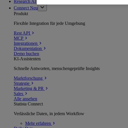
Research AI
Connect
Neu
Produkt
Flexible Integration für jede Umgebung
Rest API
MCP
Integrationen
Dokumentation
Demo buchen
KI-Assistenten
Schnelle Antworten, menschengeprüfte Insights
Marktforschung
Strategie
Marketing & PR
Sales
Alle ansehen
Statista Connect
Verlässliche Daten, in jedem Workflow
Mehr
erfahren