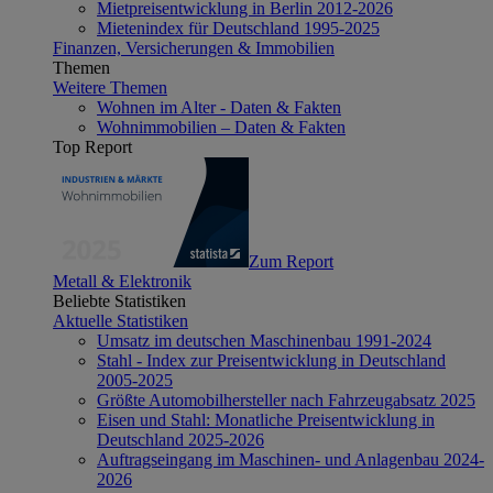
Mietpreisentwicklung in Berlin 2012-2026
Mietenindex für Deutschland 1995-2025
Finanzen, Versicherungen & Immobilien
Themen
Weitere Themen
Wohnen im Alter - Daten & Fakten
Wohnimmobilien – Daten & Fakten
Top Report
Zum Report
Metall & Elektronik
Beliebte Statistiken
Aktuelle Statistiken
Umsatz im deutschen Maschinenbau 1991-2024
Stahl - Index zur Preisentwicklung in Deutschland
2005-2025
Größte Automobilhersteller nach Fahrzeugabsatz 2025
Eisen und Stahl: Monatliche Preisentwicklung in
Deutschland 2025-2026
Auftragseingang im Maschinen- und Anlagenbau 2024-
2026