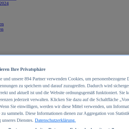
 2024
en
en
ieren Ihre Privatsphäre
te und unsere
894
Partner verwenden Cookies, um personenbezogene 
ennungen zu speichern und darauf zuzugreifen. Dadurch wird sichergest
orrekt und aktuell ist und die Website ordnungsgemäß funktioniert. Sie 
025
renzen jederzeit verwalten. Klicken Sie dazu auf die Schaltfläche „Vor
schland 2025
Wenn Sie einwilligen, werden wir diese Mittel verwenden, um Informat
 zu sammeln. Diese Informationen dienen zur Aggregation von Statisti
 unseres Dienstes.
Datenschutzerklärung.