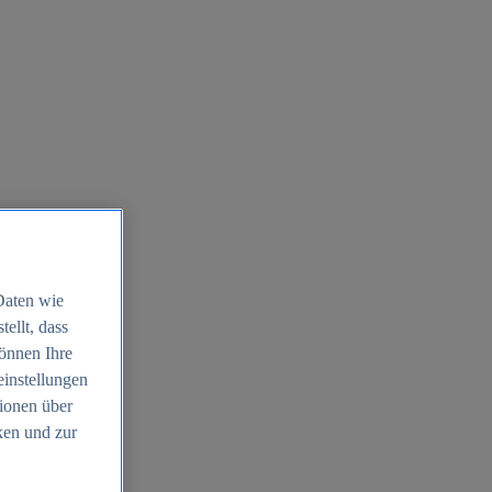
Daten wie
ellt, dass
können Ihre
einstellungen
ionen über
ken und zur