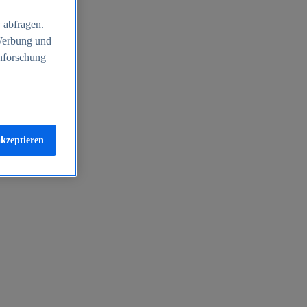
 abfragen.
 Werbung und
nforschung
akzeptieren