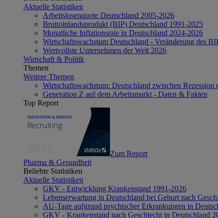
Aktuelle Statistiken
Arbeitslosenquote Deutschland 2005-2026
Bruttoinlandsprodukt (BIP) Deutschland 1991-2025
Monatliche Inflationsrate in Deutschland 2024-2026
Wirtschaftswachstum Deutschland - Veränderung des B
Wertvollste Unternehmen der Welt 2026
Wirtschaft & Politik
Themen
Weitere Themen
Wirtschaftswachstum: Deutschland zwischen Rezession 
Generation Z auf dem Arbeitsmarkt - Daten & Fakten
Top Report
Zum Report
Pharma & Gesundheit
Beliebte Statistiken
Aktuelle Statistiken
GKV - Entwicklung Krankenstand 1991-2026
Lebenserwartung in Deutschland bei Geburt nach Gesch
AU-Tage aufgrund psychischer Erkrankungen in Deutsc
GKV - Krankenstand nach Geschlecht in Deutschland 