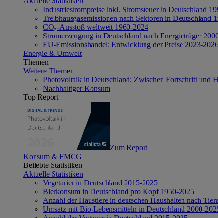
Aktuelle Statistiken
Industriestrompreise inkl. Stromsteuer in Deutschland 1
Treibhausgasemissionen nach Sektoren in Deutschland 
CO₂-Ausstoß weltweit 1960-2024
Stromerzeugung in Deutschland nach Energieträger 200
EU-Emissionshandel: Entwicklung der Preise 2023-202
Energie & Umwelt
Themen
Weitere Themen
Photovoltaik in Deutschland: Zwischen Fortschritt und 
Nachhaltiger Konsum
Top Report
Zum Report
Konsum & FMCG
Beliebte Statistiken
Aktuelle Statistiken
Vegetarier in Deutschland 2015-2025
Bierkonsum in Deutschland pro Kopf 1950-2025
Anzahl der Haustiere in deutschen Haushalten nach Tier
Umsatz mit Bio-Lebensmitteln in Deutschland 2000-202
Anzahl der Veganer in Deutschland 2015-2025