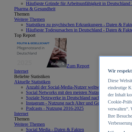
Häufigste Gründe für Arbeitsunfähigkeit in Deutschland
Pharma & Gesundheit
Themen
Weitere Themen
Statistiken zu psychischen Erkrankungen - Daten & Fakt
Häufigste Todesursachen in Deutschland - Daten & Fakt
Top Report
Zum Report
Wir respekt
Internet
Beliebte Statistiken
Diese Websi
Aktuelle Statistiken
Anzahl der Social-Media-Nutzer weltweit 2012-2025
eindeutige K
Social Networks mit den meisten Nutzern weltweit 2025
der Inhalt k
Soziale Netzwerke in Deutschland nach Generationen 2
Cookie-Präfe
Instagram - Nutzung nach Alter und Geschlecht in Deut
Podcasts - Nutzung 2016-2025
verwalten“. 
Internet
Ihre Besuche
Themen
Verbesserung
Weitere Themen
Social Media - Daten & Fakten