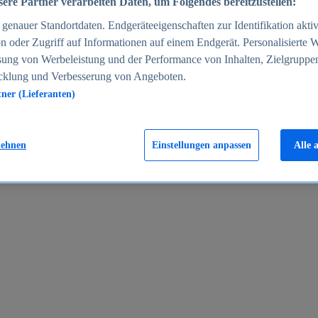
ere Partner verarbeiten Daten, um Folgendes bereitzustellen:
enauer Standortdaten. Endgeräteeigenschaften zur Identifikation aktiv
n oder Zugriff auf Informationen auf einem Endgerät. Personalisierte
sung von Werbeleistung und der Performance von Inhalten, Zielgruppe
cklung und Verbesserung von Angeboten.
tner (Lieferanten)
en 2024
lehnen
Einstellungen anpassen
Alle 
rgeld in Deutschland 2005-2025