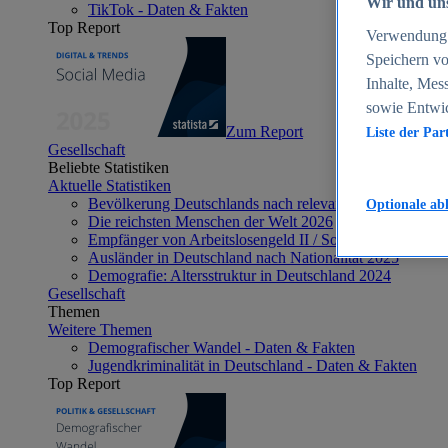
Wir und uns
TikTok - Daten & Fakten
Top Report
Verwendung g
Speichern vo
Inhalte, Mes
sowie Entwi
Zum Report
Liste der Par
Gesellschaft
Beliebte Statistiken
Aktuelle Statistiken
Bevölkerung Deutschlands nach relevanten Altersgrupp
Optionale ab
Die reichsten Menschen der Welt 2026
Empfänger von Arbeitslosengeld II / Sozialgeld / Bürge
Ausländer in Deutschland nach Nationalität 2025
Demografie: Altersstruktur in Deutschland 2024
Gesellschaft
Themen
Weitere Themen
Demografischer Wandel - Daten & Fakten
Jugendkriminalität in Deutschland - Daten & Fakten
Top Report