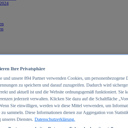
 2024
en
en
ieren Ihre Privatsphäre
te und unsere
894
Partner verwenden Cookies, um personenbezogene 
ennungen zu speichern und darauf zuzugreifen. Dadurch wird sichergest
orrekt und aktuell ist und die Website ordnungsgemäß funktioniert. Sie 
025
renzen jederzeit verwalten. Klicken Sie dazu auf die Schaltfläche „Vor
schland 2025
Wenn Sie einwilligen, werden wir diese Mittel verwenden, um Informat
 zu sammeln. Diese Informationen dienen zur Aggregation von Statisti
 unseres Dienstes.
Datenschutzerklärung.