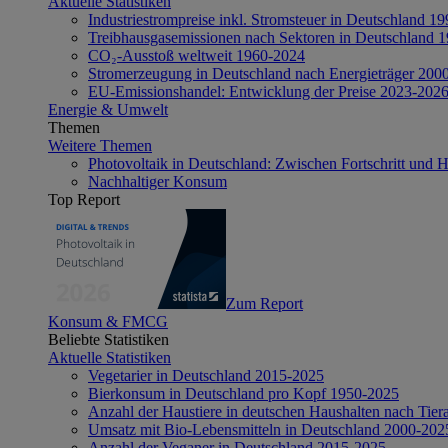
Aktuelle Statistiken
Industriestrompreise inkl. Stromsteuer in Deutschland 1
Treibhausgasemissionen nach Sektoren in Deutschland 
CO₂-Ausstoß weltweit 1960-2024
Stromerzeugung in Deutschland nach Energieträger 200
EU-Emissionshandel: Entwicklung der Preise 2023-202
Energie & Umwelt
Themen
Weitere Themen
Photovoltaik in Deutschland: Zwischen Fortschritt und 
Nachhaltiger Konsum
Top Report
Zum Report
Konsum & FMCG
Beliebte Statistiken
Aktuelle Statistiken
Vegetarier in Deutschland 2015-2025
Bierkonsum in Deutschland pro Kopf 1950-2025
Anzahl der Haustiere in deutschen Haushalten nach Tier
Umsatz mit Bio-Lebensmitteln in Deutschland 2000-202
Anzahl der Veganer in Deutschland 2015-2025