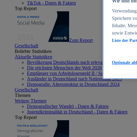
Wir und uns
TikTok - Daten & Fakten
Top Report
Verwendung g
Speichern vo
Inhalte, Mes
sowie Entwi
Zum Report
Liste der Par
Gesellschaft
Beliebte Statistiken
Aktuelle Statistiken
Bevölkerung Deutschlands nach relevanten Altersgrupp
Optionale ab
Die reichsten Menschen der Welt 2026
Empfänger von Arbeitslosengeld II / Sozialgeld / Bürge
Ausländer in Deutschland nach Nationalität 2025
Demografie: Altersstruktur in Deutschland 2024
Gesellschaft
Themen
Weitere Themen
Demografischer Wandel - Daten & Fakten
Jugendkriminalität in Deutschland - Daten & Fakten
Top Report