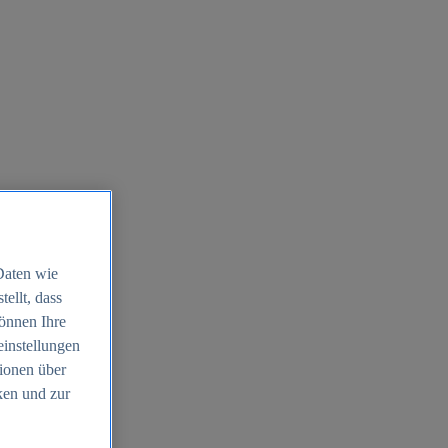
Daten wie
ellt, dass
können Ihre
einstellungen
ionen über
ken und zur