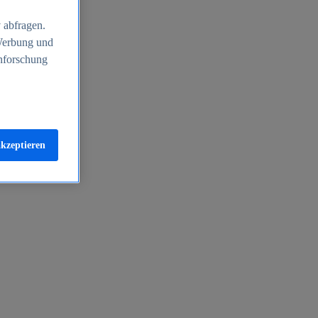
 abfragen.
 Werbung und
nforschung
akzeptieren