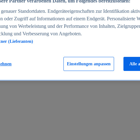
ere Partner verarbeiten Daten, um Folgendes bereitzustellen:
enauer Standortdaten. Endgeräteeigenschaften zur Identifikation aktiv
n oder Zugriff auf Informationen auf einem Endgerät. Personalisierte
sung von Werbeleistung und der Performance von Inhalten, Zielgruppe
cklung und Verbesserung von Angeboten.
tner (Lieferanten)
en 2024
lehnen
Einstellungen anpassen
Alle 
rgeld in Deutschland 2005-2025