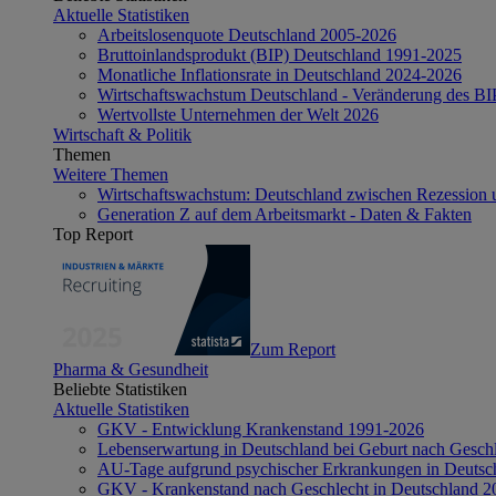
Aktuelle Statistiken
Arbeitslosenquote Deutschland 2005-2026
Bruttoinlandsprodukt (BIP) Deutschland 1991-2025
Monatliche Inflationsrate in Deutschland 2024-2026
Wirtschaftswachstum Deutschland - Veränderung des B
Wertvollste Unternehmen der Welt 2026
Wirtschaft & Politik
Themen
Weitere Themen
Wirtschaftswachstum: Deutschland zwischen Rezession 
Generation Z auf dem Arbeitsmarkt - Daten & Fakten
Top Report
Zum Report
Pharma & Gesundheit
Beliebte Statistiken
Aktuelle Statistiken
GKV - Entwicklung Krankenstand 1991-2026
Lebenserwartung in Deutschland bei Geburt nach Gesch
AU-Tage aufgrund psychischer Erkrankungen in Deutsc
GKV - Krankenstand nach Geschlecht in Deutschland 