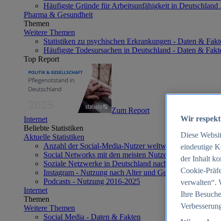
Häufigste Gründe für Arbeitsunfähigkeit in Deutschland
Pharma & Gesundheit
Themen
Weitere Themen
Statistiken zu psychischen Erkrankungen - Daten & Fakt
Häufigste Todesursachen in Deutschland - Daten & Fakt
Top Report
Zum Report
Wir respekt
Internet
Beliebte Statistiken
Diese Websi
Aktuelle Statistiken
Anzahl der Social-Media-Nutzer weltweit 2012-2025
eindeutige K
Social Networks mit den meisten Nutzern weltweit 2025
der Inhalt k
Soziale Netzwerke in Deutschland nach Generationen 2
Cookie-Präfe
Instagram - Nutzung nach Alter und Geschlecht in Deut
Podcasts - Nutzung 2016-2025
verwalten“. 
Internet
Ihre Besuche
Themen
Verbesserung
Weitere Themen
Social Media - Daten & Fakten