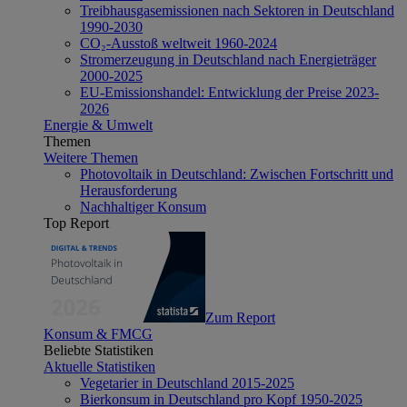
Treibhausgasemissionen nach Sektoren in Deutschland
1990-2030
CO₂-Ausstoß weltweit 1960-2024
Stromerzeugung in Deutschland nach Energieträger
2000-2025
EU-Emissionshandel: Entwicklung der Preise 2023-
2026
Energie & Umwelt
Themen
Weitere Themen
Photovoltaik in Deutschland: Zwischen Fortschritt und
Herausforderung
Nachhaltiger Konsum
Top Report
Zum Report
Konsum & FMCG
Beliebte Statistiken
Aktuelle Statistiken
Vegetarier in Deutschland 2015-2025
Bierkonsum in Deutschland pro Kopf 1950-2025