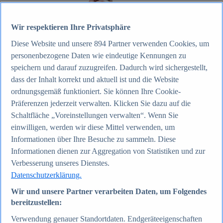
Zum Report
Wir respektieren Ihre Privatsphäre
Internet
Diese Website und unsere
894
Partner verwenden Cookies, um
Beliebte Statistiken
Aktuelle Statistiken
personenbezogene Daten wie eindeutige Kennungen zu
Anzahl der Social-Media-Nutzer weltweit 2012-2025
speichern und darauf zuzugreifen. Dadurch wird sichergestellt,
Social Networks mit den meisten Nutzern weltweit
dass der Inhalt korrekt und aktuell ist und die Website
2025
Soziale Netzwerke in Deutschland nach Generationen
ordnungsgemäß funktioniert. Sie können Ihre Cookie-
2025
Präferenzen jederzeit verwalten. Klicken Sie dazu auf die
Instagram - Nutzung nach Alter und Geschlecht in
Schaltfläche „Voreinstellungen verwalten“. Wenn Sie
Deutschland 2025
Podcasts - Nutzung 2016-2025
einwilligen, werden wir diese Mittel verwenden, um
Internet
Informationen über Ihre Besuche zu sammeln. Diese
Themen
Informationen dienen zur Aggregation von Statistiken und zur
Weitere Themen
Social Media - Daten & Fakten
Verbesserung unseres Dienstes.
TikTok - Daten & Fakten
Datenschutzerklärung.
Top Report
Wir und unsere Partner verarbeiten Daten, um Folgendes
bereitzustellen:
Verwendung genauer Standortdaten. Endgeräteeigenschaften