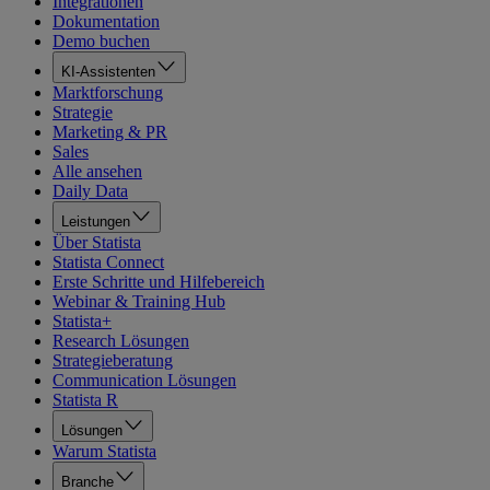
Integrationen
Dokumentation
Demo buchen
KI-Assistenten
Marktforschung
Strategie
Marketing & PR
Sales
Alle ansehen
Daily Data
Leistungen
Über Statista
Statista Connect
Erste Schritte und Hilfebereich
Webinar & Training Hub
Statista+
Research Lösungen
Strategieberatung
Communication Lösungen
Statista R
Lösungen
Warum Statista
Branche