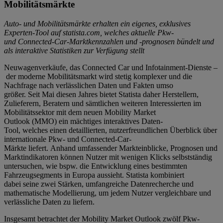
Mobilitätsmärkte
A
uto- und Mobilitätsmärkte erhalten
ein
eigenes, exklusives
Experten-Tool auf
statista.com
, welches a
ktuelle
Pkw-
und
Connected
-Car-
Markt
kenn
zahlen und
-p
rognosen
bündelt
und
als interaktive Statistiken zur Verfügung stellt
Neuwagenverkäufe, das Connected Car und Infotainment-Dienste –
der moderne Mobilitätsmarkt wird stetig komplexer und die
Nachfrage nach verlässlichen Daten und Fakten umso
größer. Seit Mai diesen Jahres bietet Statista daher Herstellern,
Zulieferern, Beratern und sämtlichen weiteren Interessierten im
Mobilitätssektor mit dem neuen Mobility Market
Outlook (MMO) ein mächtiges interaktives Daten-
Tool, welches einen detaillierten, nutzerfreundlichen Überblick über
internationale Pkw- und Connected-Car-
Märkte liefert. Anhand umfassender Markteinblicke, Prognosen und
Marktindikatoren können Nutzer mit wenigen Klicks selbstständig
untersuchen, wie bspw. die Entwicklung eines bestimmten
Fahrzeugsegments in Europa aussieht. Statista kombiniert
dabei seine zwei Stärken, umfangreiche Datenrecherche und
mathematische Modellierung, um jedem Nutzer vergleichbare und
verlässliche Daten zu liefern.
Insgesamt betrachtet der Mobility Market Outlook zwölf Pkw-