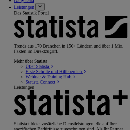
Daily Data
Leistungen
Das Statistik Portal
Trends aus 170 Branchen in 150+ Ländern und über 1 Mio.
Fakten im Direktzugriff.
Mehr über Statista
Über
Statista
Erste Schritte und
Hilfebereich
Webinar & Training
Hub
Statista
Connect
Leistungen
Statista+ bietet zusätzliche Dienstleistungen, die auf Ihre
spezifischen Bedürfnisse zugeschnitten sind. Als Ihr Partner