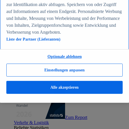
Zum Report
zur Identifikation aktiv abfragen. Speichern von oder Zugriff
Gesellschaft
auf Informationen auf einem Endgerät. Personalisierte Werbung
Beliebte Statistiken
und Inhalte, Messung von Werbeleistung und der Performance
Aktuelle Statistiken
Bevölkerung Deutschlands nach relevanten
von Inhalten, Zielgruppenforschung sowie Entwicklung und
Altersgruppen 2024
Verbesserung von Angeboten.
Die reichsten Menschen der Welt 2026
Liste der Partner (Lieferanten)
Empfänger von Arbeitslosengeld II / Sozialgeld /
Bürgergeld in Deutschland 2005-2025
Ausländer in Deutschland nach Nationalität 2025
Demografie: Altersstruktur in Deutschland 2024
Optionale ablehnen
Gesellschaft
Themen
Einstellungen anpassen
Weitere Themen
Demografischer Wandel - Daten & Fakten
Jugendkriminalität in Deutschland - Daten & Fakten
Top Report
Alle akzeptieren
Zum Report
Verkehr & Logistik
Beliebte Statistiken