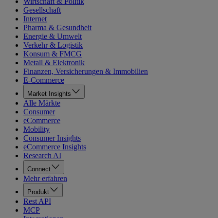
Wirtschaft & Politik
Gesellschaft
Internet
Pharma & Gesundheit
Energie & Umwelt
Verkehr & Logistik
Konsum & FMCG
Metall & Elektronik
Finanzen, Versicherungen & Immobilien
E-Commerce
Market Insights
Alle Märkte
Consumer
eCommerce
Mobility
Consumer Insights
eCommerce Insights
Research AI
Connect
Mehr erfahren
Produkt
Rest API
MCP