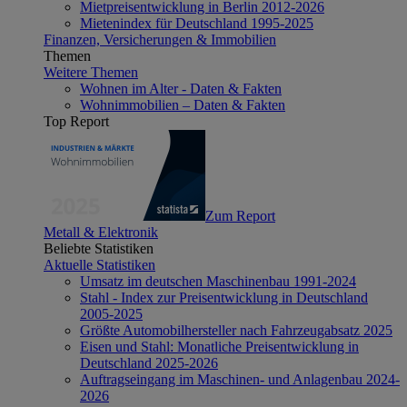
Mietpreisentwicklung in Berlin 2012-2026
Mietenindex für Deutschland 1995-2025
Finanzen, Versicherungen & Immobilien
Themen
Weitere Themen
Wohnen im Alter - Daten & Fakten
Wohnimmobilien – Daten & Fakten
Top Report
Zum Report
Metall & Elektronik
Beliebte Statistiken
Aktuelle Statistiken
Umsatz im deutschen Maschinenbau 1991-2024
Stahl - Index zur Preisentwicklung in Deutschland
2005-2025
Größte Automobilhersteller nach Fahrzeugabsatz 2025
Eisen und Stahl: Monatliche Preisentwicklung in
Deutschland 2025-2026
Auftragseingang im Maschinen- und Anlagenbau 2024-
2026