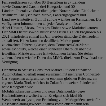
Fahrzeugklassen von über 80 Herstellern in 27 Ländern
sowie Connected Cars in drei Kategorien und 50
Ländern. Interaktive Statistiken geben Nutzern dabei Einblicke in
detaillierte Analysen nach Marke, Fahrzeugsegment und
Land sowie intuitiven Zugriff auf die wichtigsten Kennzahlen. Die
verfügbaren Informationen zu jeder Analyse umfassen
dabei Umsatz, Absatz, Preis pro Einheit sowie Marktindikatoren.
Der MMO liefert sowohl historische Daten als auch Prognosen bis
2021, mindestens einmal im Jahr werden sämtliche Daten zudem
aktualisiert. Hinzu kommen detaillierte Marktreporte
zu einzelnen Fahrzeugklassen, dem Connected-Car-Markt
sowie eMobility, welche einen schnellen Überblick über die
jeweiligen Märkte und ihre Entwicklungen liefern. Sie stehen
zudem, ebenso wie die Daten des MMO, direkt zum Download zur
Verfügung.
Der zuvor in Statistas Consumer Market Outlook enthaltene
Automobilmarkt erhält somit zusammen mit mehreren Connected-
Car-Segmenten aufgrund seiner enormen globalen Relevanz ein
eigenes Markt-Tool, welches in Zukunft um weitere Länder und
neue Kategorien wie
Mobilitätsdienstleistungen und neue Datenpunkte (bspw.
Kraftstoffarten) erweitert wird. Es eignet sich ideal für
Wettbewerbsanalysen, zur Ermittlung von Marktgrößen sowie für
Geschäftsplanungszwecke. Statista komplettiert damit sein