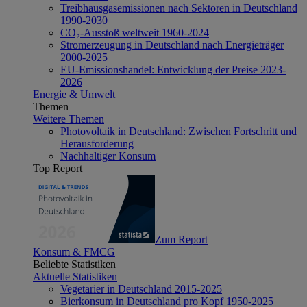
Treibhausgasemissionen nach Sektoren in Deutschland
1990-2030
CO₂-Ausstoß weltweit 1960-2024
Stromerzeugung in Deutschland nach Energieträger
2000-2025
EU-Emissionshandel: Entwicklung der Preise 2023-
2026
Energie & Umwelt
Themen
Weitere Themen
Photovoltaik in Deutschland: Zwischen Fortschritt und
Herausforderung
Nachhaltiger Konsum
Top Report
Zum Report
Konsum & FMCG
Beliebte Statistiken
Aktuelle Statistiken
Vegetarier in Deutschland 2015-2025
Bierkonsum in Deutschland pro Kopf 1950-2025