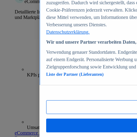
eCommerce Insights
zuzugreifen. Dadurch wird sichergestellt, dass 
Cookie-Präferenzen jederzeit verwalten. Klick
Detaillierte Informationen zu mehr als 39.000 Online-Shops
und Marktplätzen
diese Mittel verwenden, um Informationen über
Verbesserung unseres Dienstes.
Datenschutzerklärung.
Wir und unsere Partner verarbeiten Daten, 
Verwendung genauer Standortdaten. Endgeräteei
auf einem Endgerät. Personalisierte Werbung 
Zielgruppenforschung sowie Entwicklung und
70+
KPIs pro Shop
Liste der Partner (Lieferanten)
Umsatzanalysen und -prognosen
eCommerce Insights entdecken