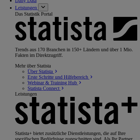
Daily Data
Leistungen
Das Statistik Portal
Trends aus 170 Branchen in 150+ Ländern und über 1 Mio.
Fakten im Direktzugriff.
Mehr über Statista
Über
Statista
Erste Schritte und
Hilfebereich
Webinar & Training
Hub
Statista
Connect
Leistungen
Statista+ bietet zusätzliche Dienstleistungen, die auf Ihre
spezifischen Bedürfnisse zugeschnitten sind. Als Ihr Partner