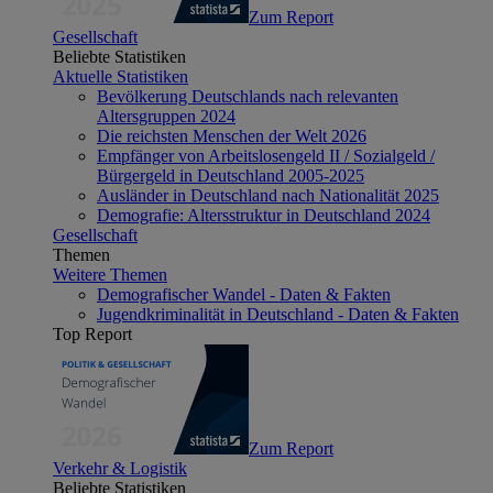
Zum Report
Gesellschaft
Beliebte Statistiken
Aktuelle Statistiken
Bevölkerung Deutschlands nach relevanten
Altersgruppen 2024
Die reichsten Menschen der Welt 2026
Empfänger von Arbeitslosengeld II / Sozialgeld /
Bürgergeld in Deutschland 2005-2025
Ausländer in Deutschland nach Nationalität 2025
Demografie: Altersstruktur in Deutschland 2024
Gesellschaft
Themen
Weitere Themen
Demografischer Wandel - Daten & Fakten
Jugendkriminalität in Deutschland - Daten & Fakten
Top Report
Zum Report
Verkehr & Logistik
Beliebte Statistiken