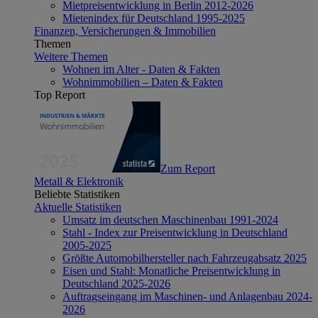
Mietpreisentwicklung in Berlin 2012-2026
Mietenindex für Deutschland 1995-2025
Finanzen, Versicherungen & Immobilien
Themen
Weitere Themen
Wohnen im Alter - Daten & Fakten
Wohnimmobilien – Daten & Fakten
Top Report
Zum Report
Metall & Elektronik
Beliebte Statistiken
Aktuelle Statistiken
Umsatz im deutschen Maschinenbau 1991-2024
Stahl - Index zur Preisentwicklung in Deutschland
2005-2025
Größte Automobilhersteller nach Fahrzeugabsatz 2025
Eisen und Stahl: Monatliche Preisentwicklung in
Deutschland 2025-2026
Auftragseingang im Maschinen- und Anlagenbau 2024-
2026