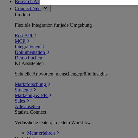
Research AI
Connect
Neu
Produkt
Flexible Integration für jede Umgebung
Rest API
MCP
Integrationen
Dokumentation
Demo buchen
KI-Assistenten
Schnelle Antworten, menschengeprüfte Insights
Marktforschung
Strategie
Marketing & PR
Sales
Alle ansehen
Statista Connect
Verlässliche Daten, in jedem Workflow
Mehr
erfahren