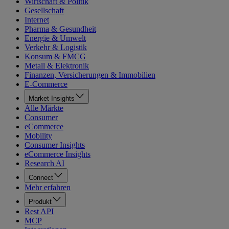
Wirtschaft & Politik
Gesellschaft
Internet
Pharma & Gesundheit
Energie & Umwelt
Verkehr & Logistik
Konsum & FMCG
Metall & Elektronik
Finanzen, Versicherungen & Immobilien
E-Commerce
Market Insights
Alle Märkte
Consumer
eCommerce
Mobility
Consumer Insights
eCommerce Insights
Research AI
Connect
Mehr erfahren
Produkt
Rest API
MCP